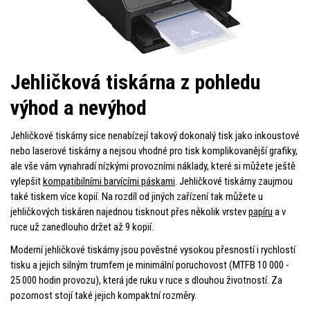
Jehličková tiskárna z pohledu
výhod a nevýhod
Jehličkové tiskárny sice nenabízejí takový dokonalý tisk jako inkoustové
nebo laserové tiskárny a nejsou vhodné pro tisk komplikovanější grafiky,
ale vše vám vynahradí nízkými provozními náklady, které si můžete ještě
vylepšit
kompatibilními barvícími páskami
. Jehličkové tiskárny zaujmou
také tiskem více kopií. Na rozdíl od jiných zařízení tak můžete u
jehličkových tiskáren najednou tisknout přes několik vrstev
papíru
a v
ruce už zanedlouho držet až 9 kopií.
Moderní jehličkové tiskárny jsou pověstné vysokou přesností i rychlostí
tisku a jejich silným trumfem je minimální poruchovost (MTFB 10 000 -
25 000 hodin provozu), která jde ruku v ruce s dlouhou životností. Za
pozornost stojí také jejich kompaktní rozměry.