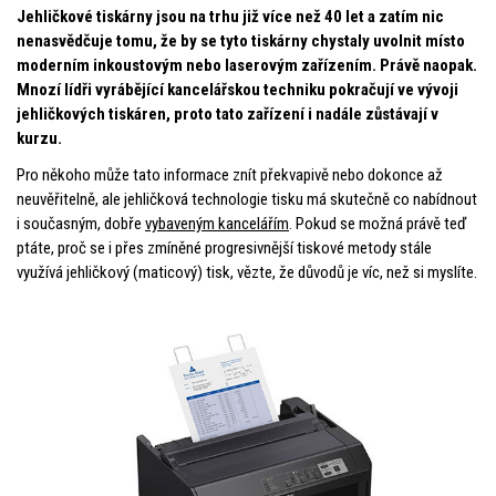
Jehličkové tiskárny jsou na trhu již více než 40 let a zatím nic
nenasvědčuje tomu, že by se tyto tiskárny chystaly uvolnit místo
moderním inkoustovým nebo laserovým zařízením. Právě naopak.
Mnozí lídři vyrábějící kancelářskou techniku ​​pokračují ve vývoji
jehličkových tiskáren, proto tato zařízení i nadále zůstávají v
kurzu.
Pro někoho může tato informace znít překvapivě nebo dokonce až
neuvěřitelně, ale jehličková technologie tisku má skutečně co nabídnout
i současným, dobře
vybaveným kancelářím
. Pokud se možná právě teď
ptáte, proč se i přes zmíněné progresivnější tiskové metody stále
využívá jehličkový (maticový) tisk, vězte, že důvodů je víc, než si myslíte.