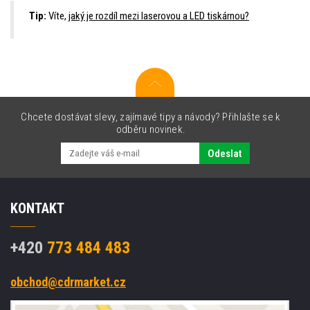
Tip:
Víte,
jaký je rozdíl mezi laserovou a LED tiskárnou?
Chcete dostávat slevy, zajímavé tipy a návody? Přihlašte se k
odběru novinek.
Odeslat
KONTAKT
+420
773 484 483
obchod@cdrmarket.cz