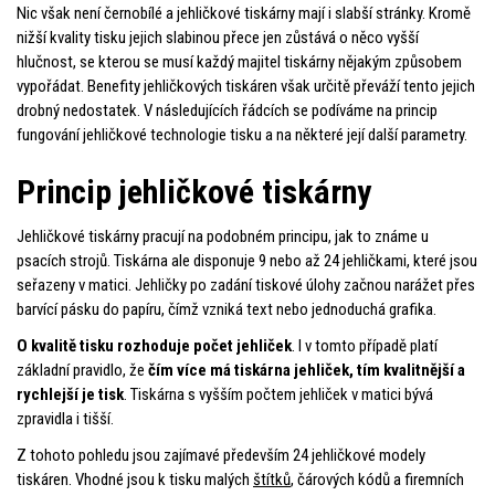
Nic však není černobílé a jehličkové tiskárny mají i slabší stránky. Kromě
nižší kvality tisku jejich slabinou přece jen zůstává o něco vyšší
hlučnost, se kterou se musí každý majitel tiskárny nějakým způsobem
vypořádat. Benefity jehličkových tiskáren však určitě převáží tento jejich
drobný nedostatek. V následujících řádcích se podíváme na princip
fungování jehličkové technologie tisku a na některé její další parametry.
Princip jehličkové tiskárny
Jehličkové tiskárny pracují na podobném principu, jak to známe u
psacích strojů. Tiskárna ale disponuje 9 nebo až 24 jehličkami, které jsou
seřazeny v matici. Jehličky po zadání tiskové úlohy začnou narážet přes
barvící pásku do papíru, čímž vzniká text nebo jednoduchá grafika.
O kvalitě tisku rozhoduje počet jehliček
. I v tomto případě platí
základní pravidlo, že
čím více má tiskárna jehliček, tím kvalitnější a
rychlejší je tisk
. Tiskárna s vyšším počtem jehliček v matici bývá
zpravidla i tišší.
Z tohoto pohledu jsou zajímavé především 24 jehličkové modely
tiskáren. Vhodné jsou k tisku malých
štítků
, čárových kódů a firemních