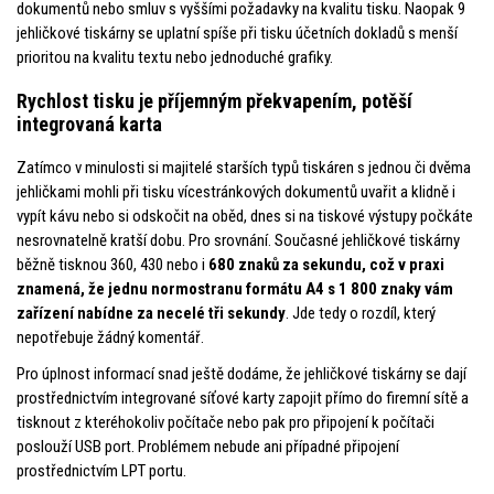
dokumentů nebo smluv s vyššími požadavky na kvalitu tisku. Naopak 9
jehličkové tiskárny se uplatní spíše při tisku účetních dokladů s menší
prioritou na kvalitu textu nebo jednoduché grafiky.
Rychlost tisku je příjemným překvapením, potěší
integrovaná karta
Zatímco v minulosti si majitelé starších typů tiskáren s jednou či dvěma
jehličkami mohli při tisku vícestránkových dokumentů uvařit a klidně i
vypít kávu nebo si odskočit na oběd, dnes si na tiskové výstupy počkáte
nesrovnatelně kratší dobu. Pro srovnání. Současné jehličkové tiskárny
běžně tisknou 360, 430 nebo i
680 znaků za sekundu, což v praxi
znamená, že jednu normostranu formátu A4 s 1 800 znaky vám
zařízení nabídne za necelé tři sekundy
. Jde tedy o rozdíl, který
nepotřebuje žádný komentář.
Pro úplnost informací snad ještě dodáme, že jehličkové tiskárny se dají
prostřednictvím integrované síťové karty zapojit přímo do firemní sítě a
tisknout z kteréhokoliv počítače nebo pak pro připojení k počítači
poslouží USB port. Problémem nebude ani případné připojení
prostřednictvím LPT portu.