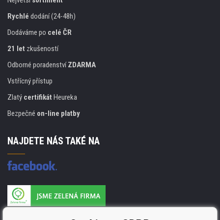
Rychlé
dodání (24-48h)
Dodáváme po
celé ČR
21 let
zkušeností
Odborné poradenství
ZDARMA
Vstřícný přístup
Zlatý
certifikát
Heureka
Bezpečné
on-line platby
NAJDETE NÁS TAKÉ NA
Výrobce náplní je držitelem certifikátu