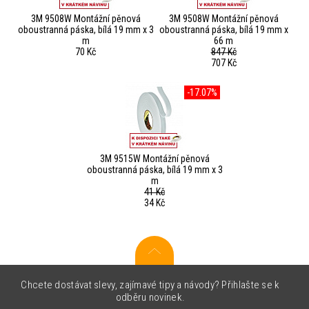
3M 9508W Montážní pěnová
3M 9508W Montážní pěnová
oboustranná páska, bílá 19 mm x 3
oboustranná páska, bílá 19 mm x
m
66 m
70 Kč
847 Kč
707 Kč
-17.07%
3M 9515W Montážní pěnová
oboustranná páska, bílá 19 mm x 3
m
41 Kč
34 Kč
Chcete dostávat slevy, zajímavé tipy a návody? Přihlašte se k
odběru novinek.