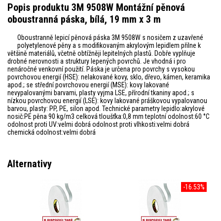
Popis produktu 3M 9508W Montážní pěnová
oboustranná páska, bílá, 19 mm x 3 m
Oboustranně lepicí pěnová páska 3M 9508W s nosičem z uzavřené
polyetylenové pěny a s modifikovaným akrylovým lepidlem přilne k
většině materiálů, včetně obtížněji lepitelných plastů. Dobře vyplňuje
drobné nerovnosti a struktury lepených povrchů. Je vhodná i pro
nenáročné venkovní použití. Páska je určena pro povrchy s vysokou
povrchovou energií (HSE): nelakované kovy, sklo, dřevo, kámen, keramika
apod.; se střední povrchovou energií (MSE): kovy lakované
nevypalovanými barvami, plasty vyjma LSE, přírodní tkaniny apod.; s
nízkou povrchovou energií (LSE): kovy lakované práškovou vypalovanou
barvou, plasty: PP, PE, silon apod. Technické parametry lepidlo:akrylové
nosič:PE pěna 90 kg/m3 celková tloušťka:0,8 mm teplotní odolnost:60 °C
odolnost proti UV:velmi dobrá odolnost proti vlhkosti:velmi dobrá
chemická odolnost:velmi dobrá
Alternativy
-16.53%