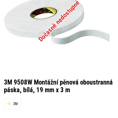
Dočasně nedostupné
3M 9508W Montážní pěnová oboustranná
páska, bílá, 19 mm x 3 m
3M