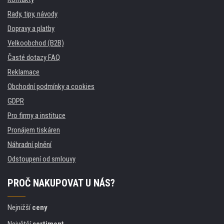
Rady, tipy, návody
Dopravy a platby
Velkoobchod (B2B)
Časté dotazy FAQ
Reklamace
Obchodní podmínky a cookies
GDPR
Pro firmy a instituce
Pronájem tiskáren
Náhradní plnění
Odstoupení od smlouvy
PROČ NAKUPOVAT U NÁS?
Nejnižší
ceny
Největší
sortiment