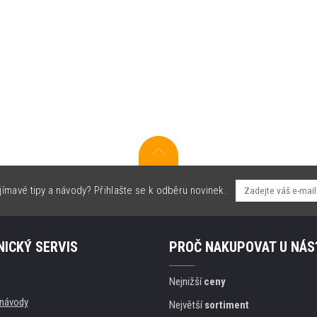
jímavé tipy a návody? Přihlašte se k odběru novinek.
ICKÝ SERVIS
PROČ NAKUPOVAT U NÁS
Nejnižší
ceny
, návody
Největší
sortiment