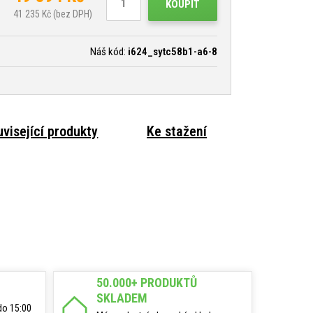
KOUPIT
41 235
Kč (bez DPH)
Náš kód:
i624_sytc58b1-a6-8
visející produkty
Ke stažení
50.000+ PRODUKTŮ
SKLADEM
do 15:00