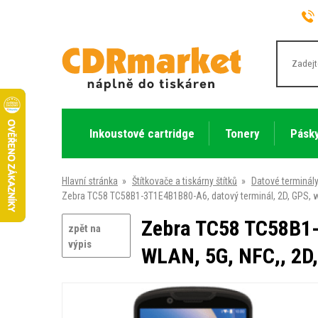
Inkoustové cartridge
Tonery
Pásky
Hlavní stránka
»
Štítkovače a tiskárny štítků
»
Datové terminál
Zebra TC58 TC58B1-3T1E4B1B80-A6, datový terminál, 2D, GPS, wa
Zebra TC58 TC58B1-
zpět na
výpis
WLAN, 5G, NFC,, 2D,