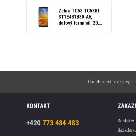
Zebra TC58 TC58B1-
3T1E4B1B80-A6,
datový terminál, 2D,
GPS, warm-swap, PTT,
BT, WLAN, 5G, NFC,,
2D, GPS, warm-swap,
PTT, BT, Wi-Fi, 5G,
NFC, Android, GMS
Chcete dostávat slevy, za
KONTAKT
ZÁKAZN
Kontakty
+420
773 484 483
Rady, tipy