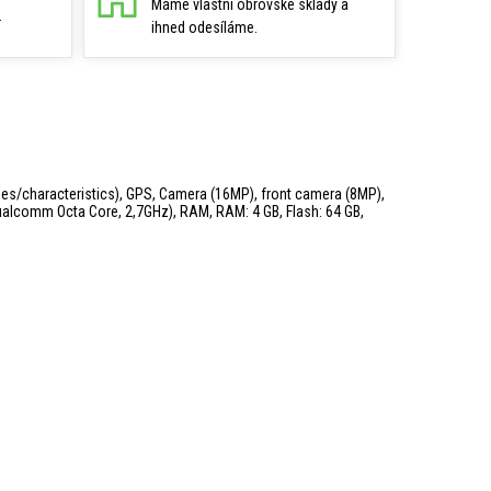
Máme vlastní obrovské sklady a
.
ihned odesíláme.
rties/characteristics), GPS, Camera (16MP), front camera (8MP),
(Qualcomm Octa Core, 2,7GHz), RAM, RAM: 4 GB, Flash: 64 GB,