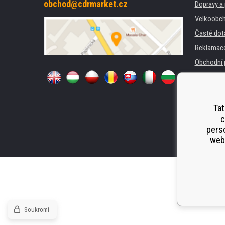
obchod@cdrmarket.cz
Dopravy a 
Velkoobch
Časté dot
Reklamac
Obchodní 
GDPR
Pro firmy 
Pronájem 
Tat
c
Náhradní p
perso
Odstoupen
webu
Soukromí