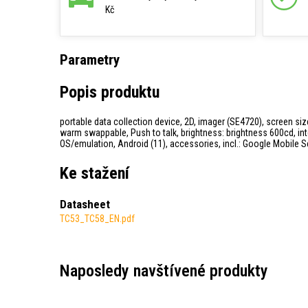
Kč
Parametry
Popis produktu
portable data collection device, 2D, imager (SE4720), screen siz
warm swappable, Push to talk, brightness: brightness 600cd, int
OS/emulation, Android (11), accessories, incl.: Google Mobile S
Ke stažení
Datasheet
TC53_TC58_EN.pdf
Naposledy navštívené produkty