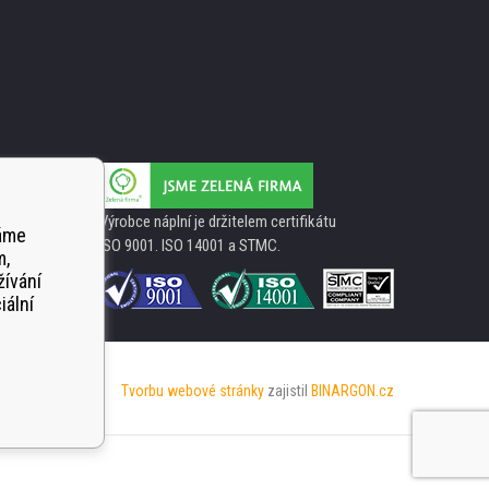
Výrobce náplní je držitelem certifikátu
váme
ISO 9001. ISO 14001 a STMC.
m,
žívání
iální
Tvorbu webové stránky
zajistil
BINARGON.cz