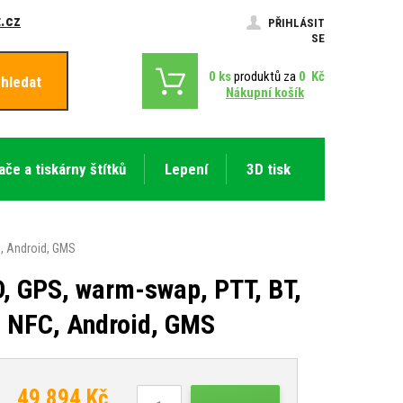
.cz
PŘIHLÁSIT
SE
0
ks
produktů za
0
Kč
hledat
Nákupní košík
ače a tiskárny štítků
Lepení
3D tisk
C, Android, GMS
, GPS, warm-swap, PTT, BT,
, NFC, Android, GMS
49 894
Kč