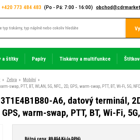
+420 773 484 483
(Po - Pá: 7:00 - 16:00)
obchod@cdrmarket
Vy
 a štítky
Papíry
Tiskárny a multifunkce
Štítkov
y
»
Zebra
»
Mobilní
»
rm-swap, PTT, BT, WLAN, 5G, NFC,, 2D, GPS, warm-swap, PTT, BT, Wi-Fi, 5G, NF
3T1E4B1B80-A6, datový terminál, 2D
 GPS, warm-swap, PTT, BT, Wi-Fi, 5G
Běžná cena:
89 854
Kč (s DPH)