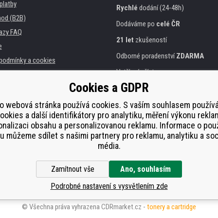
platby
Rychlé
dodání (24-48h)
od (B2B)
Dodáváme po
celé ČR
azy FAQ
21 let
zkušeností
e
Odborné poradenství
ZDARMA
podmínky a cookies
Vstřícný přístup
Cookies a GDPR
Zlatý
certifikát
Heureka
a instituce
tiskáren
Bezpečné
on-line platby
o webová stránka používá cookies. S vaším souhlasem použí
ookies a další identifikátory pro analytiku, měření výkonu rekla
lnění
nalizaci obsahu a personalizovanou reklamu. Informace o pou
í od smlouvy
 můžeme sdílet s našimi partnery pro reklamu, analytiku a soc
média.
Zamítnout vše
Ano, souhlasím
Podrobné nastavení s vysvětlením zde
© Všechna práva vyhrazena CDRmarket.cz -
tonery a cartridge