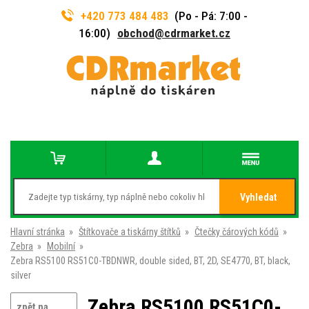
+420 773 484 483
(Po - Pá: 7:00 -
16:00)
obchod@cdrmarket.cz
Vyhledat
Hlavní stránka
»
Štítkovače a tiskárny štítků
»
Čtečky čárových kódů
»
Zebra
»
Mobilní
»
Zebra RS5100 RS51C0-TBDNWR, double sided, BT, 2D, SE4770, BT, black,
silver
Zebra RS5100 RS51C0-
zpět na