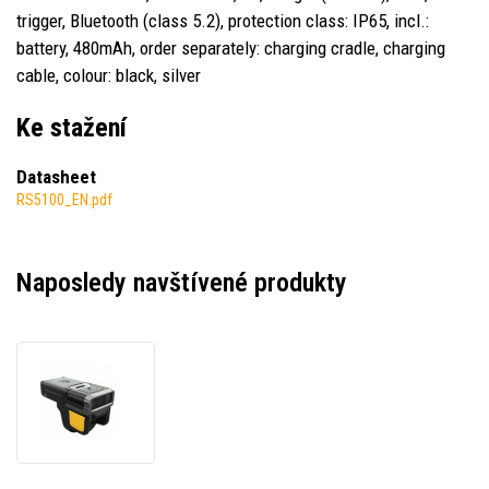
trigger, Bluetooth (class 5.2), protection class: IP65, incl.:
battery, 480mAh, order separately: charging cradle, charging
cable, colour: black, silver
Ke stažení
Datasheet
RS5100_EN.pdf
Naposledy navštívené produkty
Zebra
RS5100
RS51C0-
TBDNWR,
double