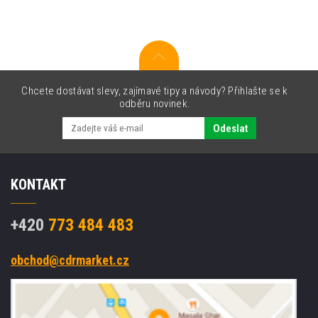
sided,
BT,
2D,
SE4770,
BT,
black,
silver
Chcete dostávat slevy, zajímavé tipy a návody? Přihlašte se k
odběru novinek.
Odeslat
KONTAKT
+420
773 484 483
obchod@cdrmarket.cz