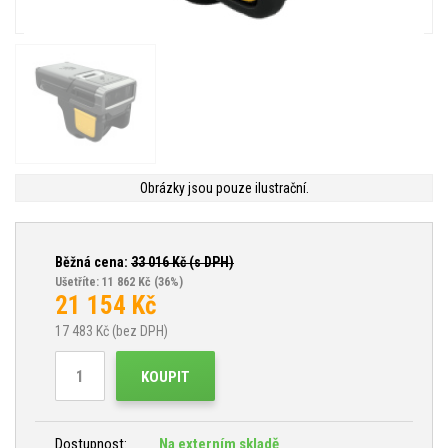
Obrázky jsou pouze ilustrační.
Běžná cena:
33 016
Kč (s DPH)
Ušetříte: 11 862 Kč
(36%)
21 154
Kč
17 483
Kč (bez DPH)
KOUPIT
Dostupnost:
Na externím skladě