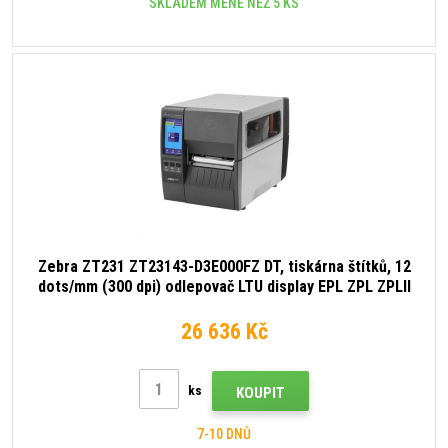
SKLADEM MÉNĚ NEŽ 5 KS
Zebra ZT231 ZT23143-D3E000FZ DT, tiskárna štítků, 12
dots/mm (300 dpi) odlepovač LTU display EPL ZPL ZPLII
USB USB Host RS232 BT (BLE) Ethernet
26 636 Kč
ks
KOUPIT
7-10 DNŮ