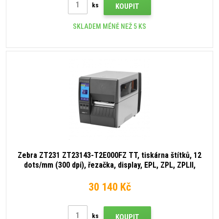
ks
KOUPIT
SKLADEM MÉNĚ NEŽ 5 KS
Zebra ZT231 ZT23143-T2E000FZ TT, tiskárna štítků, 12
dots/mm (300 dpi), řezačka, display, EPL, ZPL, ZPLII,
USB, USB Host, RS232, BT (BLE), Ethernet
30 140 Kč
ks
KOUPIT