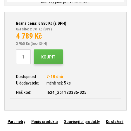
Obrázky jsou pouze ilustrační.
Běžná cena:
6 880
Kč (s DPH)
Ušetříte: 2 091 Kč
(30%)
4 789
Kč
3 958
Kč (bez DPH)
KOUPIT
Dostupnost:
7-10 dnů
U dodavatele:
méně než 5 ks
Náš kód:
i624_zp1123335-025
Parametry
Popis produktu
Související produkty
Ke stažení