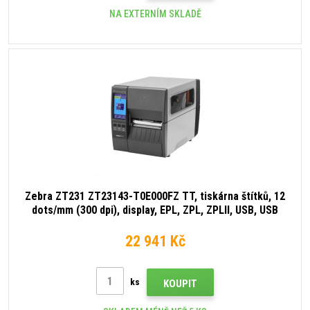
NA EXTERNÍM SKLADĚ
Zebra ZT231 ZT23143-T0E000FZ TT, tiskárna štítků, 12
dots/mm (300 dpi), display, EPL, ZPL, ZPLII, USB, USB
Host, RS232, BT (BLE), Ethernet
22 941 Kč
ks
KOUPIT