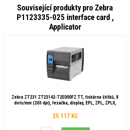
Související produkty pro
Zebra
P1123335-025 interface card ,
Applicator
Zebra ZT231 ZT23142-T2E000FZ TT, tiskárna štítků, 8
dots/mm (203 dpi), řezačka, display, EPL, ZPL, ZPLII,
USB, USB Host, RS232, BT (BLE), Ethernet
25 117 Kč