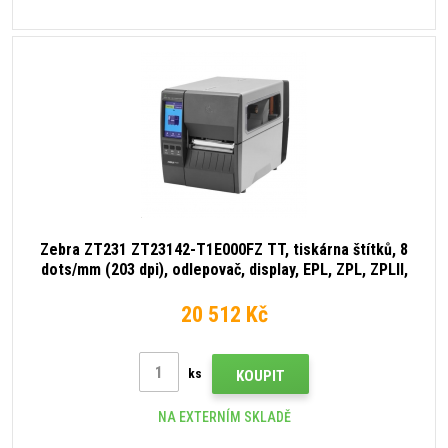
Zebra ZT231 ZT23142-T1E000FZ TT, tiskárna štítků, 8
dots/mm (203 dpi), odlepovač, display, EPL, ZPL, ZPLII,
USB, USB Host, RS232, BT (BLE), Ethernet
20 512 Kč
ks
KOUPIT
NA EXTERNÍM SKLADĚ