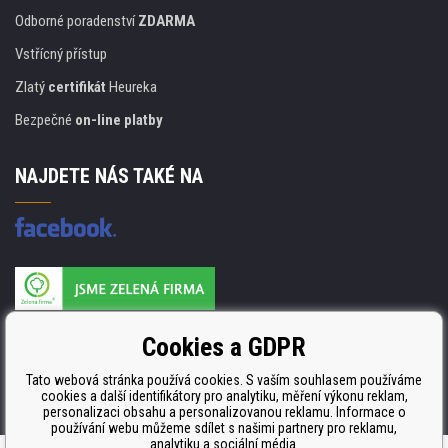
Odborné poradenství
ZDARMA
Vstřícný přístup
Zlatý
certifikát
Heureka
Bezpečné
on-line platby
NAJDETE NÁS TAKÉ NA
Výrobce náplní je držitelem certifikátu
Cookies a GDPR
ISO 9001. ISO 14001 a STMC.
Tato webová stránka používá cookies. S vaším souhlasem používáme
cookies a další identifikátory pro analytiku, měření výkonu reklam,
personalizaci obsahu a personalizovanou reklamu. Informace o
používání webu můžeme sdílet s našimi partnery pro reklamu,
analytiku a sociální média.