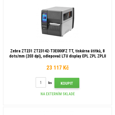
Zebra ZT231 ZT23142-T3E000FZ TT, tiskárna štítků, 8
dots/mm (203 dpi), odlepovač LTU display EPL ZPL ZPLII
USB USB Host RS232 BT (BLE) Ethernet
23 117 Kč
ks
KOUPIT
NA EXTERNÍM SKLADĚ