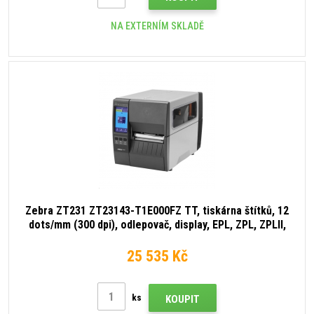
NA EXTERNÍM SKLADĚ
Zebra ZT231 ZT23143-T1E000FZ TT, tiskárna štítků, 12
dots/mm (300 dpi), odlepovač, display, EPL, ZPL, ZPLII,
USB, USB Host, RS232, BT (BLE), Ethernet
25 535 Kč
ks
KOUPIT