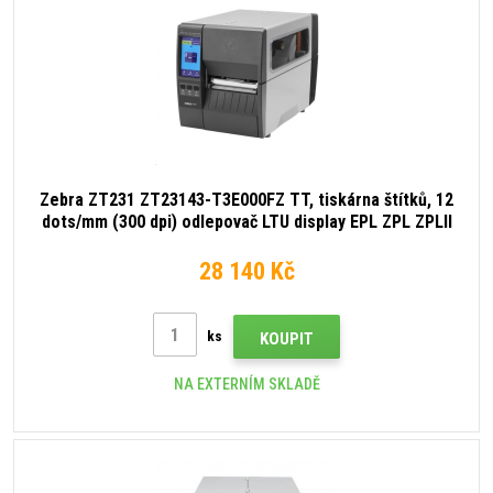
Zebra ZT231 ZT23143-T3E000FZ TT, tiskárna štítků, 12
dots/mm (300 dpi) odlepovač LTU display EPL ZPL ZPLII
USB USB Host RS232 BT (BLE) Ethernet
28 140 Kč
ks
KOUPIT
NA EXTERNÍM SKLADĚ