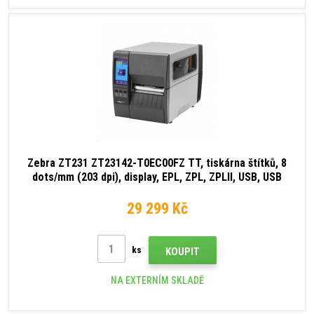
Zebra ZT231 ZT23142-T0EC00FZ TT, tiskárna štítků, 8
dots/mm (203 dpi), display, EPL, ZPL, ZPLII, USB, USB
Host, RS232, BT (BLE), Ethernet, Wi-Fi
29 299 Kč
ks
KOUPIT
NA EXTERNÍM SKLADĚ