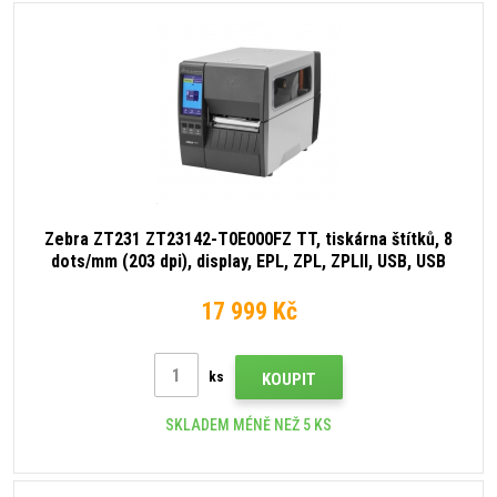
Zebra ZT231 ZT23142-T0E000FZ TT, tiskárna štítků, 8
dots/mm (203 dpi), display, EPL, ZPL, ZPLII, USB, USB
Host, RS232, BT (BLE), Ethernet
17 999 Kč
ks
KOUPIT
SKLADEM MÉNĚ NEŽ 5 KS