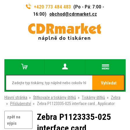
+420 773 484 483
(Po - Pá: 7:00 -
16:00)
obchod@cdrmarket.cz
Vyhledat
Hlavní stránka
»
Štítkovače a tiskárny štítků
»
Tiskárny štítků
»
Zebra
»
Příslušenství
»
Zebra P1123335-025 interface card , Applicator
Zebra P1123335-025
zpět na
výpis
interface card ,