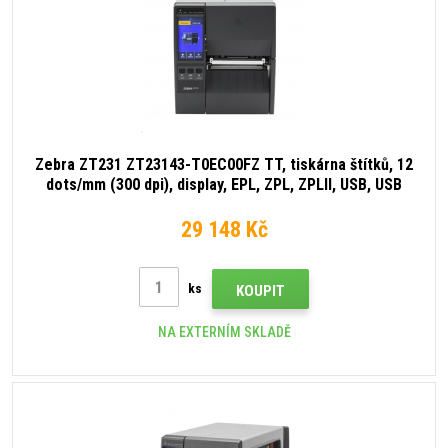
Zebra ZT231 ZT23143-T0EC00FZ TT, tiskárna štítků, 12
dots/mm (300 dpi), display, EPL, ZPL, ZPLII, USB, USB
Host, RS232, BT (BLE), Ethernet, Wi-Fi
29 148 Kč
ks
KOUPIT
NA EXTERNÍM SKLADĚ