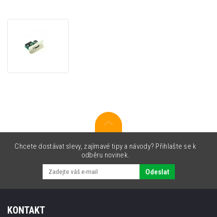
Zebra
P1123335-
025
interface
card
,
Applicator
Chcete dostávat slevy, zajímavé tipy a návody? Přihlašte se k
odběru novinek.
Odeslat
KONTAKT