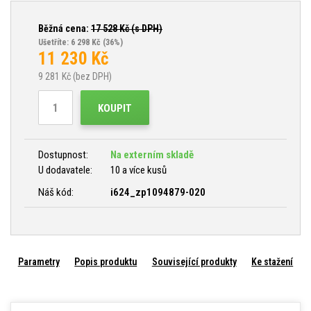
Běžná cena:
17 528
Kč (s DPH)
Ušetříte: 6 298 Kč
(36%)
11 230
Kč
9 281
Kč (bez DPH)
KOUPIT
Dostupnost:
Na externím skladě
U dodavatele:
10 a více kusů
Náš kód:
i624_zp1094879-020
Parametry
Popis produktu
Související produkty
Ke stažení