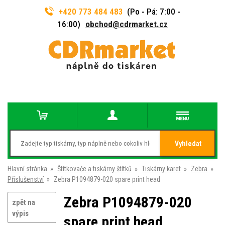
+420 773 484 483
(Po - Pá: 7:00 -
16:00)
obchod@cdrmarket.cz
Vyhledat
Hlavní stránka
»
Štítkovače a tiskárny štítků
»
Tiskárny karet
»
Zebra
»
Příslušenství
»
Zebra P1094879-020 spare print head
Zebra P1094879-020
zpět na
výpis
spare print head