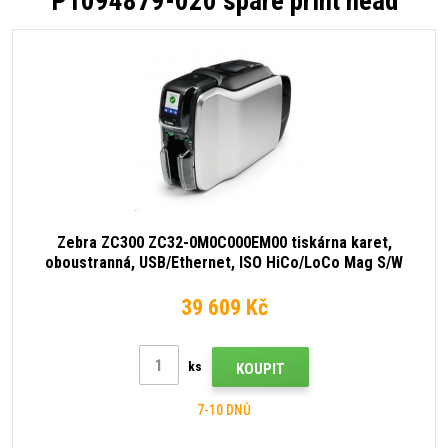
P1094879-020 spare print head
Zebra ZC300 ZC32-0M0C000EM00 tiskárna karet,
oboustranná, USB/Ethernet, ISO HiCo/LoCo Mag S/W
Selectable
39 609 Kč
ks
KOUPIT
7-10 DNŮ