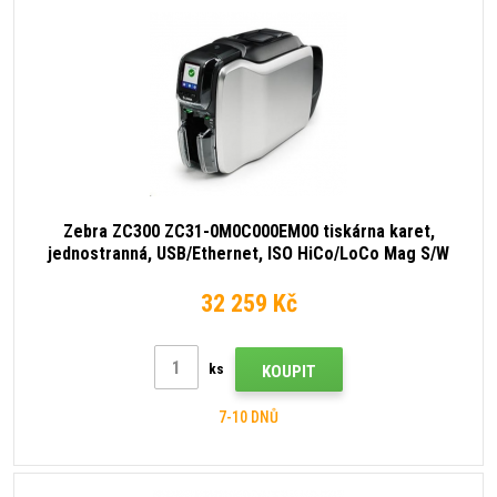
Zebra ZC300 ZC31-0M0C000EM00 tiskárna karet,
jednostranná, USB/Ethernet, ISO HiCo/LoCo Mag S/W
Selectable
32 259 Kč
ks
KOUPIT
7-10 DNŮ