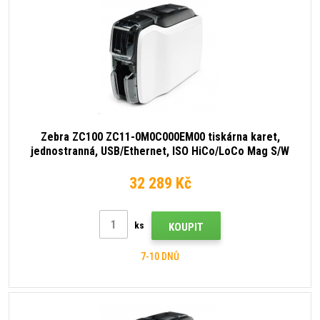
Zebra ZC100 ZC11-0M0C000EM00 tiskárna karet,
jednostranná, USB/Ethernet, ISO HiCo/LoCo Mag S/W
Selectable
32 289 Kč
ks
KOUPIT
7-10 DNŮ