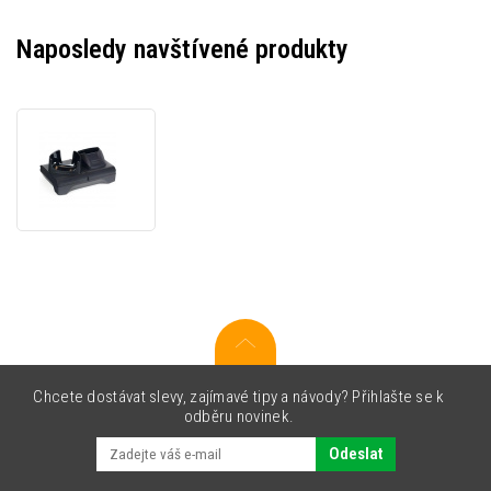
Naposledy navštívené produkty
Zebra
CRD-
TC7X-
SE2CO1-
01
cradle,
2
slots
Chcete dostávat slevy, zajímavé tipy a návody? Přihlašte se k
odběru novinek.
Odeslat