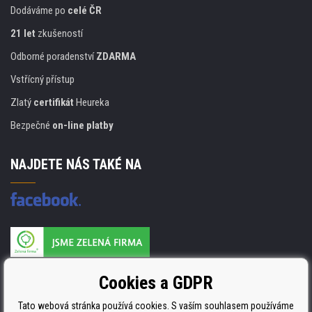
Dodáváme po
celé ČR
21 let
zkušeností
Odborné poradenství
ZDARMA
Vstřícný přístup
Zlatý
certifikát
Heureka
Bezpečné
on-line platby
NAJDETE NÁS TAKÉ NA
Výrobce náplní je držitelem certifikátu
Cookies a GDPR
ISO 9001. ISO 14001 a STMC.
Tato webová stránka používá cookies. S vaším souhlasem používáme