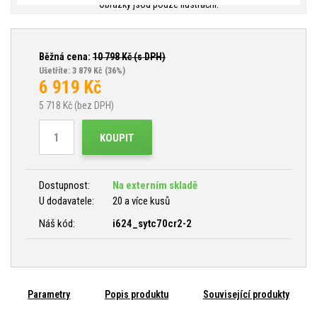
Obrázky jsou pouze ilustrační.
Běžná cena:
10 798
Kč (s DPH)
Ušetříte: 3 879 Kč
(36%)
6 919
Kč
5 718
Kč (bez DPH)
KOUPIT
Dostupnost:
Na externím skladě
U dodavatele:
20 a více kusů
Náš kód:
i624_sytc70cr2-2
Parametry
Popis produktu
Související produkty