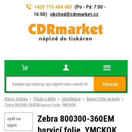
+420 773 484 483
(Po - Pá: 7:00 -
16:00)
obchod@cdrmarket.cz
Vyhledat
Hlavní stránka
»
Pásky a štítky
»
Identifikace
»
Barvicí fólie na karty
»
Zebra 800300-360EM barvicí folie, YMCKOK
Zebra 800300-360EM
zpět na
výpis
barvicí folie, YMCKOK