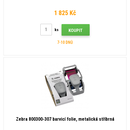
1 825 Kč
ks
KOUPIT
7-10 DNŮ
Zebra 800300-307 barvicí folie, metalická stříbrná