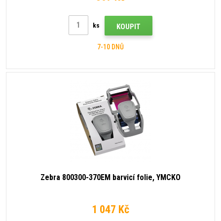
ks
KOUPIT
7-10 DNŮ
Zebra 800300-370EM barvicí folie, YMCKO
1 047 Kč