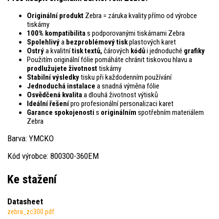
Originální produkt
Zebra = záruka kvality přímo od výrobce
tiskárny
100% kompatibilita
s podporovanými tiskárnami Zebra
Spolehlivý
a
bezproblémový tisk
plastových karet
Ostrý
a kvalitní
tisk textů,
čárových
kódů
i jednoduché
grafiky
Použitím originální fólie pomáháte chránit tiskovou hlavu a
prodlužujete životnost
tiskárny
Stabilní výsledky
tisku při každodenním používání
Jednoduchá instalace
a snadná výměna fólie
Osvědčená kvalita
a dlouhá životnost výtisků
Ideální řešení
pro profesionální personalizaci karet
Garance spokojenosti
s
originálním
spotřebním materiálem
Zebra
Barva: YMCKO
Kód výrobce: 800300-360EM
Ke stažení
Datasheet
zebra_zc300.pdf