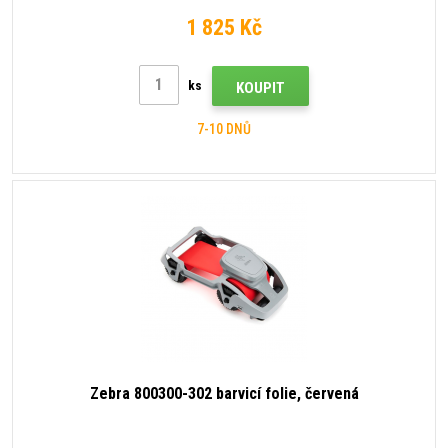
1 825 Kč
ks
KOUPIT
7-10 DNŮ
Zebra 800300-302 barvicí folie, červená