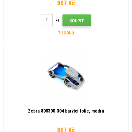
807 Kč
ks
KOUPIT
7-10 DNŮ
Zebra 800300-304 barvicí folie, modrá
807 Kč