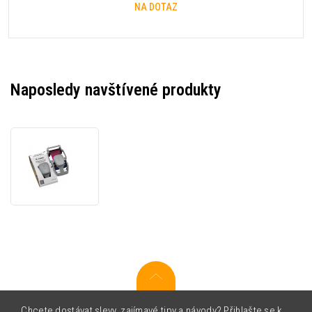
NA DOTAZ
Naposledy navštívené produkty
Zebra
800300-
360EM
barvicí
folie,
YMCKOK
Chcete dostávat slevy, zajímavé tipy a návody? Přihlašte se k