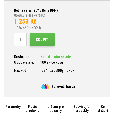
Běžná cena:
2 745
Kč (s DPH)
Ušetříte: 1 492 Kč
(54%)
1 253
Kč
1 036
Kč (bez DPH)
KOUPIT
Dostupnost:
Na externím skladě
U dodavatele:
100 a více kusů
Náš kód:
i624_ttzc300ymckok
Barevná barva
Parametry
Popis
Určeno pro
Související
Ke
produktu
tiskárny
produkty
stažení