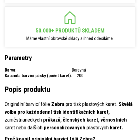
50.000+ PRODUKTŮ SKLADEM
Máme vlastní obrovské sklady a ihned odesíláme.
Parametry
Barva:
Barevná
Kapacita barvicí pásky (počet karet):
200
Popis produktu
Originální barvicí fólie
Zebra
pro tisk plastových karet.
Skvělá
volba pro každodenní tisk identifikačních karet,
zaměstnaneckých
průkazů, členských karet, věrnostních
karet nebo dalších
personalizovaných
plastových
karet.
Proč koupit originální barvicí fólii Zebra?