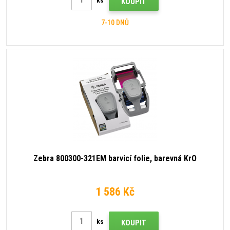
ks
KOUPIT
7-10 DNŮ
Zebra 800300-321EM barvicí folie, barevná KrO
1 586 Kč
ks
KOUPIT