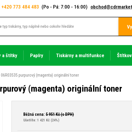
+420 773 484 483
(Po - Pá: 7:00 - 16:00)
obchod@cdrmarket
Vy
 a štítky
Papíry
Tiskárny a multifunkce
Štítkov
106R03535 purpurový (magenta) originální toner
purový (magenta) originální toner
Běžná cena:
5 951
Kč (s DPH)
Ušetříte: 1 421 Kč
(24%)