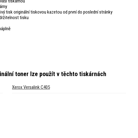
vaši tiskárnou
árny
livý tisk originální tiskovou kazetou od první do poslední stránky
ržitelnost tisku
náplně
nální toner
lze použít v těchto tiskárnách
Xerox Versalink C405