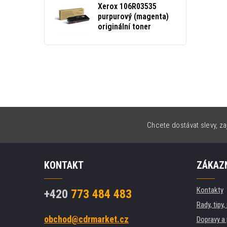
Xerox 106R03535
purpurový (magenta)
originální toner
Chcete dostávat slevy, za
KONTAKT
ZÁKAZN
Kontakty
+420
773 484 483
Rady, tipy
obchod@cdrmarket.cz
Dopravy a 