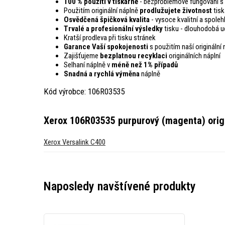
100 % použití v tiskárně
- bezproblémové fungování s 
Použitím originální náplně
prodlužujete životnost
tisk
Osvědčená špičková kvalita
- vysoce kvalitní a spoleh
Trvalé a profesionální výsledky
tisku - dlouhodobá ud
Kratší prodleva při tisku stránek
Garance Vaší spokojenosti
s použitím naší originální 
Zajišťujeme
bezplatnou recyklaci
originálních náplní
Selhaní náplně v
méně než 1% případů
Snadná a rychlá výměna
náplně
Kód výrobce: 106R03535
Xerox 106R03535 purpurový (magenta) origi
Xerox Versalink C400
Naposledy navštívené produkty