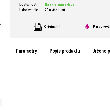
Dostupnost:
Na externím skladě
U dodavatele:
20 a více kusů
Originální
Purpurová
Parametry
Popis produktu
Určeno p