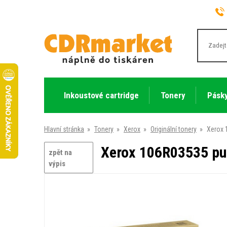
Inkoustové cartridge
Tonery
Pásky
Hlavní stránka
»
Tonery
»
Xerox
»
Originální tonery
»
Xerox 
Xerox 106R03535 pur
zpět na
výpis