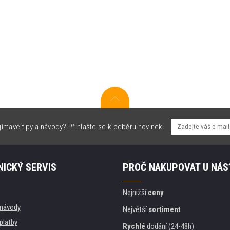
jímavé tipy a návody? Přihlašte se k odběru novinek.
ICKÝ SERVIS
PROČ NAKUPOVAT U NÁS
Nejnižší
ceny
, návody
Největší
sortiment
platby
Rychlé
dodání (24-48h)