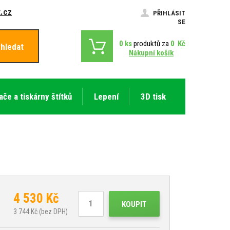
.cz
PŘIHLÁSIT
SE
0
ks
produktů za
0
Kč
hledat
Nákupní košík
ače a tiskárny štítků
Lepení
3D tisk
4 530
Kč
KOUPIT
3 744
Kč (bez DPH)