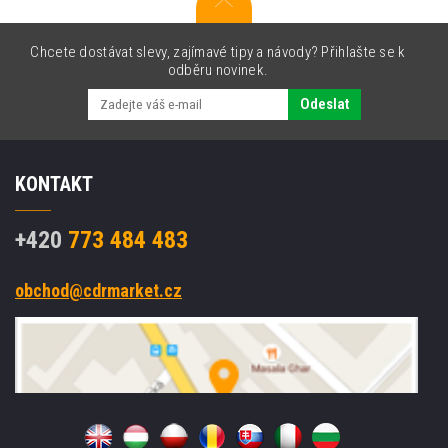
Chcete dostávat slevy, zajímavé tipy a návody? Přihlašte se k
odběru novinek.
Odeslat
KONTAKT
+420
773 484 483
obchod@cdrmarket.cz