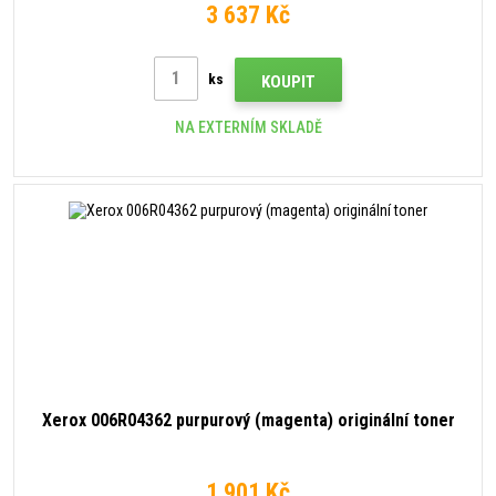
3 637 Kč
ks
KOUPIT
NA EXTERNÍM SKLADĚ
Xerox 006R04362 purpurový (magenta) originální toner
1 901 Kč