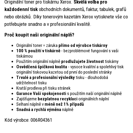
Originální toner pro tiskárnu Xerox.
Skvělá volba pro
každodenní tisk
obchodních dokumentů, faktur, tabulek, grafů
nebo obrázků. Díky tonerovým kazetám Xerox vytisknete vše co
potřebujete snadno a v profesionální kvalitě.
Proč koupit naši originální náplň?
Originální toner = záruka
přímo od výrobce tiskárny
100 % použití v tiskárně
- bezproblémové fungování s vaši
tiskárnou
Použitím originální náplně
prodlužujete životnost
tiskárny
Osvědčená špičková kvalita
- vysoce kvalitní a spolehlivý tisk
originální tiskovou kazetou od první do poslední stránky
Trvalé a profesionální výsledky
tisku - dlouhodobá
udržitelnost tisku
Kratší prodleva při tisku stránek
Garance Vaší spokojenosti
s použitím naší originální náplně
Zajišťujeme
bezplatnou recyklaci
originálních náplní
Selhaní náplně v
méně než 1% případů
Snadná a rychlá výměna
náplně
Kód výrobce: 006R04361