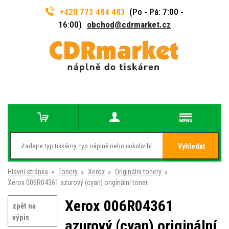
+420 773 484 483
(Po - Pá: 7:00 -
16:00)
obchod@cdrmarket.cz
Vyhledat
Hlavní stránka
»
Tonery
»
Xerox
»
Originální tonery
»
Xerox 006R04361 azurový (cyan) originální toner
Xerox 006R04361
zpět na
výpis
azurový (cyan) originální