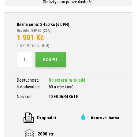
Obrázky jsou pouze ilustrační.
Běžná cena:
2 450
Kč (s DPH)
Ušetříte: 549 Kč
(22%)
1 901
Kč
1 571
Kč (bez DPH)
KOUPIT
Dostupnost:
Na externím skladě
U dodavatele:
50 a více kusů
Náš kód:
TXE006R4361G
Originální
Azurová barva
2000 str.