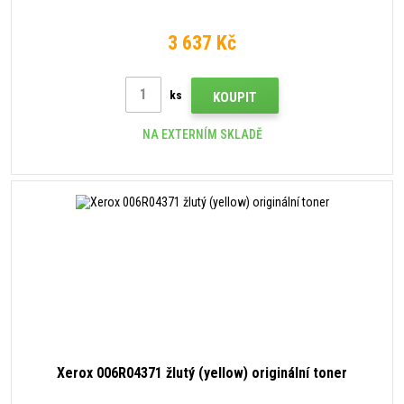
3 637 Kč
ks
KOUPIT
NA EXTERNÍM SKLADĚ
Xerox 006R04371 žlutý (yellow) originální toner