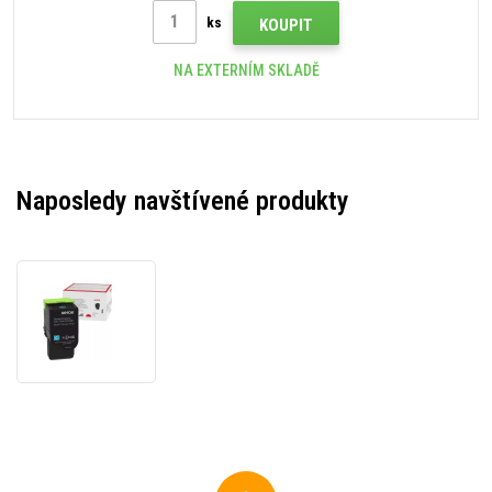
ks
KOUPIT
NA EXTERNÍM SKLADĚ
Naposledy navštívené produkty
Xerox
006R04361
azurový
(cyan)
originální
toner