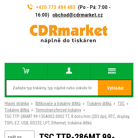
+420 773 484 483
(Po - Pá: 7:00 -
16:00)
obchod@cdrmarket.cz
Vyhledat
Hlavní stránka
»
Štítkovače a tiskárny štítků
»
Tiskárny štítků
»
TSC
»
Tiskárny štítků
»
Termotransferové tiskárny
»
TSC TTP-286MT 99-135A002-0002 TT, 8 dots/mm (203 dpi), RTC, display,
TSPL-EZ, USB, RS232, LPT, Ethernet, tiskárna štítků
TSC TTP-286MT 99-
zpět na