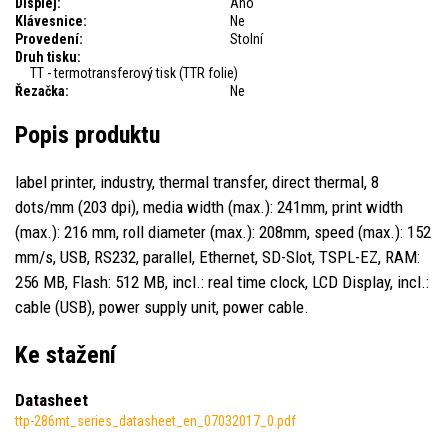
Displej:
Ano
Klávesnice:
Ne
Provedení:
Stolní
Druh tisku:
TT - termotransferový tisk (TTR folie)
Řezačka:
Ne
Popis produktu
label printer, industry, thermal transfer, direct thermal, 8
dots/mm (203 dpi), media width (max.): 241mm, print width
(max.): 216 mm, roll diameter (max.): 208mm, speed (max.): 152
mm/s, USB, RS232, parallel, Ethernet, SD-Slot, TSPL-EZ, RAM:
256 MB, Flash: 512 MB, incl.: real time clock, LCD Display, incl.:
cable (USB), power supply unit, power cable.
Ke stažení
Datasheet
ttp-286mt_series_datasheet_en_07032017_0.pdf