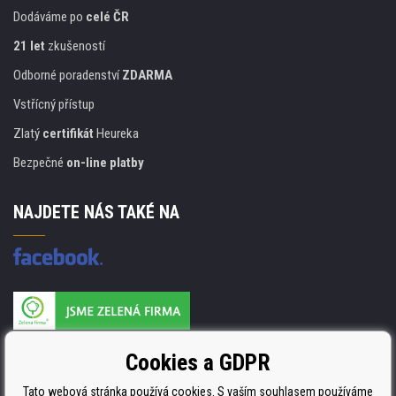
Dodáváme po
celé ČR
21 let
zkušeností
Odborné poradenství
ZDARMA
Vstřícný přístup
Zlatý
certifikát
Heureka
Bezpečné
on-line platby
NAJDETE NÁS TAKÉ NA
Výrobce náplní je držitelem certifikátu
Cookies a GDPR
ISO 9001. ISO 14001 a STMC.
Tato webová stránka používá cookies. S vaším souhlasem používáme