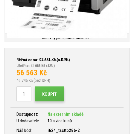
Obrázky jsou pouze ilustrační.
Běžná cena:
97 651
Kč (s DPH)
Ušetříte: 41 088 Kč
(42%)
56 563
Kč
46 746
Kč (bez DPH)
KOUPIT
Dostupnost:
Na externím skladě
U dodavatele:
10 a více kusů
Náš kód:
i624_tscttp286-2