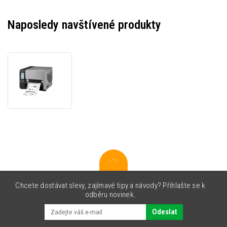
Naposledy navštívené produkty
TSC
TTP-
286MT
99-
135A002-
0002
TT,
8
dots/mm
(203
dpi),
RTC,
Chcete dostávat slevy, zajímavé tipy a návody? Přihlašte se k
display,
odběru novinek.
TSPL-
EZ,
Odeslat
USB,