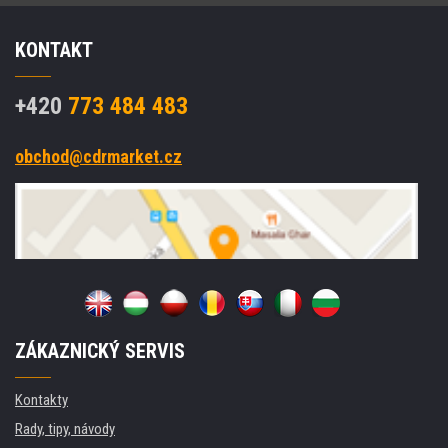
RS232,
LPT,
KONTAKT
Ethernet,
tiskárna
štítků
+420
773 484 483
obchod@cdrmarket.cz
ZÁKAZNICKÝ SERVIS
Kontakty
Rady, tipy, návody