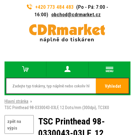
+420 773 484 483
(Po - Pá: 7:00 -
16:00)
obchod@cdrmarket.cz
Vyhledat
Hlavní stránka
»
TSC Printhead 98-0330043-03LF, 12 Dots/mm (300dpi), TC3X0
TSC Printhead 98-
zpět na
výpis
0330043-03LF, 12