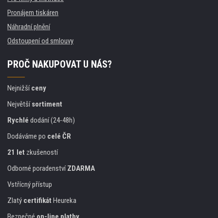
Pronájem tiskáren
Náhradní plnění
Odstoupení od smlouvy
PROČ NAKUPOVAT U NÁS?
Nejnižší
ceny
Největší
sortiment
Rychlé
dodání (24-48h)
Dodáváme po
celé ČR
21 let
zkušeností
Odborné poradenství
ZDARMA
Vstřícný přístup
Zlatý
certifikát
Heureka
Bezpečné
on-line platby