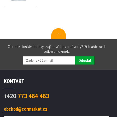
0330043-
03LF,
12
Dots/mm
(300dpi),
TC3X0
Chcete dostávat slevy, zajímavé tipy a návody? Přihlašte se k
odběru novinek.
Odeslat
KONTAKT
+420
773 484 483
obchod@cdrmarket.cz