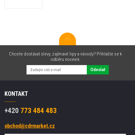
6AJ00000114
černá
(black)
originální
toner
Chcete dostávat slevy, zajímavé tipy a návody? Přihlašte se k
odběru novinek.
Odeslat
KONTAKT
+420
773 484 483
obchod@cdrmarket.cz