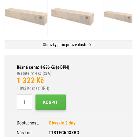
Obrázky jsou pouze ilustrační.
Běžná cena:
1 836
Kč (s DPH)
Ušetříte: 514 Kč
(28%)
1 322
Kč
1 093
Kč (bez DPH)
KOUPIT
Dostupnost:
Obvykle 2 dny
Náš kód:
TTSTFC50XXBG