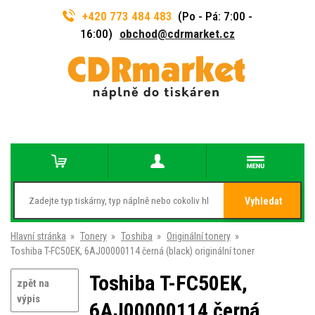
+420 773 484 483
(Po - Pá: 7:00 -
16:00)
obchod@cdrmarket.cz
Vyhledat
Hlavní stránka
»
Tonery
»
Toshiba
»
Originální tonery
»
Toshiba T-FC50EK, 6AJ00000114 černá (black) originální toner
Toshiba T-FC50EK,
zpět na
výpis
6AJ00000114 černá