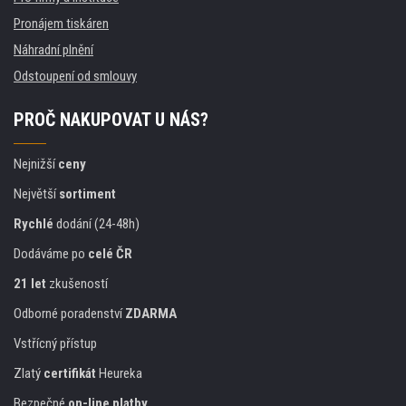
Pronájem tiskáren
Náhradní plnění
Odstoupení od smlouvy
PROČ NAKUPOVAT U NÁS?
Nejnižší
ceny
Největší
sortiment
Rychlé
dodání (24-48h)
Dodáváme po
celé ČR
21 let
zkušeností
Odborné poradenství
ZDARMA
Vstřícný přístup
Zlatý
certifikát
Heureka
Bezpečné
on-line platby