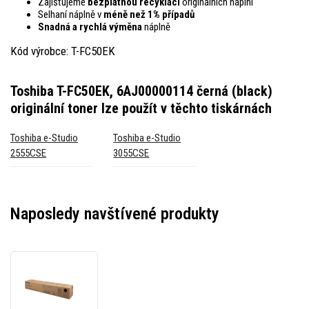
Zajišťujeme
bezplatnou recyklaci
originálních náplní
Selhaní náplně v
méně než 1% případů
Snadná a rychlá výměna
náplně
Kód výrobce: T-FC50EK
Toshiba T-FC50EK, 6AJ00000114 černá (black)
originální toner
lze použít v těchto tiskárnách
Toshiba e-Studio
Toshiba e-Studio
2555CSE
3055CSE
Naposledy navštívené produkty
Toshiba
T-
FC50EK,