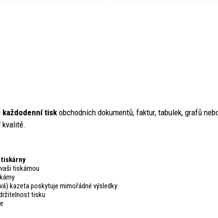
o každodenní tisk
obchodních dokumentů, faktur, tabulek, grafů nebo
 kvalitě.
 tiskárny
vaši tiskárnou
kárny
cová) kazeta poskytuje mimořádné výsledky
ržitelnost tisku
ce