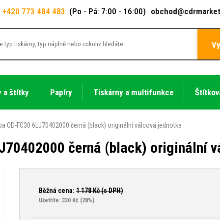
+420 773 484 483
(Po - Pá: 7:00 - 16:00)
obchod@cdrmarket
Vy
 a štítky
Papíry
Tiskárny a multifunkce
Štítkov
ba OD-FC30 6LJ70402000 černá (black) originální válcová jednotka
70402000 černá (black) originální v
Běžná cena:
1 178
Kč (s DPH)
Ušetříte: 330 Kč
(28%)