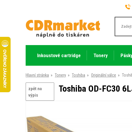
Inkoustové cartridge
Tonery
Pásky
Hlavní stránka
»
Tonery
»
Toshiba
»
Originální válce
»
Toshi
Toshiba OD-FC30 6LJ
zpět na
výpis