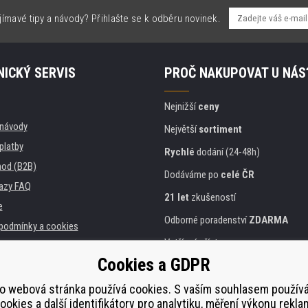
jímavé tipy a návody? Přihlašte se k odběru novinek.
ICKÝ SERVIS
PROČ NAKUPOVAT U NÁS
Nejnižší
ceny
, návody
Největší
sortiment
platby
Rychlé
dodání (24-48h)
od (B2B)
Dodáváme po
celé ČR
azy FAQ
21 let
zkušeností
e
Odborné poradenství
ZDARMA
podmínky a cookies
Vstřícný přístup
Cookies a GDPR
Zlatý
certifikát
Heureka
a instituce
tiskáren
o webová stránka používá cookies. S vaším souhlasem použí
Bezpečné
on-line platby
ookies a další identifikátory pro analytiku, měření výkonu rekla
lnění