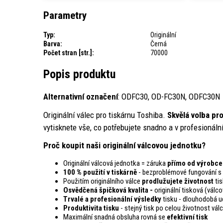
Parametry
Typ:
Originální
Barva:
Černá
Počet stran [str.]:
70000
Popis produktu
Alternativní označení
: ODFC30, OD-FC30N, ODFC30N
Originální válec pro tiskárnu Toshiba.
Skvělá volba pr
vytisknete vše, co potřebujete snadno a v profesionální
Proč koupit naši originální válcovou jednotku?
Originální válcová jednotka = záruka
přímo od výrobce
100 % použití v tiskárně
- bezproblémové fungování s 
Použitím originálního válce
prodlužujete životnost
tis
Osvědčená špičková kvalita -
originální tisková (vál
Trvalé a profesionální výsledky
tisku - dlouhodobá ud
Produktivita tisku
- stejný tisk po celou životnost vál
Maximální snadná obsluha rovná se
efektivní tisk