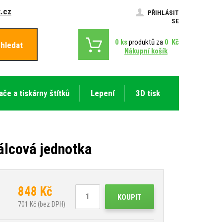
.cz
PŘIHLÁSIT
SE
0
ks
produktů za
0
Kč
hledat
Nákupní košík
ače a tiskárny štítků
Lepení
3D tisk
álcová jednotka
848
Kč
KOUPIT
701
Kč (bez DPH)