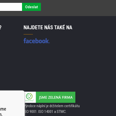
Odeslat
?
NAJDETE NÁS TAKÉ NA
Výrobce náplní je držitelem certifikátu
váme
ISO 9001. ISO 14001 a STMC.
m,