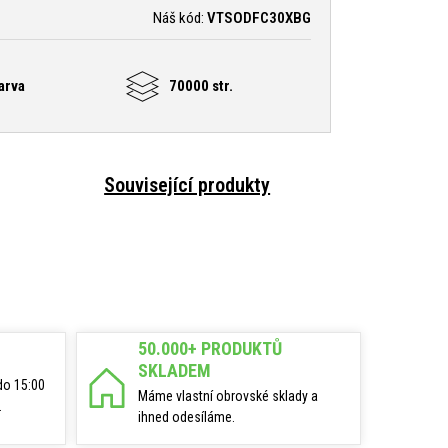
Náš kód:
VTSODFC30XBG
arva
70000 str.
Související produkty
50.000+ PRODUKTŮ
SKLADEM
do 15:00
Máme vlastní obrovské sklady a
.
ihned odesíláme.