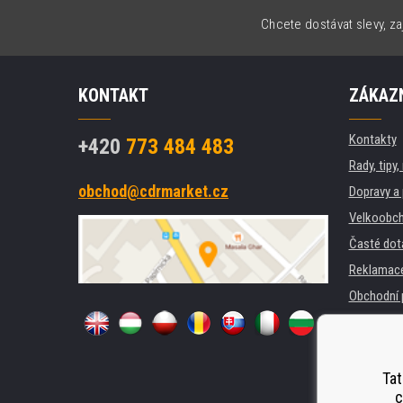
Chcete dostávat slevy, za
KONTAKT
ZÁKAZN
Kontakty
+420
773 484 483
Rady, tipy
obchod@cdrmarket.cz
Dopravy a 
Velkoobch
Časté dot
Reklamac
Obchodní 
GDPR
Pro firmy 
Pronájem 
Tat
c
Náhradní p