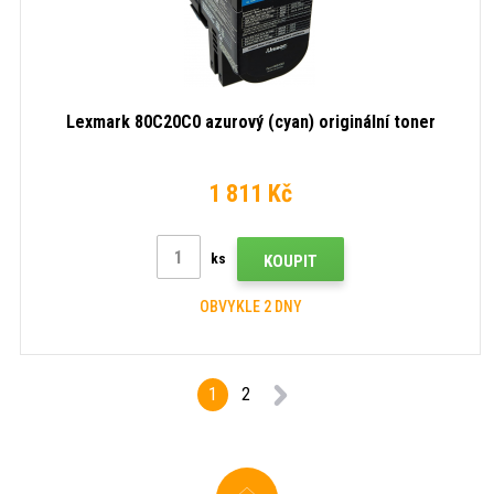
Lexmark 80C20C0 azurový (cyan) originální toner
1 811 Kč
ks
KOUPIT
OBVYKLE 2 DNY
1
2