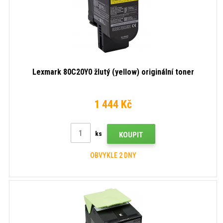
Lexmark 80C20Y0 žlutý (yellow) originální toner
1 444 Kč
ks
KOUPIT
OBVYKLE 2 DNY