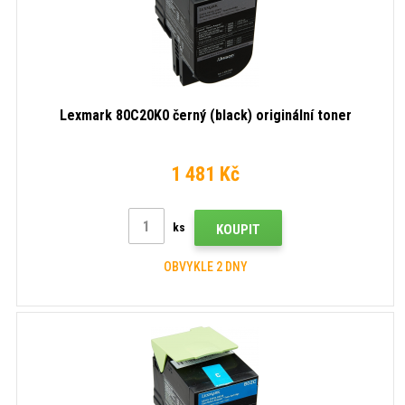
Lexmark 80C20K0 černý (black) originální toner
1 481 Kč
ks
KOUPIT
OBVYKLE 2 DNY