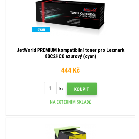
JetWorld PREMIUM kompatibilní toner pro Lexmark
80C2HC0 azurový (cyan)
444 Kč
ks
KOUPIT
NA EXTERNÍM SKLADĚ