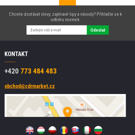
Chcete dostávat slevy, zajímavé tipy a návody? Přihlašte se k
odběru novinek.
Odeslat
KONTAKT
+420
773 484 483
obchod@cdrmarket.cz