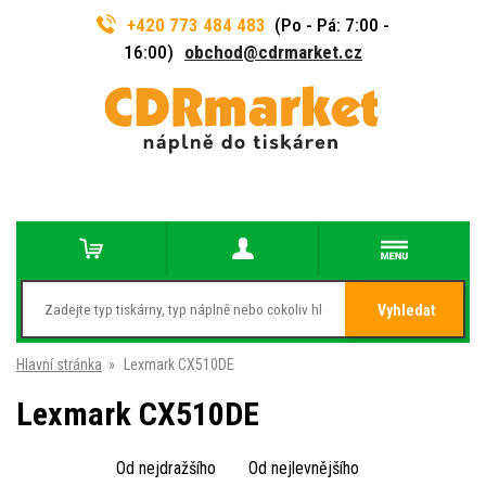
+420 773 484 483
(Po - Pá: 7:00 -
16:00)
obchod@cdrmarket.cz
Vyhledat
Hlavní stránka
»
Lexmark CX510DE
Lexmark CX510DE
Od nejdražšího
Od nejlevnějšího