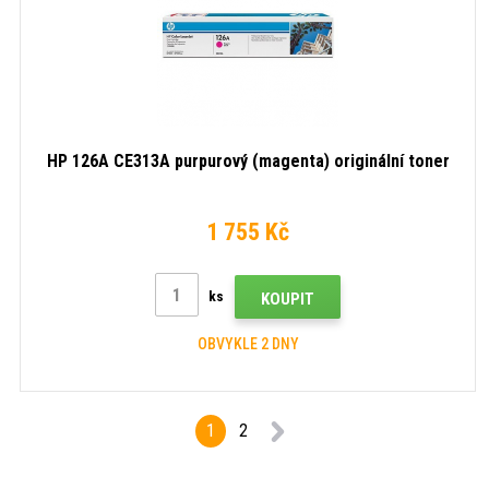
HP 126A CE313A purpurový (magenta) originální toner
1 755 Kč
ks
KOUPIT
OBVYKLE 2 DNY
1
2