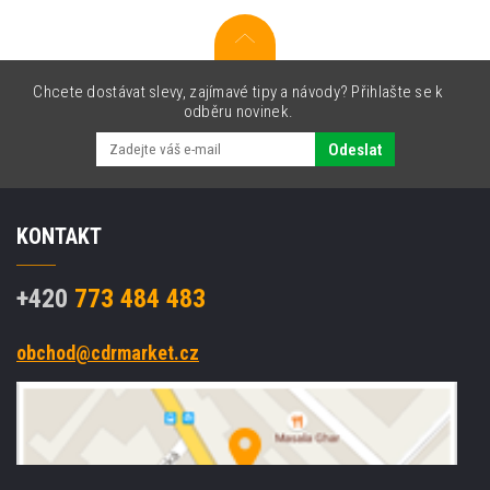
Chcete dostávat slevy, zajímavé tipy a návody? Přihlašte se k
odběru novinek.
Odeslat
KONTAKT
+420
773 484 483
obchod@cdrmarket.cz