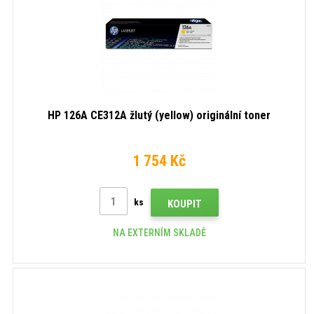
HP 126A CE312A žlutý (yellow) originální toner
1 754 Kč
ks
KOUPIT
NA EXTERNÍM SKLADĚ