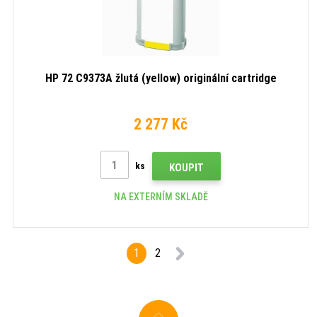
HP 72 C9373A žlutá (yellow) originální cartridge
2 277 Kč
ks
KOUPIT
NA EXTERNÍM SKLADĚ
1
2