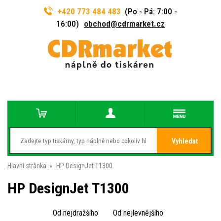
+420 773 484 483
(Po - Pá: 7:00 -
16:00)
obchod@cdrmarket.cz
Vyhledat
Hlavní stránka
»
HP DesignJet T1300
HP DesignJet T1300
Od nejdražšího
Od nejlevnějšího