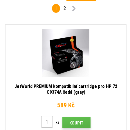
1
2
JetWorld PREMIUM kompatibilní cartridge pro HP 72
C9374A šedá (gray)
589 Kč
ks
KOUPIT