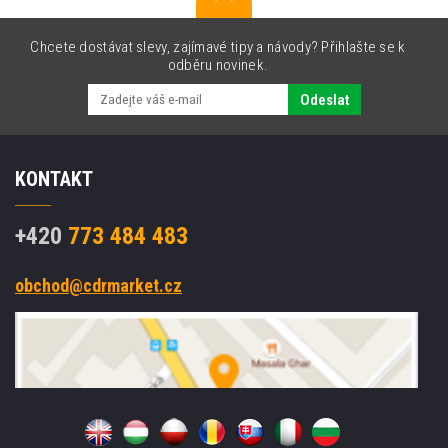
Chcete dostávat slevy, zajímavé tipy a návody? Přihlašte se k
odběru novinek.
Odeslat
KONTAKT
+420
773 484 483
obchod@cdrmarket.cz