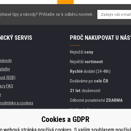
jímavé tipy a návody? Přihlašte se k odběru novinek.
ICKÝ SERVIS
PROČ NAKUPOVAT U NÁS
Nejnižší
ceny
, návody
Největší
sortiment
platby
Rychlé
dodání (24-48h)
od (B2B)
Dodáváme po
celé ČR
azy FAQ
21 let
zkušeností
e
Odborné poradenství
ZDARMA
podmínky a cookies
Vstřícný přístup
Cookies a GDPR
Zlatý
certifikát
Heureka
a instituce
tiskáren
Bezpečné
on-line platby
o webová stránka používá cookies. S vaším souhlasem použí