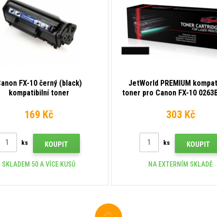
anon FX-10 černý (black)
JetWorld PREMIUM kompati
kompatibilní toner
toner pro Canon FX-10 026
černý (black)
169 Kč
303 Kč
ks
ks
KOUPIT
KOUPIT
SKLADEM 50 A VÍCE KUSŮ
NA EXTERNÍM SKLADĚ