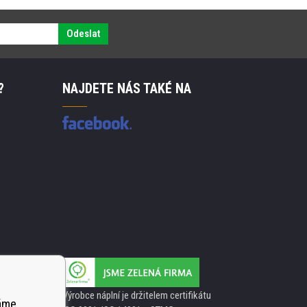
Odeslat
?
NAJDETE NÁS TAKÉ NA
Výrobce náplní je držitelem certifikátu
váme