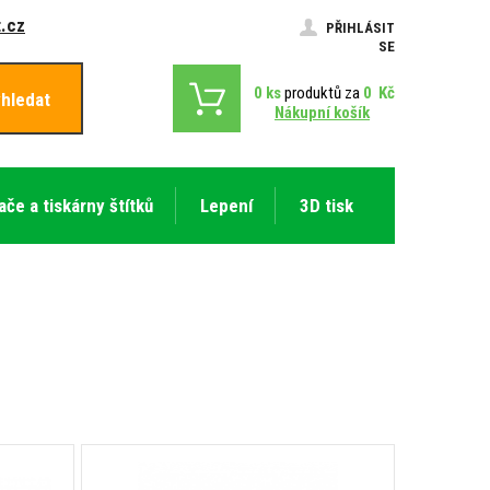
.cz
PŘIHLÁSIT
SE
0
ks
produktů za
0
Kč
hledat
Nákupní košík
ače a tiskárny štítků
Lepení
3D tisk