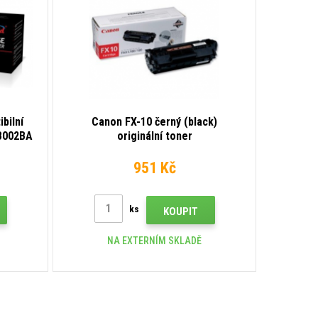
bilní
Canon FX-10 černý (black)
3B002BA
originální toner
951 Kč
ks
KOUPIT
NA EXTERNÍM SKLADĚ