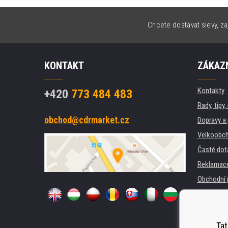
Chcete dostávat slevy, za
KONTAKT
ZÁKAZN
Kontakty
+420
773 484 483
Rady, tipy
obchod@cdrmarket.cz
Dopravy a 
Velkoobch
Časté dot
Reklamac
Obchodní 
GDPR
Pro firmy 
Pronájem 
Tat