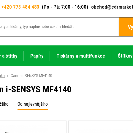
+420 773 484 483
(Po - Pá: 7:00 - 16:00)
obchod@cdrmarket
Vy
 a štítky
Papíry
Tiskárny a multifunkce
Štítkov
nka
»
Canon i-SENSYS MF4140
n i-SENSYS MF4140
žšího
Od nejlevnějšího