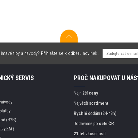
jímavé tipy a návody? Přihlašte se k odběru novinek.
ICKÝ SERVIS
PROČ NAKUPOVAT U NÁS
Nejnižší
ceny
, návody
Největší
sortiment
platby
Rychlé
dodání (24-48h)
od (B2B)
Dodáváme po
celé ČR
azy FAQ
21 let
zkušeností
e