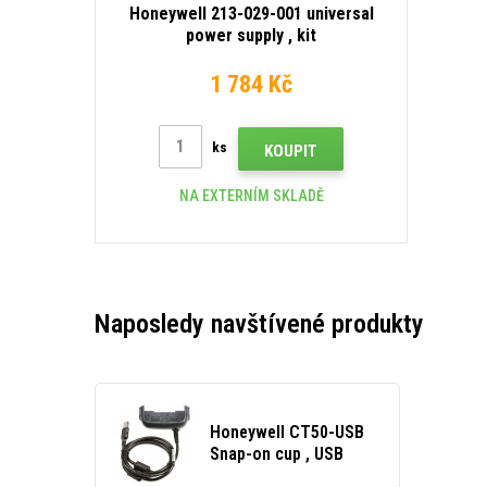
Honeywell 213-029-001 universal
power supply , kit
1 784 Kč
ks
KOUPIT
NA EXTERNÍM SKLADĚ
Naposledy navštívené produkty
Honeywell CT50-USB
Snap-on cup , USB