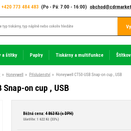
+420 773 484 483
(Po - Pá: 7:00 - 16:00)
obchod@cdrmarket
Vy
 a štítky
Papíry
Tiskárny a multifunkce
Štítkov
y
»
Honeywell
»
Příslušenství
»
Honeywell CT50-USB Snap-on cup , USB
 Snap-on cup , USB
Běžná cena:
4 863
Kč (s DPH)
Ušetříte: 1 622 Kč
(33%)