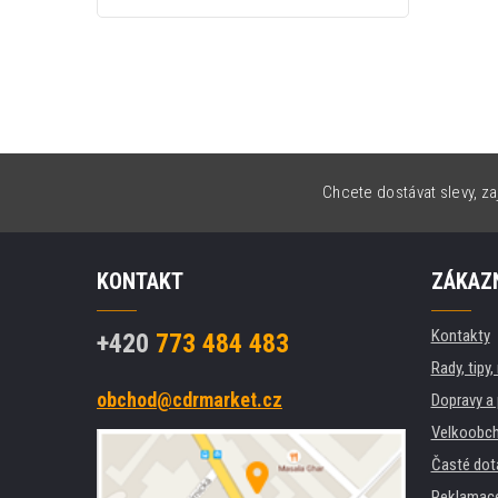
Chcete dostávat slevy, za
KONTAKT
ZÁKAZN
Kontakty
+420
773 484 483
Rady, tipy
obchod@cdrmarket.cz
Dopravy a 
Velkoobch
Časté dot
Reklamac