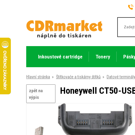
Inkoustové cartridge
Tonery
Pásky
Hlavní stránka
»
Štítkovače a tiskárny štítků
»
Datové terminál
Honeywell CT50-USB
zpět na
výpis