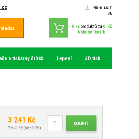
.cz
PŘIHLÁSIT
SE
0
ks
produktů za
0
Kč
hledat
Nákupní košík
ače a tiskárny štítků
Lepení
3D tisk
3 241
Kč
KOUPIT
2 679
Kč (bez DPH)