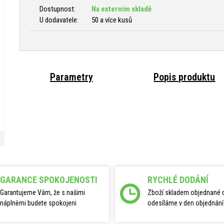
Dostupnost:
Na externím skladě
U dodavatele:
50 a více kusů
Parametry
Popis produktu
GARANCE SPOKOJENOSTI
RYCHLÉ DODÁNÍ
Garantujeme Vám, že s našimi
Zboží skladem objednané 
náplněmi budete spokojeni
odesíláme v den objednání