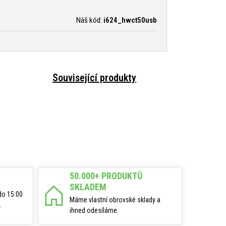
Náš kód:
i624_hwct50usb
Související produkty
50.000+ PRODUKTŮ
SKLADEM
do 15:00
Máme vlastní obrovské sklady a
.
ihned odesíláme.