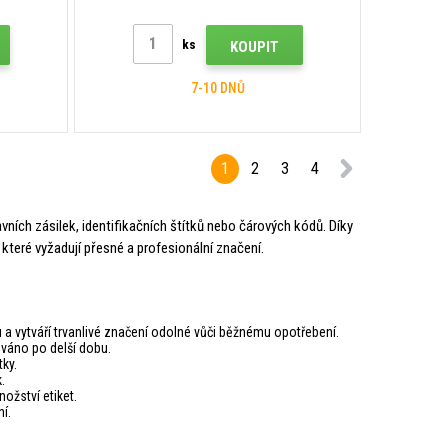
Ethernet
ks
KOUPIT
7-10 DNŮ
1
2
3
4
ních zásilek, identifikačních štítků nebo čárových kódů. Díky
, které vyžadují přesné a profesionální značení.
 a vytváří trvanlivé značení odolné vůči běžnému opotřebení.
váno po delší dobu.
tky.
.
ožství etiket.
í.