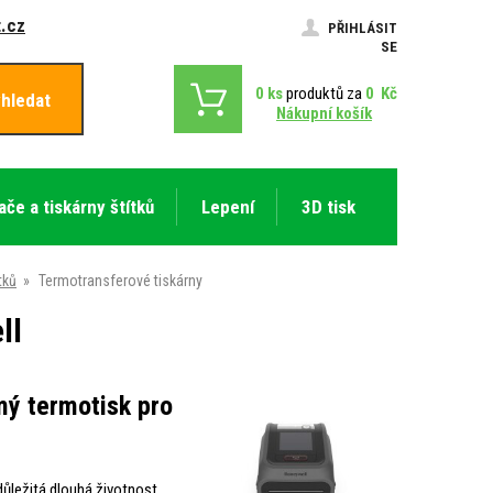
.cz
PŘIHLÁSIT
SE
0
ks
produktů za
0
Kč
hledat
Nákupní košík
ače a tiskárny štítků
Lepení
3D tisk
tků
»
Termotransferové tiskárny
ll
mý termotisk pro
 důležitá dlouhá životnost,