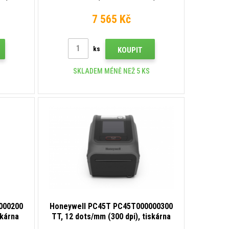
ernet,
dots/mm (300 dpi), USB, Ethernet,
black
7 565 Kč
ks
KOUPIT
SKLADEM MÉNĚ NEŽ 5 KS
000200
Honeywell PC45T PC45T000000300
skárna
TT, 12 dots/mm (300 dpi), tiskárna
 Host,
štítků, disp., RTC, USB, USB Host,