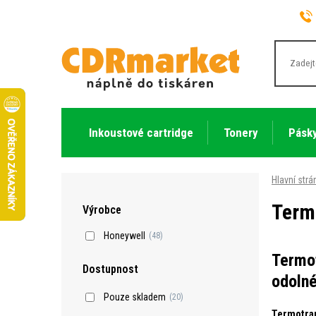
Inkoustové cartridge
Tonery
Pásky
Hlavní strá
Term
Výrobce
Honeywell
(48)
Termot
Dostupnost
odolné
Pouze skladem
(20)
Termotran