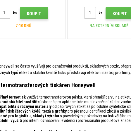
ks
ks
KOUPIT
KOUPIT
7-10 DNŮ
NA EXTERNÍM SKLADĚ
oneywell se často využívají pro označování produktů, skladových pozic, přeprav
ných typů etiket a stabilní kvalitě tisku představují efektivní nástroj pro firmy
termotransferových tiskáren Honeywell
římý termotisk
využívá termotransferovou pásku, která přenáší barvu na etiketu
uhodobá čitelnost štítků
vhodná pro aplikace, kde musí označení zůstat zacho
patibilita s různými materiály
od papírových etiket až po odolné syntetické ští
itní tisk čárových kódů, textů a grafiky
pro přesnou identifikaci zboží a zásilek
dné pro logistiku, sklady i výrobu
s pravidelnými požadavky na tisk většího mn
ibilní využití
pro interní označování, evidenci i profesionální produktové značen