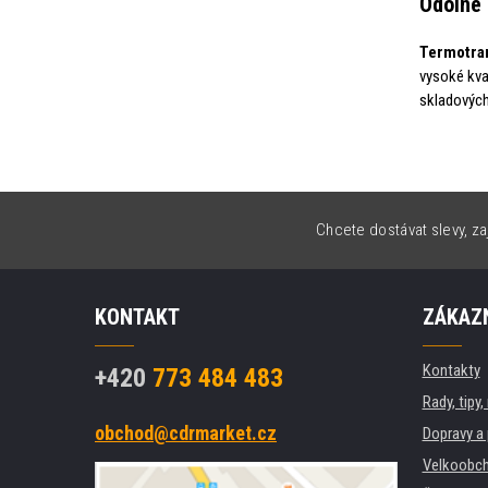
Odolné 
Termotran
vysoké kva
skladových
Chcete dostávat slevy, za
KONTAKT
ZÁKAZN
Kontakty
+420
773 484 483
Rady, tipy
obchod@cdrmarket.cz
Dopravy a 
Velkoobch