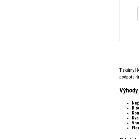
Tiskárny H
podpoře růz
Výhody 
Nep
Dlo
Kom
Kval
Vho
Flex