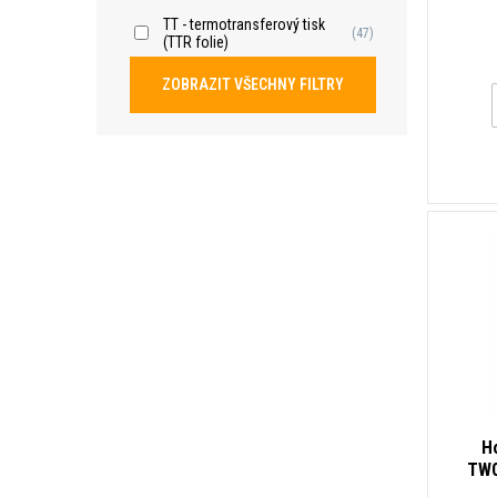
dots
TT - termotransferový tisk
(47)
(TTR folie)
ZOBRAZIT VŠECHNY FILTRY
H
TW0
dots