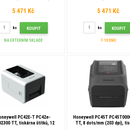
/mm (203 dpi), USB, Ethernet,
dots/mm (203 dpi), USB, Eth
black
white
5 471 Kč
5 471 Kč
ks
ks
KOUPIT
KOUPIT
NA EXTERNÍM SKLADĚ
7-10 DNŮ
oneywell PC42E-T PC42e-
Honeywell PC45T PC45T000
2300 TT, tiskárna štítků, 12
TT, 8 dots/mm (203 dpi), ti
/mm (300 dpi), USB, Ethernet,
štítků, disp., RTC, USB, USB