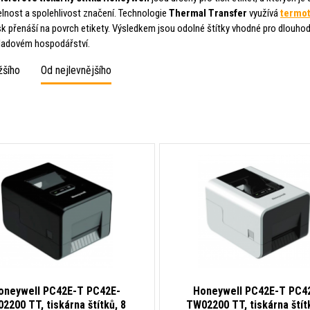
elnost a spolehlivost značení. Technologie
Thermal Transfer
využívá
termot
isk přenáší na povrch etikety. Výsledkem jsou odolné štítky vhodné pro dlouhodo
kladovém hospodářství.
žšího
Od nejlevnějšího
oneywell PC42E-T PC42E-
Honeywell PC42E-T PC4
2200 TT, tiskárna štítků, 8
TW02200 TT, tiskárna štít