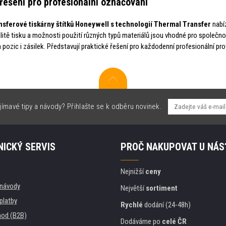
řešení pro profesionální označování
sferové tiskárny štítků Honeywell s technologií Thermal Transfer
nabíz
litě tisku a možnosti použití různých typů materiálů jsou vhodné pro společnost
 pozic i zásilek. Představují praktické řešení pro každodenní profesionální pr
jímavé tipy a návody? Přihlašte se k odběru novinek.
ICKÝ SERVIS
PROČ NAKUPOVAT U NÁS
Nejnižší
ceny
, návody
Největší
sortiment
platby
Rychlé
dodání (24-48h)
od (B2B)
Dodáváme po
celé ČR