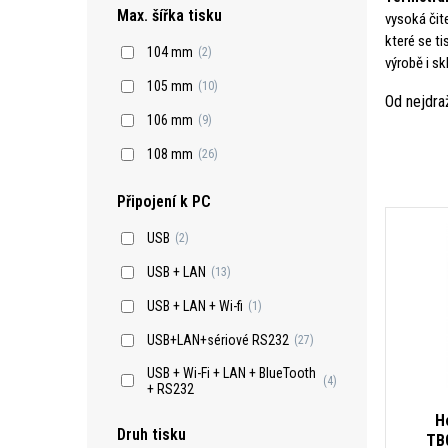
Max. šířka tisku
vysoká čit
které se t
104 mm
(2)
výrobě i s
105 mm
(10)
Od nejdra
106 mm
(9)
108 mm
(26)
Připojení k PC
USB
(2)
USB + LAN
(13)
USB + LAN + Wi-fi
(1)
USB+LAN+sériové RS232
(27)
USB + Wi-Fi + LAN + BlueTooth
(4)
+ RS232
H
Druh tisku
TB0