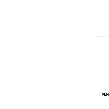
PM4
štít
U