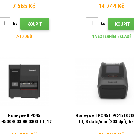
white
Ethernet
7 565 Kč
14 744 Kč
ks
ks
KOUPIT
KOUPIT
7-10 DNŮ
NA EXTERNÍM SKLADĚ
Honeywell PD45
Honeywell PC45T PC45T020
D4500B0030000300 TT, 12
TT, 8 dots/mm (203 dpi), ti
mm (300 dpi), tiskárna štítků,
štítků, disp., RTC, USB, USB
I, ZSim II, IPL, DPL, USB, USB
BT, Ethernet, Wi-Fi