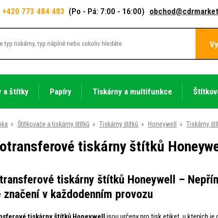
+420 773 484 483
(Po - Pá: 7:00 - 16:00)
obchod@cdrmarket
Vy
 a štítky
Papíry
Tiskárny a multifunkce
Štítkov
nka
»
Štítkovače a tiskárny štítků
»
Tiskárny štítků
»
Honeywell
»
Tiskárny ští
otransferové tiskárny štítků Honeywe
ransferové tiskárny štítků Honeywell – Nepří
 značení v každodenním provozu
sferové tiskárny štítků Honeywell
jsou určeny pro tisk etiket, u kterých je