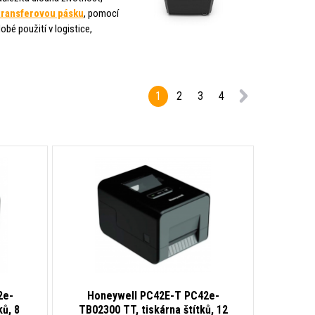
ransferovou pásku
, pomocí
bé použití v logistice,
1
2
3
4
2e-
Honeywell PC42E-T PC42e-
ků, 8
TB02300 TT, tiskárna štítků, 12