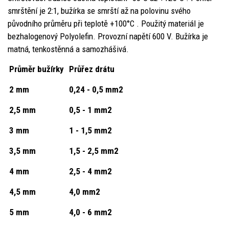
smrštění je 2:1, bužírka se smrští až na polovinu svého
původního průměru při teplotě +100°C . Použitý materiál je
bezhalogenový Polyolefin. Provozní napětí 600 V. Bužírka je
matná, tenkostěnná a samozhášivá.
Průměr bužírky
Průřez drátu
2 mm
0,24 - 0,5 mm2
2,5 mm
0,5 - 1 mm2
3 mm
1 - 1,5 mm2
3,5 mm
1,5 - 2,5 mm2
4 mm
2,5 - 4 mm2
4,5 mm
4,0 mm2
5 mm
4,0 - 6 mm2