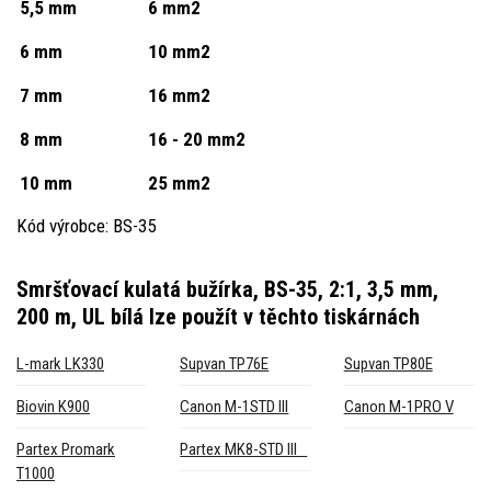
5,5 mm
6 mm2
6 mm
10 mm2
7 mm
16 mm2
8 mm
16 - 20 mm2
10 mm
25 mm2
Kód výrobce: BS-35
Smršťovací kulatá bužírka, BS-35, 2:1, 3,5 mm,
200 m, UL bílá
lze použít v těchto tiskárnách
L-mark LK330
Supvan TP76E
Supvan TP80E
Biovin K900
Canon M-1STD III
Canon M-1PRO V
Partex Promark
Partex MK8-STD III
T1000