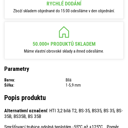
RYCHLÉ DODÁNÍ
Zboží skladem objednané do 15:00 odesíláme v den objednání.
50.000+ PRODUKTŮ SKLADEM
Máme vlastní obrovské sklady a ihned odesíláme.
Parametry
Barva:
Bílá
Šířka:
1-5,9 mm
Popis produktu
Alternativní označení
: HTI 3,2 bílá T2, BS-35, BS35, BS 35, BS-
35B, BS35B, BS 35B
Smršťovací trubice odolná teplotám -55°C až +125°C . Poměr