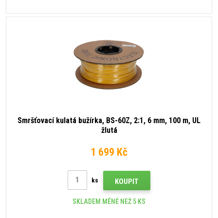
Smršťovací kulatá bužírka, BS-60Z, 2:1, 6 mm, 100 m, UL
žlutá
1 699 Kč
ks
KOUPIT
SKLADEM MÉNĚ NEŽ 5 KS