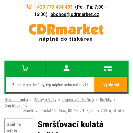
+420 773 484 483
(Po - Pá: 7:00 -
16:00)
obchod@cdrmarket.cz
Vyhledat
Hlavní stránka
»
Pásky a štítky
»
Popisování bužírek
»
Bužírky
»
Smršťovací
»
Smršťovací kulatá bužírka, BS-35, 2:1, 3,5 mm, 200 m, UL bílá
Smršťovací kulatá
zpět na
výpis