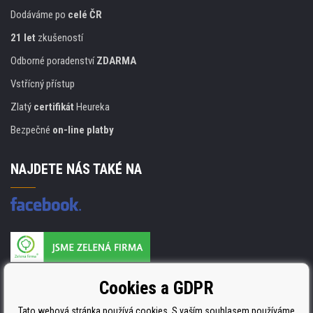
Dodáváme po
celé ČR
21 let
zkušeností
Odborné poradenství
ZDARMA
Vstřícný přístup
Zlatý
certifikát
Heureka
Bezpečné
on-line platby
NAJDETE NÁS TAKÉ NA
Výrobce náplní je držitelem certifikátu
Cookies a GDPR
ISO 9001. ISO 14001 a STMC.
Tato webová stránka používá cookies. S vaším souhlasem používáme