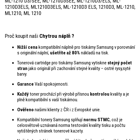
ML-1210 D3/SEE, ML-1210D3SEE, ML-1210D3/ELS, ML-
1210D3ELS, ML1210D3ELS, ML-1210D3 ELS, 1210D3, ML-1210,
ML1210, ML 1210
Proč koupit naši
Chytrou náplň ?
Nižší cena
kompatibilní náplně pro tiskárny Samsung v porovnání
s originální náplní,
ušetříte až 80%
nákladů na tisk.
Tonerová cartridge pro tiskárny Samsung vytiskne
stejný počet
stran
jako originál při zachování stejné kvality – ostré rysy,syté
barvy.
Garance
Vaší spokojenosti.
Každý
toner prochází při výrobě přísnou
kontrolou
kvality a je
plně kompatibilní s vaší tiskárnou.
Ověřeno
našimi klienty z ČR i z Evropské unie.
Kompatibilní tonery Samsung splňují
normu STMC
, což je
celosvětově uznávaná norma testování kvality tisku a počtu
vytištěných stránek tonerové kazety.