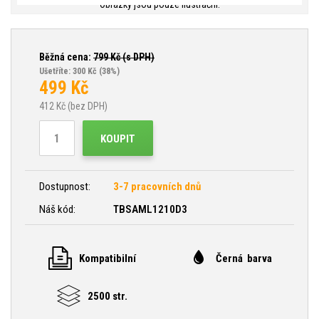
Obrázky jsou pouze ilustrační.
Běžná cena:
799
Kč (s DPH)
Ušetříte: 300 Kč
(38%)
499
Kč
412
Kč (bez DPH)
KOUPIT
Dostupnost:
3-7 pracovních dnů
Náš kód:
TBSAML1210D3
Kompatibilní
Černá barva
2500 str.