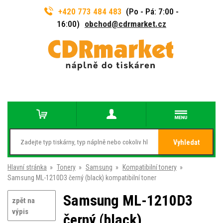
+420 773 484 483
(Po - Pá: 7:00 -
16:00)
obchod@cdrmarket.cz
Vyhledat
Hlavní stránka
»
Tonery
»
Samsung
»
Kompatibilní tonery
»
Samsung ML-1210D3 černý (black) kompatibilní toner
Samsung ML-1210D3
zpět na
výpis
černý (black)