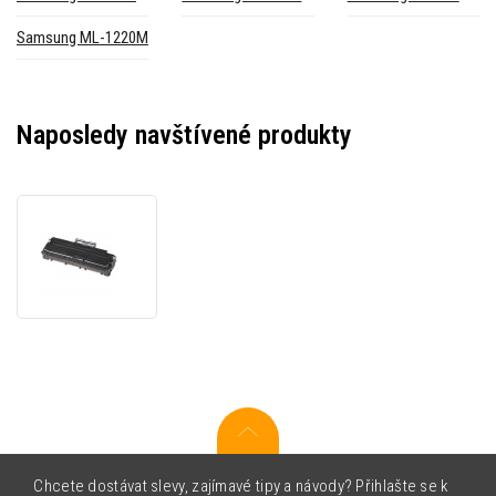
Samsung ML-1220M
Naposledy navštívené produkty
Samsung
ML-
1210D3
černý
(black)
kompatibilní
toner
Chcete dostávat slevy, zajímavé tipy a návody? Přihlašte se k