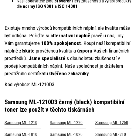
Naši dodavatelé jsou
prověřeni
léty zkušeností a vyrábí produkty
dle
normy ISO 9001 a ISO 14001
.
Existuje mnoho výrobců kompatibilních náplní, ale kvalita může
být odlišná. Pořiďte si
alternativní nápln
ě
právě u nás, my
Vám garantujeme
100% spokojenost
. Koupí naší kompatibilní
náplně
získáte
prověřenou kvalitu a
úsporu
Vašich finančních
prostředků.
Jsme specialisté
s dlouholetou zkušeností v
prodeji kompatibilních náplní. Naše společnost je držitelem
prestižního certifikátu
Ověřeno zákazníky
.
Kód výrobce: ML-1210D3
Samsung ML-1210D3 černý (black) kompatibilní
toner
lze použít v těchto tiskárnách
Samsung ML-1210
Samsung ML-1220
Samsung ML-1250
Samsung ML-1010
Samsung ML-1020
Samsung ML-210