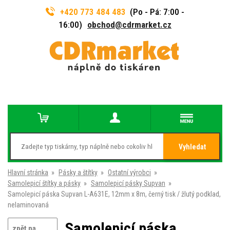
+420 773 484 483
(Po - Pá: 7:00 -
16:00)
obchod@cdrmarket.cz
Vyhledat
Hlavní stránka
»
Pásky a štítky
»
Ostatní výrobci
»
Samolepicí štítky a pásky
»
Samolepicí pásky Supvan
»
Samolepicí páska Supvan L-A631E, 12mm x 8m, černý tisk / žlutý podklad,
nelaminovaná
Samolepicí páska
zpět na