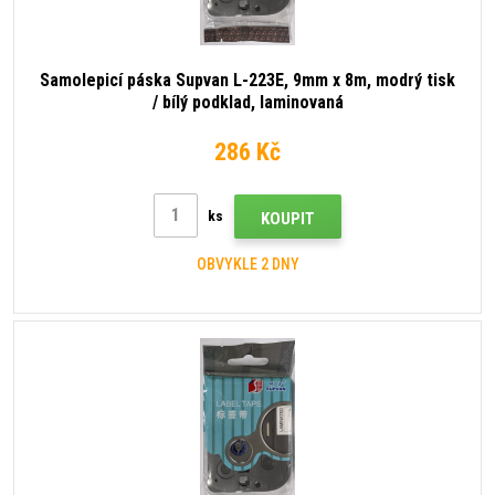
Samolepicí páska Supvan L-223E, 9mm x 8m, modrý tisk
/ bílý podklad, laminovaná
286 Kč
ks
KOUPIT
OBVYKLE 2 DNY