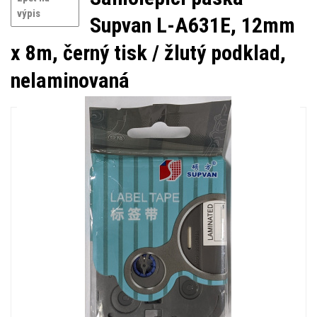
výpis
Supvan L-A631E, 12mm
x 8m, černý tisk / žlutý podklad,
nelaminovaná