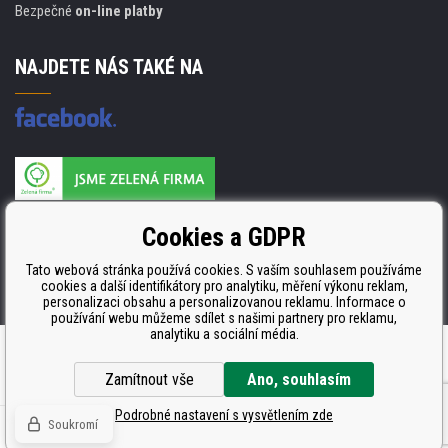
Bezpečné
on-line platby
NAJDETE NÁS TAKÉ NA
Výrobce náplní je držitelem certifikátu
Cookies a GDPR
ISO 9001. ISO 14001 a STMC.
Tato webová stránka používá cookies. S vaším souhlasem používáme
cookies a další identifikátory pro analytiku, měření výkonu reklam,
personalizaci obsahu a personalizovanou reklamu. Informace o
používání webu můžeme sdílet s našimi partnery pro reklamu,
analytiku a sociální média.
Tvorbu webové stránky
zajistil
BINARGON.cz
Zamítnout vše
Ano, souhlasím
Podrobné nastavení s vysvětlením zde
Soukromí
© Všechna práva vyhrazena CDRmarket.cz -
tonery a cartridge