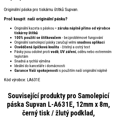
Originální páska pro tiskárnu štítků Supvan.
Proč koupit naši originální pásku?
Originální kazeta s páskou =
záruka náplně přímo od výrobce
tiskárny štítků
100% použití se štítkovačem
- bezproblémové fungování
Originální samolepicí pásky zaručují velmi
snadnou aplikaci
Osvědčená špičková kvalita
- čitelný a ostrý text
Pásky jsou odolné proti
vodě
,
UV záření
, oděru nebo extremním
teplotám
Snadná a rychlá výměna
Ideální do kanceláře i domácnosti
Garance Vaší spokojenosti
s použitím naší originální náplně
Kód výrobce: LA631E
Související produkty pro
Samolepicí
páska Supvan L-A631E, 12mm x 8m,
černý tisk / žlutý podklad,