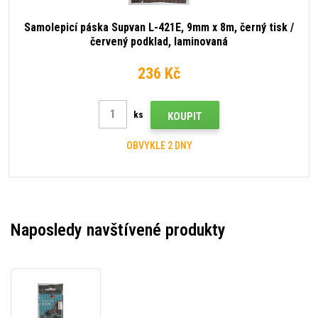
Samolepicí páska Supvan L-421E, 9mm x 8m, černý tisk /
červený podklad, laminovaná
236 Kč
ks
KOUPIT
OBVYKLE 2 DNY
Naposledy navštívené produkty
Samolepicí
páska