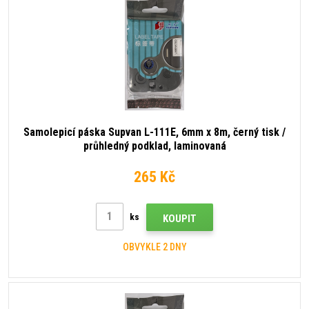
Samolepicí páska Supvan L-111E, 6mm x 8m, černý tisk /
průhledný podklad, laminovaná
265 Kč
ks
KOUPIT
OBVYKLE 2 DNY