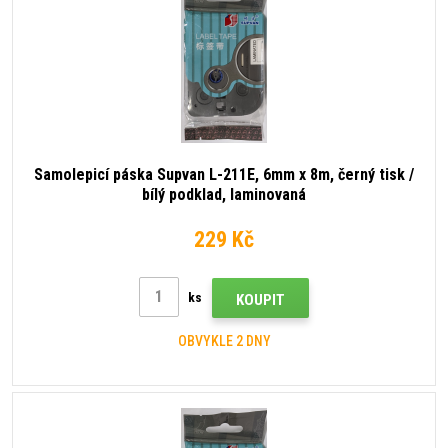
Samolepicí páska Supvan L-211E, 6mm x 8m, černý tisk /
bílý podklad, laminovaná
229 Kč
ks
KOUPIT
OBVYKLE 2 DNY