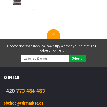
Supvan
L-
A631E,
12mm
x
8m,
černý
tisk
/
žlutý
Chcete dostávat slevy, zajímavé tipy a návody? Přihlašte se k
podklad,
odběru novinek.
nelaminovaná
Odeslat
KONTAKT
+420
773 484 483
obchod@cdrmarket.cz