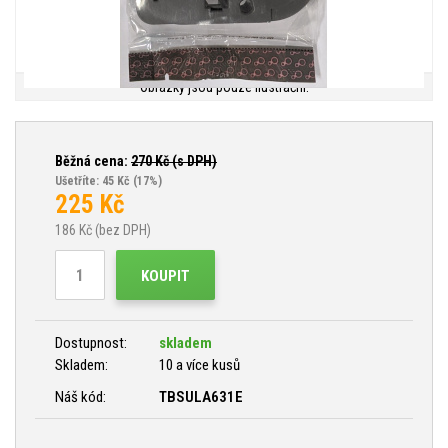
Obrázky jsou pouze ilustrační.
Běžná cena:
270
Kč (s DPH)
Ušetříte: 45 Kč
(17%)
225
Kč
186
Kč (bez DPH)
KOUPIT
Dostupnost:
skladem
Skladem:
10 a více kusů
Náš kód:
TBSULA631E