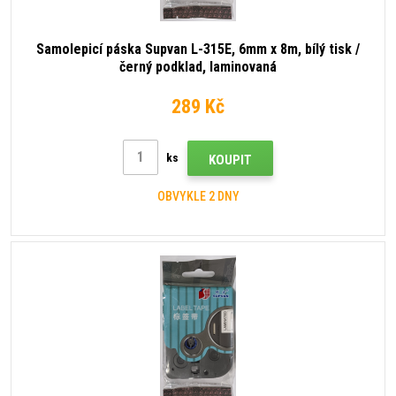
Samolepicí páska Supvan L-315E, 6mm x 8m, bílý tisk /
černý podklad, laminovaná
289 Kč
ks
KOUPIT
OBVYKLE 2 DNY