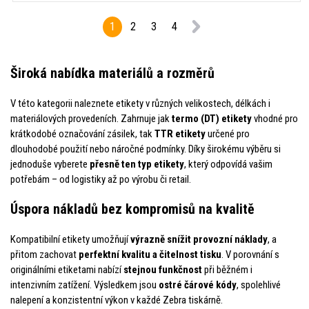
1
2
3
4
Široká nabídka materiálů a rozměrů
V této kategorii naleznete etikety v různých velikostech, délkách i
materiálových provedeních. Zahrnuje jak
termo (DT) etikety
vhodné pro
krátkodobé označování zásilek, tak
TTR etikety
určené pro
dlouhodobé použití nebo náročné podmínky. Díky širokému výběru si
jednoduše vyberete
přesně ten typ etikety
, který odpovídá vašim
potřebám – od logistiky až po výrobu či retail.
Úspora nákladů bez kompromisů na kvalitě
Kompatibilní etikety umožňují
výrazně snížit provozní náklady
, a
přitom zachovat
perfektní kvalitu a čitelnost tisku
. V porovnání s
originálními etiketami nabízí
stejnou funkčnost
při běžném i
intenzivním zatížení. Výsledkem jsou
ostré čárové kódy
, spolehlivé
nalepení a konzistentní výkon v každé Zebra tiskárně.