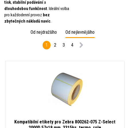
tisk
,
stabilní podávání
a
dlouhodobou funkčnost
. Ideální volba
pro každodenní provoz
bez
zbytečných nákladů navíc
.
Od nejdražšího
Od nejlevnějšího
1
2
3
4
Kompatibilní etikety pro Zebra 800262-075 Z-Select
2000D 57x19 mm, 3315ks, termo, role