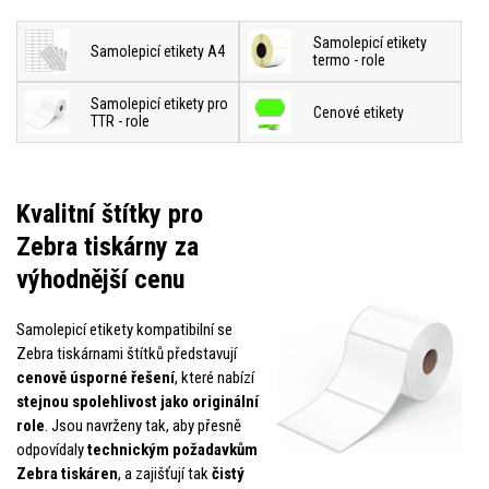
Samolepicí etikety
Samolepicí etikety A4
termo - role
Samolepicí etikety pro
Cenové etikety
TTR - role
Kvalitní štítky pro
Zebra tiskárny za
výhodnější cenu
Samolepicí etikety kompatibilní se
Zebra tiskárnami štítků představují
cenově úsporné řešení
, které nabízí
stejnou spolehlivost jako originální
role
. Jsou navrženy tak, aby přesně
odpovídaly
technickým požadavkům
Zebra tiskáren
, a zajišťují tak
čistý