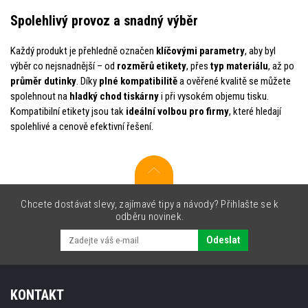
Spolehlivý provoz a snadný výběr
Každý produkt je přehledně označen
klíčovými parametry
, aby byl
výběr co nejsnadnější – od
rozměrů etikety
, přes
typ materiálu
, až po
průměr dutinky
. Díky
plné kompatibilitě
a ověřené kvalitě se můžete
spolehnout na
hladký chod tiskárny
i při vysokém objemu tisku.
Kompatibilní etikety jsou tak
ideální volbou pro firmy
, které hledají
spolehlivé a cenově efektivní řešení.
Chcete dostávat slevy, zajímavé tipy a návody? Přihlašte se k
odběru novinek.
Odeslat
KONTAKT