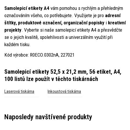
Samolepicí etikety A4
vám pomohou s rychlým a přehledným
označováním všeho, co potřebujete. Využijete je pro
adresní
štítky, produktové označení, organizační popisky
i
kreativní
projekty
. Vyberte si naše samolepicí etikety A4 a přesvědčte
se o jejich kvalitě, spolehlivosti a univerzálním využití při
každém tisku.
Kód výrobce: R0ECO.0302nA, 227021
Samolepicí etikety 52,5 x 21,2 mm, 56 etiket, A4,
100 listů
lze použít v těchto tiskárnách
Laserová tiskárna
Inkoustová tiskárna
Naposledy navštívené produkty