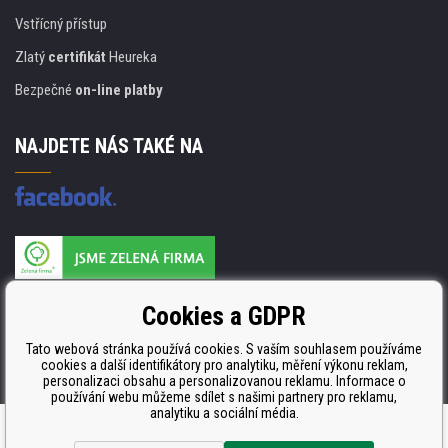
Vstřícný přístup
Zlatý
certifikát
Heureka
Bezpečné
on-line platby
NAJDETE NÁS TAKÉ NA
Výrobce náplní je držitelem certifikátu
Cookies a GDPR
ISO 9001. ISO 14001 a STMC.
Tato webová stránka používá cookies. S vaším souhlasem používáme
cookies a další identifikátory pro analytiku, měření výkonu reklam,
personalizaci obsahu a personalizovanou reklamu. Informace o
používání webu můžeme sdílet s našimi partnery pro reklamu,
analytiku a sociální média.
Tvorba a pronájem eshopů
BINARGON.cz