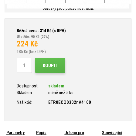
Obrázky jsou pouze ilustrační.
Běžná cena:
314
Kč (s DPH)
Ušetříte: 90 Kč
(29%)
224
Kč
185
Kč (bez DPH)
KOUPIT
Dostupnost:
skladem
Skladem:
méně než 5 ks
Náš kód:
ETR0ECO0302nA4100
Parametry
Popis
Určeno pro
Související