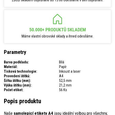
Zboží skladem objednané do 15:00 odesíláme v den objednání.
50.000+ PRODUKTŮ SKLADEM
Máme vlastní obrovské sklady a ihned odesíláme.
Parametry
Barva podkladu:
Bílá
Materiál:
Papír
Tisková technologie:
Inkoust a laser
Provedení štítků:
A4
Šířka štítku (mm):
52,5 mm
Výška štítku (mm):
21,2 mm
Počet etiket:
56 Ks
Popis produktu
Naše
samolepicí etikety A4
jsou ideální volbou pro všechny,