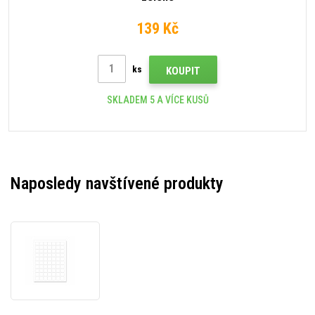
139 Kč
ks
KOUPIT
SKLADEM 5 A VÍCE KUSŮ
Naposledy navštívené produkty
Samolepicí
etikety
25
x
25