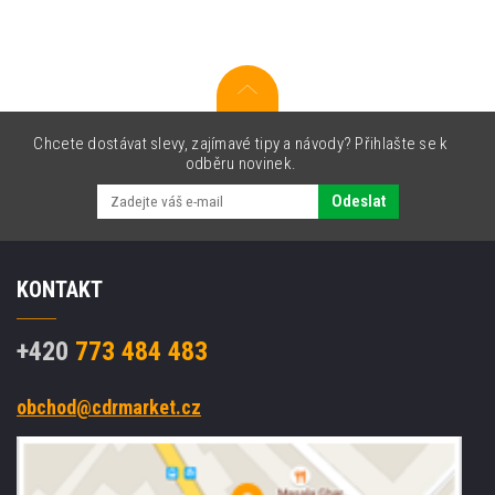
mm,
70
etiket,
A4,
100
listů
Chcete dostávat slevy, zajímavé tipy a návody? Přihlašte se k
odběru novinek.
Odeslat
KONTAKT
+420
773 484 483
obchod@cdrmarket.cz