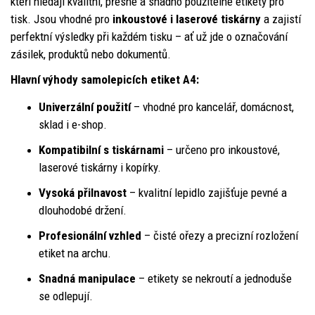
kteří hledají kvalitní, přesné a snadno použitelné etikety pro
tisk. Jsou vhodné pro
inkoustové i laserové tiskárny
a zajistí
perfektní výsledky při každém tisku – ať už jde o označování
zásilek, produktů nebo dokumentů.
Hlavní výhody samolepicích etiket A4:
Univerzální použití
– vhodné pro kancelář, domácnost,
sklad i e-shop.
Kompatibilní s tiskárnami
– určeno pro inkoustové,
laserové tiskárny i kopírky.
Vysoká přilnavost
– kvalitní lepidlo zajišťuje pevné a
dlouhodobé držení.
Profesionální vzhled
– čisté ořezy a precizní rozložení
etiket na archu.
Snadná manipulace
– etikety se nekroutí a jednoduše
se odlepují.