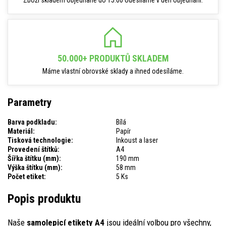
Zboží skladem objednané do 15:00 odesíláme v den objednání.
50.000+ PRODUKTŮ SKLADEM
Máme vlastní obrovské sklady a ihned odesíláme.
Parametry
Barva podkladu:
Bílá
Materiál:
Papír
Tisková technologie:
Inkoust a laser
Provedení štítků:
A4
Šířka štítku (mm):
190 mm
Výška štítku (mm):
58 mm
Počet etiket:
5 Ks
Popis produktu
Naše
samolepicí etikety A4
jsou ideální volbou pro všechny,