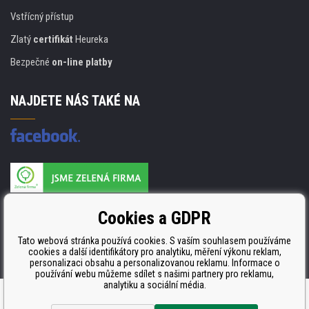
Vstřícný přístup
Zlatý
certifikát
Heureka
Bezpečné
on-line platby
NAJDETE NÁS TAKÉ NA
Výrobce náplní je držitelem certifikátu
Cookies a GDPR
ISO 9001. ISO 14001 a STMC.
Tato webová stránka používá cookies. S vaším souhlasem používáme
cookies a další identifikátory pro analytiku, měření výkonu reklam,
personalizaci obsahu a personalizovanou reklamu. Informace o
používání webu můžeme sdílet s našimi partnery pro reklamu,
analytiku a sociální média.
Internetové obchody
a
www stránky
:
BINARGON.cz