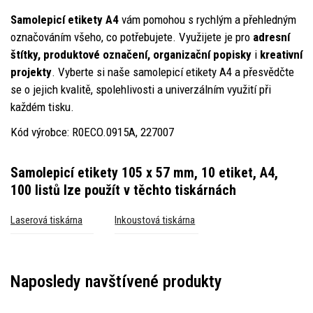
Samolepicí etikety A4
vám pomohou s rychlým a přehledným
označováním všeho, co potřebujete. Využijete je pro
adresní
štítky, produktové označení, organizační popisky
i
kreativní
projekty
. Vyberte si naše samolepicí etikety A4 a přesvědčte
se o jejich kvalitě, spolehlivosti a univerzálním využití při
každém tisku.
Kód výrobce: R0ECO.0915A, 227007
Samolepicí etikety 105 x 57 mm, 10 etiket, A4,
100 listů
lze použít v těchto tiskárnách
Laserová tiskárna
Inkoustová tiskárna
Naposledy navštívené produkty