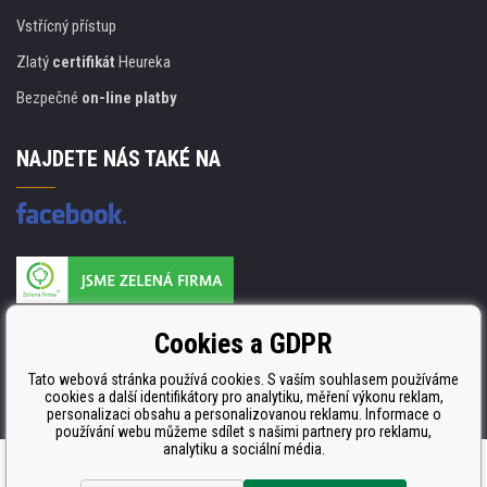
Vstřícný přístup
Zlatý
certifikát
Heureka
Bezpečné
on-line platby
NAJDETE NÁS TAKÉ NA
Výrobce náplní je držitelem certifikátu
Cookies a GDPR
ISO 9001. ISO 14001 a STMC.
Tato webová stránka používá cookies. S vaším souhlasem používáme
cookies a další identifikátory pro analytiku, měření výkonu reklam,
personalizaci obsahu a personalizovanou reklamu. Informace o
používání webu můžeme sdílet s našimi partnery pro reklamu,
analytiku a sociální média.
Tvorba a pronájem eshopů
BINARGON.cz