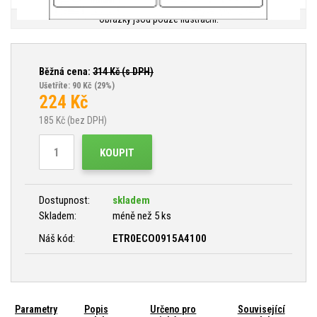
Obrázky jsou pouze ilustrační.
Běžná cena:
314
Kč (s DPH)
Ušetříte: 90 Kč
(29%)
224
Kč
185
Kč (bez DPH)
KOUPIT
Dostupnost:
skladem
Skladem:
méně než 5 ks
Náš kód:
ETR0ECO0915A4100
Parametry
Popis
Určeno pro
Související