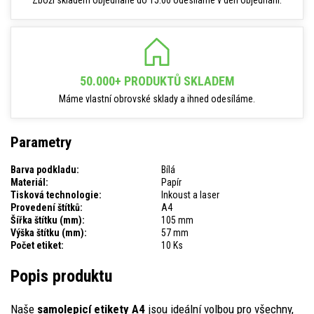
Zboží skladem objednané do 15:00 odesíláme v den objednání.
50.000+ PRODUKTŮ SKLADEM
Máme vlastní obrovské sklady a ihned odesíláme.
Parametry
Barva podkladu:
Bílá
Materiál:
Papír
Tisková technologie:
Inkoust a laser
Provedení štítků:
A4
Šířka štítku (mm):
105 mm
Výška štítku (mm):
57 mm
Počet etiket:
10 Ks
Popis produktu
Naše
samolepicí etikety A4
jsou ideální volbou pro všechny,