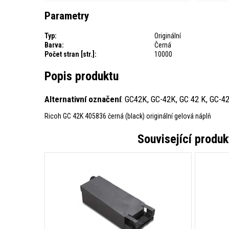
Parametry
Typ:
Originální
Barva:
Černá
Počet stran [str.]:
10000
Popis produktu
Alternativní označení
: GC42K, GC-42K, GC 42 K, GC-4
Ricoh GC 42K 405836 černá (black) originální gelová náplň
Související produ