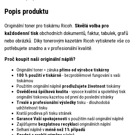
Popis produktu
Originální toner pro tiskárnu Ricoh.
Skvělá volba pro
každodenní tisk
obchodních dokumentů, faktur, tabulek, grafů
nebo obrázků. Díky tonerovým kazetám Ricoh vytisknete vše co
potřebujete snadno a v profesionální kvalitě.
Proč koupit naši originální náplň?
Originální toner = záruka
přímo od výrobce tiskárny
100 % použití v tiskárně
- bezproblémové fungování s vaši
tiskárnou
Použitím originální náplně
prodlužujete životnost
tiskárny
Osvědčená špičková kvalita
- vysoce kvalitní a spolehlivý tisk
originální tiskovou kazetou od první do poslední stránky
Trvalé a profesionální výsledky
tisku - dlouhodobá
udržitelnost tisku
Kratší prodleva při tisku stránek
Garance Vaší spokojenosti
s použitím naší originální náplně
Zajišťujeme
bezplatnou recyklaci
originálních náplní
Selhaní náplně v
méně než 1% případů
Snadná a rychlá výměna
náplně