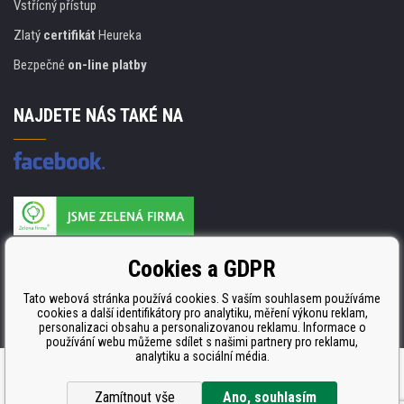
Vstřícný přístup
Zlatý
certifikát
Heureka
Bezpečné
on-line platby
NAJDETE NÁS TAKÉ NA
Výrobce náplní je držitelem certifikátu
Cookies a GDPR
ISO 9001. ISO 14001 a STMC.
Tato webová stránka používá cookies. S vaším souhlasem používáme
cookies a další identifikátory pro analytiku, měření výkonu reklam,
personalizaci obsahu a personalizovanou reklamu. Informace o
používání webu můžeme sdílet s našimi partnery pro reklamu,
analytiku a sociální média.
Tvorbu webové stránky
zajistil
BINARGON.cz
Zamítnout vše
Ano, souhlasím