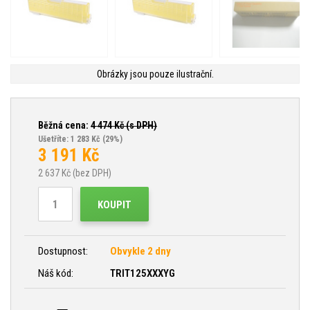
Obrázky jsou pouze ilustrační.
Běžná cena:
4 474
Kč (s DPH)
Ušetříte: 1 283 Kč
(29%)
3 191
Kč
2 637
Kč (bez DPH)
KOUPIT
Dostupnost:
Obvykle 2 dny
Náš kód:
TRIT125XXXYG