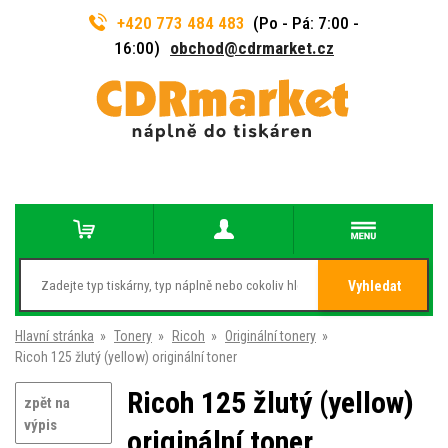
+420 773 484 483
(Po - Pá: 7:00 -
16:00)
obchod@cdrmarket.cz
Vyhledat
Hlavní stránka
»
Tonery
»
Ricoh
»
Originální tonery
»
Ricoh 125 žlutý (yellow) originální toner
Ricoh 125 žlutý (yellow)
zpět na
výpis
originální toner