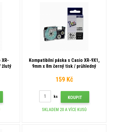
o XR-
Kompatibilní páska s Casio XR-9X1,
 žlutý
9mm x 8m černý tisk / průhledný
podklad
159 Kč
ks
KOUPIT
Ů
SKLADEM 20 A VÍCE KUSŮ