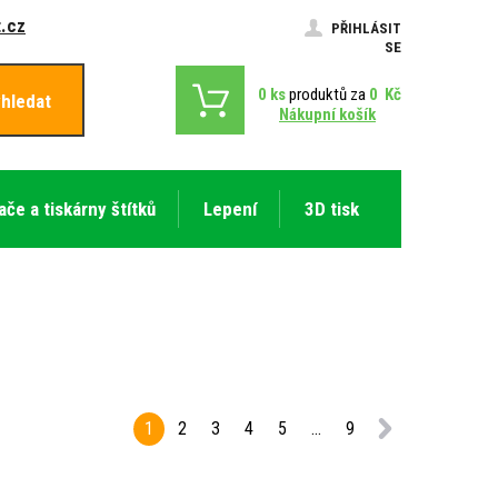
.cz
PŘIHLÁSIT
SE
0
ks
produktů za
0
Kč
hledat
Nákupní košík
ače a tiskárny štítků
Lepení
3D tisk
1
2
3
4
5
...
9