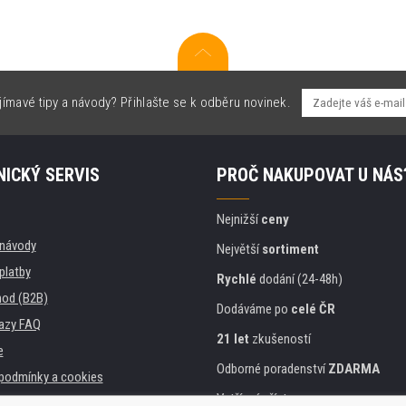
jímavé tipy a návody? Přihlašte se k odběru novinek.
ICKÝ SERVIS
PROČ NAKUPOVAT U NÁS
Nejnižší
ceny
, návody
Největší
sortiment
platby
Rychlé
dodání (24-48h)
od (B2B)
Dodáváme po
celé ČR
azy FAQ
21 let
zkušeností
e
Odborné poradenství
ZDARMA
podmínky a cookies
Vstřícný přístup