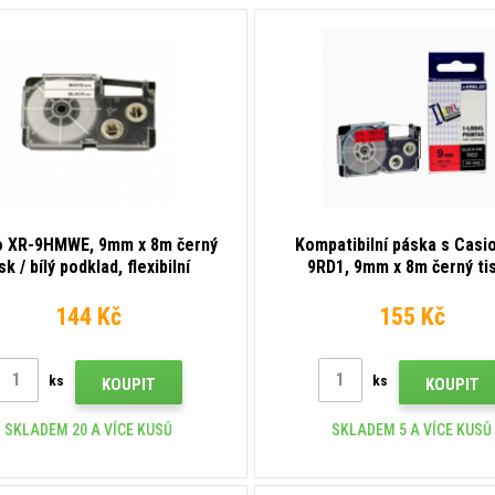
o XR-9HMWE, 9mm x 8m černý
Kompatibilní páska s Casi
isk / bílý podklad, flexibilní
9RD1, 9mm x 8m černý tis
kompatibilní páska
červený podklad
144 Kč
155 Kč
ks
ks
KOUPIT
KOUPIT
SKLADEM 20 A VÍCE KUSŮ
SKLADEM 5 A VÍCE KUSŮ