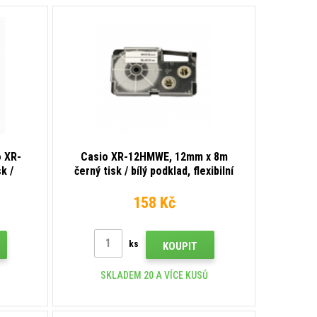
o XR-
Casio XR-12HMWE, 12mm x 8m
k /
černý tisk / bílý podklad, flexibilní
kompatibilní páska
158 Kč
ks
KOUPIT
SKLADEM 20 A VÍCE KUSŮ