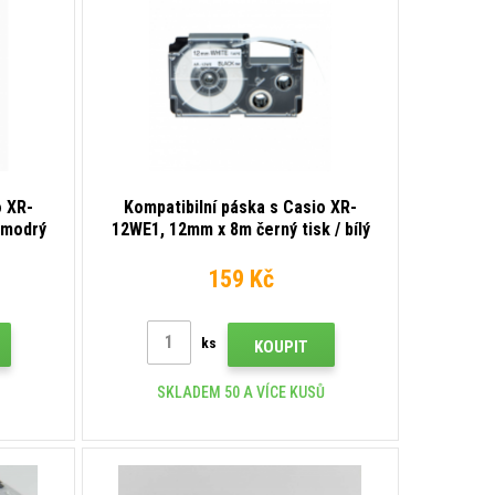
o XR-
Kompatibilní páska s Casio XR-
 modrý
12WE1, 12mm x 8m černý tisk / bílý
podklad
159 Kč
ks
KOUPIT
SKLADEM 50 A VÍCE KUSŮ