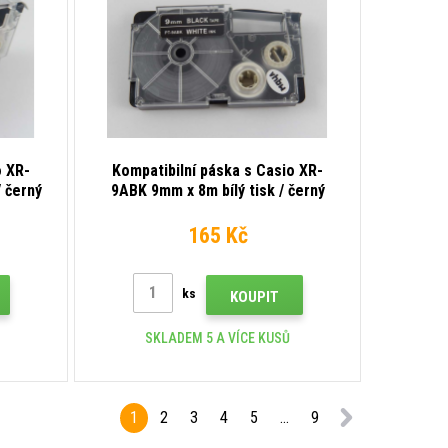
o XR-
Kompatibilní páska s Casio XR-
/ černý
9ABK 9mm x 8m bílý tisk / černý
podklad
165 Kč
ks
KOUPIT
SKLADEM 5 A VÍCE KUSŮ
1
2
3
4
5
...
9