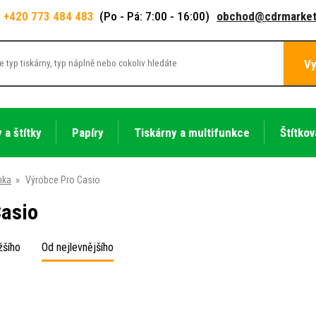
+420 773 484 483
(Po - Pá: 7:00 - 16:00)
obchod@cdrmarket
Vy
 a štítky
Papíry
Tiskárny a multifunkce
Štítkov
nka
»
Výrobce Pro Casio
Casio
žšího
Od nejlevnějšího