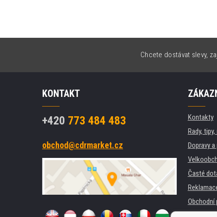
Chcete dostávat slevy, za
KONTAKT
ZÁKAZN
Kontakty
+420
773 484 483
Rady, tipy
obchod@cdrmarket.cz
Dopravy a 
Velkoobch
Časté dot
Reklamac
Obchodní 
GDPR