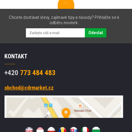
Chcete dostávat slevy, zajímavé tipy a návody? Přihlašte se k
odběru novinek.
Odeslat
KONTAKT
+420
773 484 483
obchod@cdrmarket.cz