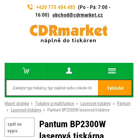
+420 773 484 483
(Po - Pá: 7:00 -
16:00)
obchod@cdrmarket.cz
Vyhledat
Hlavní stránka
»
Tiskárny a multifunkce
»
Laserové tiskárny
»
Pantum
»
Laserové tiskárny
»
Pantum BP2300W laserová tiskárna
Pantum BP2300W
zpět na
výpis
laserová tiskárna