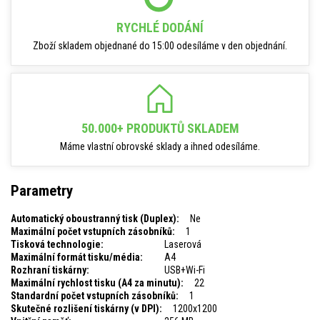
RYCHLÉ DODÁNÍ
Zboží skladem objednané do 15:00 odesíláme v den objednání.
50.000+ PRODUKTŮ SKLADEM
Máme vlastní obrovské sklady a ihned odesíláme.
Parametry
Automatický oboustranný tisk (Duplex):
Ne
Maximální počet vstupních zásobníků:
1
Tisková technologie:
Laserová
Maximální formát tisku/média:
A4
Rozhraní tiskárny:
USB+Wi-Fi
Maximální rychlost tisku (A4 za minutu):
22
Standardní počet vstupních zásobníků:
1
Skutečné rozlišení tiskárny (v DPI):
1200x1200