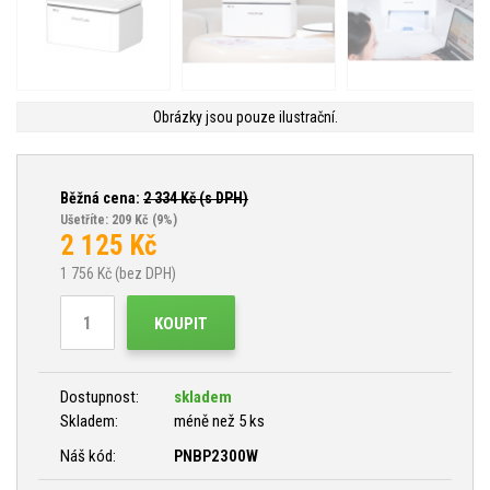
Obrázky jsou pouze ilustrační.
Běžná cena:
2 334
Kč (s DPH)
Ušetříte: 209 Kč
(9%)
2 125
Kč
1 756
Kč (bez DPH)
KOUPIT
Dostupnost:
skladem
Skladem:
méně než 5 ks
Náš kód:
PNBP2300W