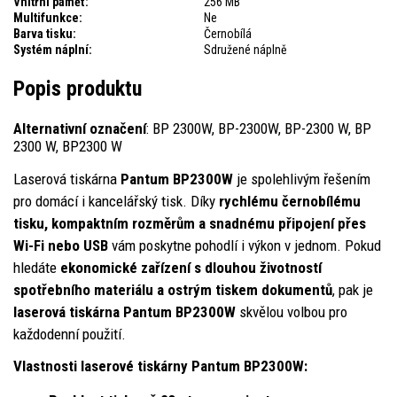
Vnitřní paměť:
256 MB
Multifunkce:
Ne
Barva tisku:
Černobílá
Systém náplní:
Sdružené náplně
Popis produktu
Alternativní označení
: BP 2300W, BP-2300W, BP-2300 W, BP
2300 W, BP2300 W
Laserová tiskárna
Pantum BP2300W
je spolehlivým řešením
pro domácí i kancelářský tisk. Díky
rychlému černobílému
tisku, kompaktním rozměrům a snadnému připojení přes
Wi-Fi nebo USB
vám poskytne pohodlí i výkon v jednom. Pokud
hledáte
ekonomické zařízení s dlouhou životností
spotřebního materiálu a ostrým tiskem dokumentů
, pak je
laserová tiskárna Pantum BP2300W
skvělou volbou pro
každodenní použití.
Vlastnosti laserové tiskárny Pantum BP2300W: