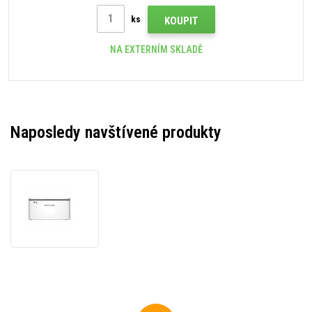
ks
KOUPIT
NA EXTERNÍM SKLADĚ
Naposledy navštívené produkty
Pantum
BP2300W
laserová
tiskárna