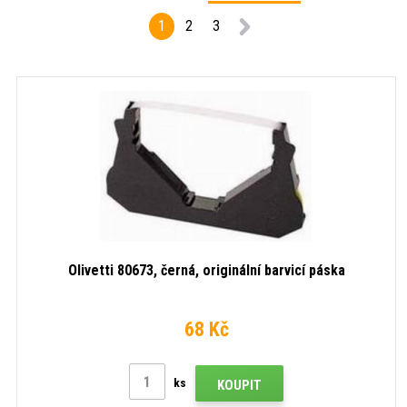
1
2
3
Olivetti 80673, černá, originální barvicí páska
68 Kč
ks
KOUPIT