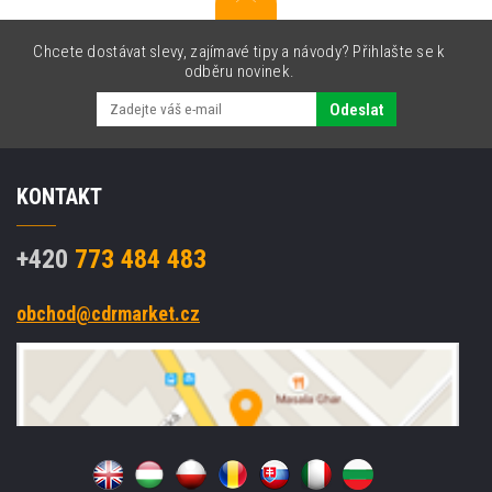
Chcete dostávat slevy, zajímavé tipy a návody? Přihlašte se k
odběru novinek.
Odeslat
KONTAKT
+420
773 484 483
obchod@cdrmarket.cz