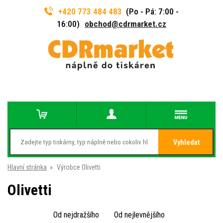
+420 773 484 483
(Po - Pá: 7:00 -
16:00)
obchod@cdrmarket.cz
Vyhledat
Hlavní stránka
»
Výrobce Olivetti
Olivetti
Od nejdražšího
Od nejlevnějšího