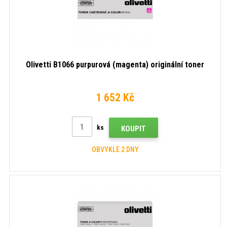
Olivetti B1066 purpurová (magenta) originální toner
1 652 Kč
ks
KOUPIT
OBVYKLE 2 DNY