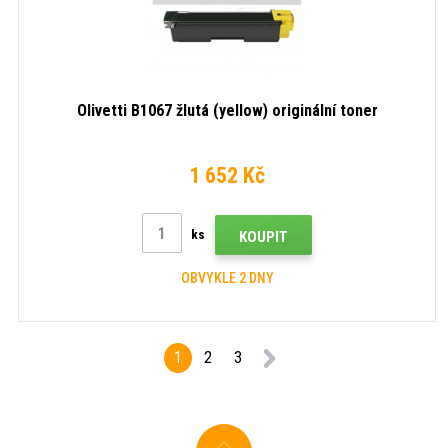
Olivetti B1067 žlutá (yellow) originální toner
1 652 Kč
ks
KOUPIT
OBVYKLE 2 DNY
1
2
3