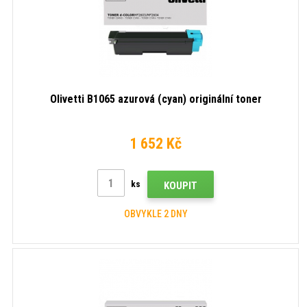
Olivetti B1065 azurová (cyan) originální toner
1 652 Kč
ks
KOUPIT
OBVYKLE 2 DNY