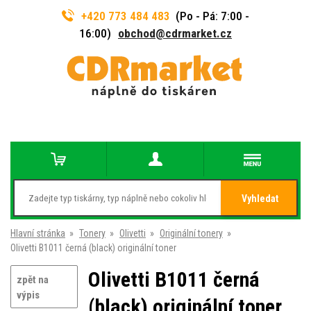
+420 773 484 483
(Po - Pá: 7:00 -
16:00)
obchod@cdrmarket.cz
Vyhledat
Hlavní stránka
»
Tonery
»
Olivetti
»
Originální tonery
»
Olivetti B1011 černá (black) originální toner
Olivetti B1011 černá
zpět na
výpis
(black) originální toner