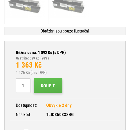
Obrázky jsou pouze ilustrační.
Běžná cena:
1 892
Kč (s DPH)
Ušetříte: 529 Kč
(28%)
1 363
Kč
1 126
Kč (bez DPH)
KOUPIT
Dostupnost:
Obvykle 2 dny
Náš kód:
TLID3503XXBG