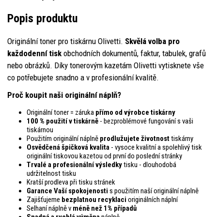
Popis produktu
Originální toner pro tiskárnu Olivetti.
Skvělá volba pro
každodenní tisk
obchodních dokumentů, faktur, tabulek, grafů
nebo obrázků. Díky tonerovým kazetám Olivetti vytisknete vše
co potřebujete snadno a v profesionální kvalitě.
Proč koupit naši originální náplň?
Originální toner = záruka
přímo od výrobce tiskárny
100 % použití v tiskárně
- bezproblémové fungování s vaši
tiskárnou
Použitím originální náplně
prodlužujete životnost
tiskárny
Osvědčená špičková kvalita
- vysoce kvalitní a spolehlivý tisk
originální tiskovou kazetou od první do poslední stránky
Trvalé a profesionální výsledky
tisku - dlouhodobá
udržitelnost tisku
Kratší prodleva při tisku stránek
Garance Vaší spokojenosti
s použitím naší originální náplně
Zajišťujeme
bezplatnou recyklaci
originálních náplní
Selhaní náplně v
méně než 1% případů
Snadná a rychlá výměna
náplně