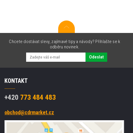
toner
Chcete dostávat slevy, zajímavé tipy a návody? Přihlašte se k
odběru novinek.
Odeslat
KONTAKT
+420
773 484 483
obchod@cdrmarket.cz