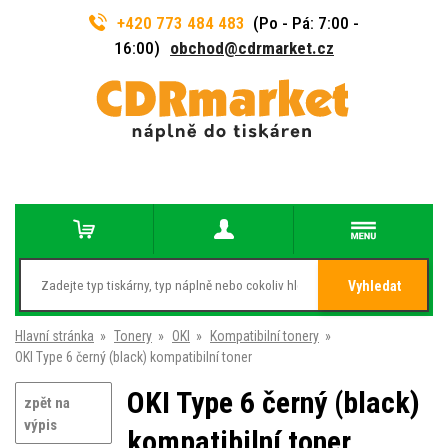
+420 773 484 483
(Po - Pá: 7:00 -
16:00)
obchod@cdrmarket.cz
Vyhledat
Hlavní stránka
»
Tonery
»
OKI
»
Kompatibilní tonery
»
OKI Type 6 černý (black) kompatibilní toner
OKI Type 6 černý (black)
zpět na
výpis
kompatibilní toner