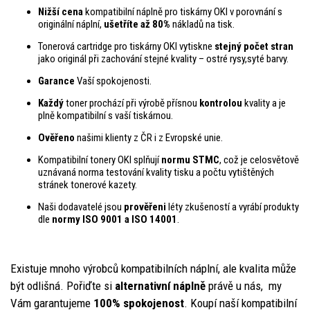
Nižší cena
kompatibilní náplně pro tiskárny OKI v porovnání s
originální náplní,
ušetříte až 80%
nákladů na tisk.
Tonerová cartridge pro tiskárny OKI vytiskne
stejný počet stran
jako originál při zachování stejné kvality – ostré rysy,syté barvy.
Garance
Vaší spokojenosti.
Každý
toner prochází při výrobě přísnou
kontrolou
kvality a je
plně kompatibilní s vaší tiskárnou.
Ověřeno
našimi klienty z ČR i z Evropské unie.
Kompatibilní tonery OKI splňují
normu STMC
, což je celosvětově
uznávaná norma testování kvality tisku a počtu vytištěných
stránek tonerové kazety.
Naši dodavatelé jsou
prověřeni
léty zkušeností a vyrábí produkty
dle
normy ISO 9001 a ISO 14001
.
Existuje mnoho výrobců kompatibilních náplní, ale kvalita může
být odlišná. Pořiďte si
alternativní nápln
ě
právě u nás, my
Vám garantujeme
100% spokojenost
. Koupí naší kompatibilní