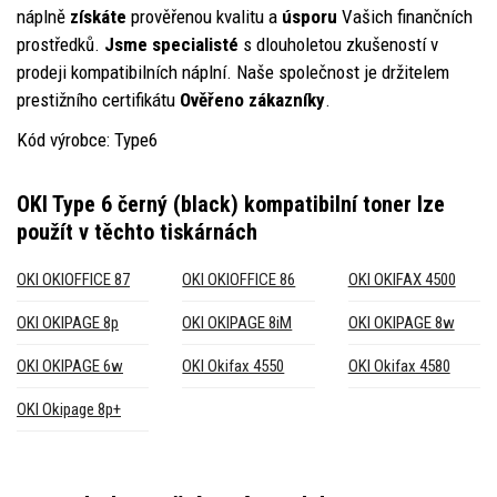
náplně
získáte
prověřenou kvalitu a
úsporu
Vašich finančních
prostředků.
Jsme specialisté
s dlouholetou zkušeností v
prodeji kompatibilních náplní. Naše společnost je držitelem
prestižního certifikátu
Ověřeno zákazníky
.
Kód výrobce: Type6
OKI Type 6 černý (black) kompatibilní toner
lze
použít v těchto tiskárnách
OKI OKIOFFICE 87
OKI OKIOFFICE 86
OKI OKIFAX 4500
OKI OKIPAGE 8p
OKI OKIPAGE 8iM
OKI OKIPAGE 8w
OKI OKIPAGE 6w
OKI Okifax 4550
OKI Okifax 4580
OKI Okipage 8p+