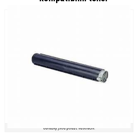
Obrázky jsou pouze ilustrační.