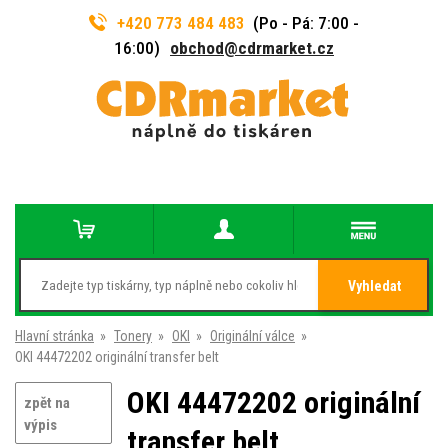
+420 773 484 483
(Po - Pá: 7:00 -
16:00)
obchod@cdrmarket.cz
Vyhledat
Hlavní stránka
»
Tonery
»
OKI
»
Originální válce
»
OKI 44472202 originální transfer belt
OKI 44472202 originální
zpět na
výpis
transfer belt