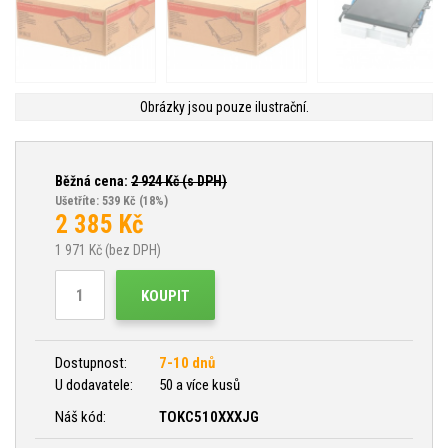
Obrázky jsou pouze ilustrační.
Běžná cena:
2 924
Kč (s DPH)
Ušetříte: 539 Kč
(18%)
2 385
Kč
1 971
Kč (bez DPH)
KOUPIT
Dostupnost:
7-10 dnů
U dodavatele:
50 a více kusů
Náš kód:
TOKC510XXXJG