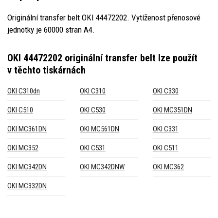
Originální transfer belt OKI 44472202. Vytíženost přenosové
jednotky je 60000 stran A4.
OKI 44472202 originální transfer belt
lze použít
v těchto tiskárnách
OKI C310dn
OKI C310
OKI C330
OKI C510
OKI C530
OKI MC351DN
OKI MC361DN
OKI MC561DN
OKI C331
OKI MC352
OKI C531
OKI C511
OKI MC342DN
OKI MC342DNW
OKI MC362
OKI MC332DN