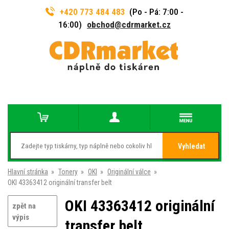
+420 773 484 483
(Po - Pá: 7:00 -
16:00)
obchod@cdrmarket.cz
Vyhledat
Hlavní stránka
»
Tonery
»
OKI
»
Originální válce
»
OKI 43363412 originální transfer belt
OKI 43363412 originální
zpět na
výpis
transfer belt