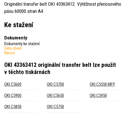
Originální transfer belt OKI 43363412. Výtěžnost přenosového
pásu 60000 stran A4.
Ke stažení
Dokumenty
Dokumenty ke stažení
Data sheet
Návod
OKI 43363412 originální transfer belt
lze použít
v těchto tiskárnách
OKI C5600
OKI C5700
OKI C5550 MFP
OKI C5900
OKI C5650
OKI C5950
OKI C5850
OKI C5750