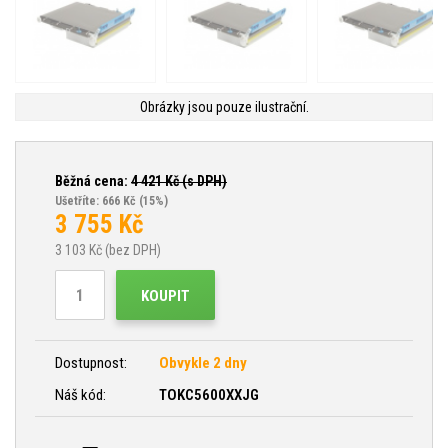
Obrázky jsou pouze ilustrační.
Běžná cena:
4 421
Kč (s DPH)
Ušetříte: 666 Kč
(15%)
3 755
Kč
3 103
Kč (bez DPH)
KOUPIT
Dostupnost:
Obvykle 2 dny
Náš kód:
TOKC5600XXJG