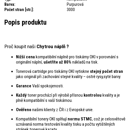
Barva:
Purpurová
Počet stran [str.]:
3000
Popis produktu
Proč koupit naši
Chytrou náplň ?
Nižší cena
kompatibilní náplně pro tiskárny OKI v porovnání s
originální náplní,
ušetříte až 80%
nákladů na tisk.
Tonerová cartridge pro tiskárny OKI vytiskne
stejný počet stran
jako originál při zachování stejné kvality – ostré rysy,syté barvy.
Garance
Vaší spokojenosti.
Každý
toner prochází při výrobě přísnou
kontrolou
kvality a je
plně kompatibilní s vaší tiskárnou.
Ověřeno
našimi klienty z ČR i z Evropské unie.
Kompatibilní tonery OKI splňují
normu STMC
, což je celosvětově
uznávaná norma testování kvality tisku a počtu vytištěných
stránek tonerové kazety.