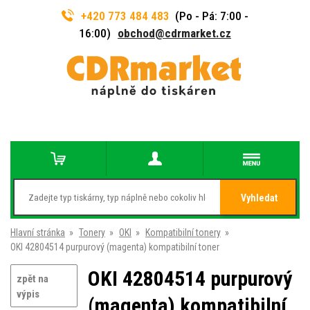
+420 773 484 483
(Po - Pá: 7:00 -
16:00)
obchod@cdrmarket.cz
Vyhledat
Hlavní stránka
»
Tonery
»
OKI
»
Kompatibilní tonery
»
OKI 42804514 purpurový (magenta) kompatibilní toner
OKI 42804514 purpurový
zpět na
výpis
(magenta) kompatibilní