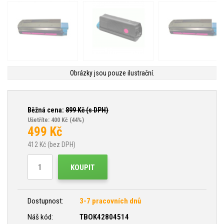
Obrázky jsou pouze ilustrační.
Běžná cena:
899
Kč (s DPH)
Ušetříte: 400 Kč
(44%)
499
Kč
412
Kč (bez DPH)
KOUPIT
Dostupnost:
3-7 pracovních dnů
Náš kód:
TBOK42804514