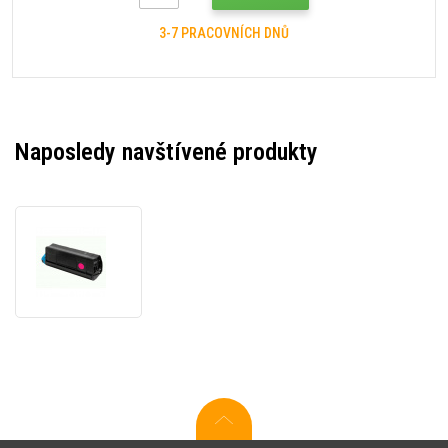
3-7 PRACOVNÍCH DNŮ
Naposledy navštívené produkty
OKI
42804514
purpurový
(magenta)
kompatibilní
toner