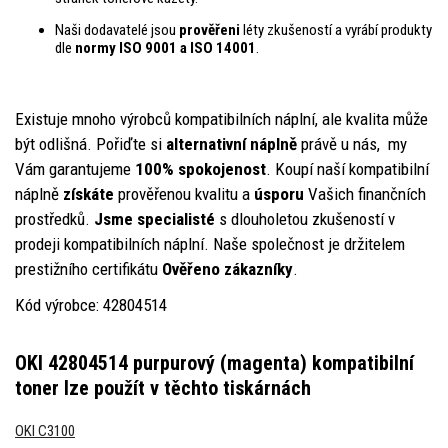
Naši dodavatelé jsou
prověřeni
léty zkušeností a vyrábí produkty
dle
normy ISO 9001 a ISO 14001
.
Existuje mnoho výrobců kompatibilních náplní, ale kvalita může
být odlišná. Pořiďte si
alternativní nápln
ě
právě u nás, my
Vám garantujeme
100% spokojenost
. Koupí naší kompatibilní
náplně
získáte
prověřenou kvalitu a
úsporu
Vašich finančních
prostředků.
Jsme specialisté
s dlouholetou zkušeností v
prodeji kompatibilních náplní. Naše společnost je držitelem
prestižního certifikátu
Ověřeno zákazníky
.
Kód výrobce: 42804514
OKI 42804514 purpurový (magenta) kompatibilní
toner
lze použít v těchto tiskárnách
OKI C3100