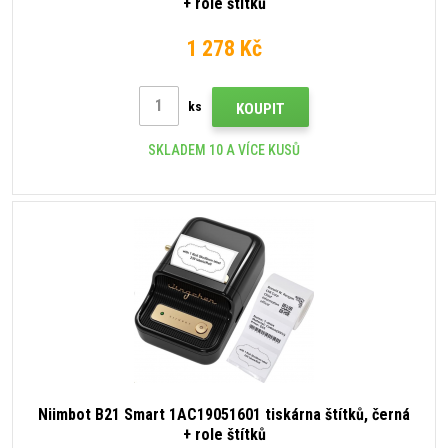
+ role štítků
1 278 Kč
ks
KOUPIT
SKLADEM 10 A VÍCE KUSŮ
Niimbot B21 Smart 1AC19051601 tiskárna štítků, černá
+ role štítků