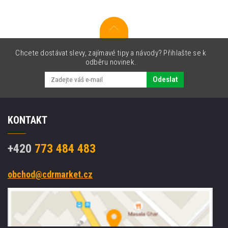
Chcete dostávat slevy, zajímavé tipy a návody? Přihlašte se k
odběru novinek.
Odeslat
KONTAKT
+420
773 484 483
obchod@cdrmarket.cz