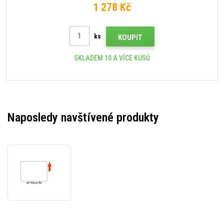
1 278 Kč
ks
KOUPIT
SKLADEM 10 A VÍCE KUSŮ
Naposledy navštívené produkty
Niimbot
A2A88608401,
40x30mm,
230ks,
bílé
samolepicí
štítky