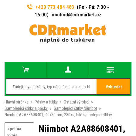
+420 773 484 483
(Po - Pá: 7:00 -
16:00)
obchod@cdrmarket.cz
Vyhledat
Hlavní stránka
»
Pásky a štítky
»
Ostatní výrobci
»
Samolepicí štítky a pásky
»
Samolepicí štítky Niimbot
»
Niimbot A2A88608401, 40x30mm, 230ks, bílé samolepicí štítky
Niimbot A2A88608401,
zpět na
výpis