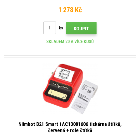
1 278 Kč
ks
KOUPIT
SKLADEM 20 A VÍCE KUSŮ
Niimbot B21 Smart 1AC13081606 tiskárna štítků,
červená + role štítků