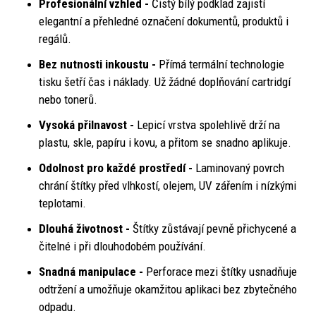
Profesionální vzhled -
Čistý bílý podklad zajistí
elegantní a přehledné označení dokumentů, produktů i
regálů.
Bez nutnosti inkoustu -
Přímá termální technologie
tisku šetří čas i náklady. Už žádné doplňování cartridgí
nebo tonerů.
Vysoká přilnavost -
Lepicí vrstva spolehlivě drží na
plastu, skle, papíru i kovu, a přitom se snadno aplikuje.
Odolnost pro každé prostředí -
Laminovaný povrch
chrání štítky před vlhkostí, olejem, UV zářením i nízkými
teplotami.
Dlouhá životnost -
Štítky zůstávají pevně přichycené a
čitelné i při dlouhodobém používání.
Snadná manipulace -
Perforace mezi štítky usnadňuje
odtržení a umožňuje okamžitou aplikaci bez zbytečného
odpadu.