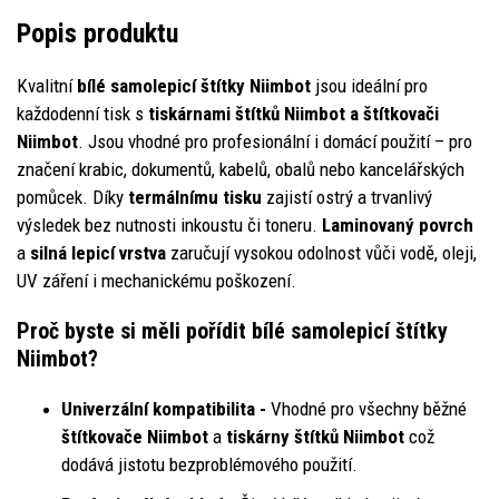
Popis produktu
Kvalitní
bílé samolepicí štítky Niimbot
jsou ideální pro
každodenní tisk s
tiskárnami štítků Niimbot a štítkovači
Niimbot
. Jsou vhodné pro profesionální i domácí použití – pro
značení krabic, dokumentů, kabelů, obalů nebo kancelářských
pomůcek. Díky
termálnímu tisku
zajistí ostrý a trvanlivý
výsledek bez nutnosti inkoustu či toneru.
Laminovaný povrch
a
silná lepicí vrstva
zaručují vysokou odolnost vůči vodě, oleji,
UV záření i mechanickému poškození.
Proč byste si měli pořídit bílé samolepicí štítky
Niimbot?
Univerzální kompatibilita -
Vhodné pro všechny běžné
štítkovače Niimbot
a
tiskárny štítků Niimbot
což
dodává jistotu bezproblémového použití.