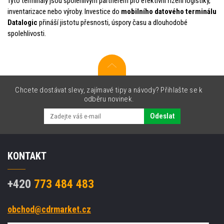
Tyto terminály jsou spolehlivým partnerem pro efektivní řízení logistiky,
inventarizace nebo výroby. Investice do
mobilního datového terminálu
Datalogic
přináší jistotu přesnosti, úspory času a dlouhodobé
spolehlivosti.
Chcete dostávat slevy, zajímavé tipy a návody? Přihlašte se k
odběru novinek.
Odeslat
KONTAKT
+420
773 484 483
obchod@cdrmarket.cz