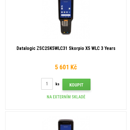
Fi),
Android,
NFC,
GMS,
Android,
RB,
GMS,
black
RB,
black
Datalogic ZSC2SK5WLC31 Skorpio X5 WLC 3 Years
5 601 Kč
ks
KOUPIT
NA EXTERNÍM SKLADĚ