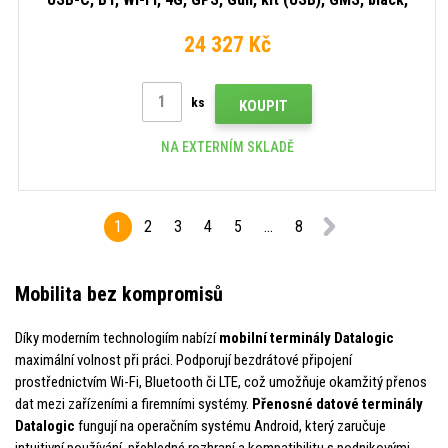
Android
24 327 Kč
ks
KOUPIT
NA EXTERNÍM SKLADĚ
1
2
3
4
5
...
8
Mobilita bez kompromisů
Díky moderním technologiím nabízí
mobilní terminály Datalogic
maximální volnost při práci. Podporují bezdrátové připojení
prostřednictvím Wi-Fi, Bluetooth či LTE, což umožňuje okamžitý přenos
dat mezi zařízeními a firemními systémy.
Přenosné datové terminály
Datalogic
fungují na operačním systému Android, který zaručuje
intuitivní používání, přehledné rozhraní a kompatibilitu s podnikovými