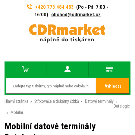
+420 773 484 483
(Po - Pá: 7:00 -
16:00)
obchod@cdrmarket.cz
Vyhledat
Hlavní stránka
»
Štítkovače a tiskárny štítků
»
Datové terminály
»
Datalogic
»
Mobilní
Mobilní datové terminály