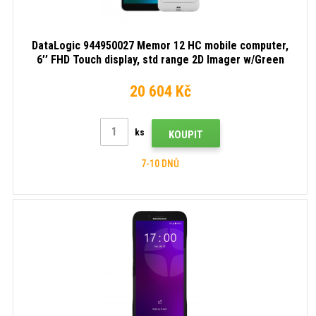
DataLogic 944950027 Memor 12 HC mobile computer,
6’’ FHD Touch display, std range 2D Imager w/Green
Spot feedback, Rear/front Camera (13/8MP), Wi-Fi6E,
6GB/64GB, QLC Octa Core 2,4GHz, A13 GMS, NFC, PTT,
20 604 Kč
IP65, IP68, White Color, wlc battery 4000 mAh
ks
KOUPIT
7-10 DNŮ