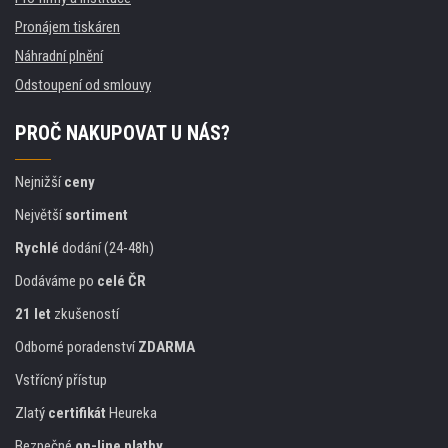
Pronájem tiskáren
Náhradní plnění
Odstoupení od smlouvy
PROČ NAKUPOVAT U NÁS?
Nejnižší
ceny
Největší
sortiment
Rychlé
dodání (24-48h)
Dodáváme po
celé ČR
21 let
zkušeností
Odborné poradenství
ZDARMA
Vstřícný přístup
Zlatý
certifikát
Heureka
Bezpečné
on-line platby