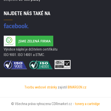
NAJDETE NÁS TAKÉ NA
Výrobce náplní je držitelem certifikátu
ISO 9001. ISO 14001 a STMC.
Tvorbu webové stránky
zajistil
BINARGON.cz
© Všechna práva vyhrazena CDRmarket.cz -
tonery a cartridge