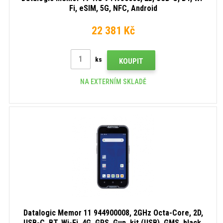
Fi, eSIM, 5G, NFC, Android
22 381 Kč
ks
KOUPIT
NA EXTERNÍM SKLADĚ
Datalogic Memor 11 944900008, 2GHz Octa-Core, 2D,
USB-C, BT, Wi-Fi, 4G, GPS, Gun, kit (USB), GMS, black,