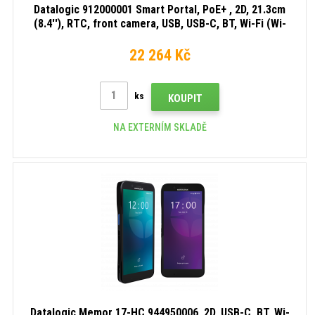
Datalogic 912000001 Smart Portal, PoE+ , 2D, 21.3cm
(8.4''), RTC, front camera, USB, USB-C, BT, Wi-Fi (Wi-
Fi), NFC, Android, light grey
22 264 Kč
ks
KOUPIT
NA EXTERNÍM SKLADĚ
Datalogic Memor 17-HC 944950006, 2D, USB-C, BT, Wi-