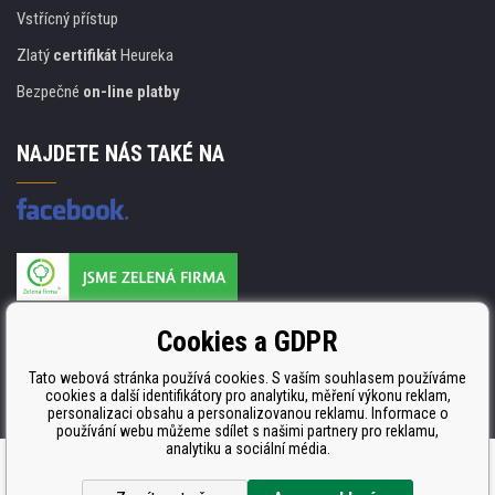
Vstřícný přístup
Zlatý
certifikát
Heureka
Bezpečné
on-line platby
NAJDETE NÁS TAKÉ NA
Výrobce náplní je držitelem certifikátu
Cookies a GDPR
ISO 9001. ISO 14001 a STMC.
Tato webová stránka používá cookies. S vaším souhlasem používáme
cookies a další identifikátory pro analytiku, měření výkonu reklam,
personalizaci obsahu a personalizovanou reklamu. Informace o
používání webu můžeme sdílet s našimi partnery pro reklamu,
analytiku a sociální média.
Tvorba a pronájem eshopů
BINARGON.cz