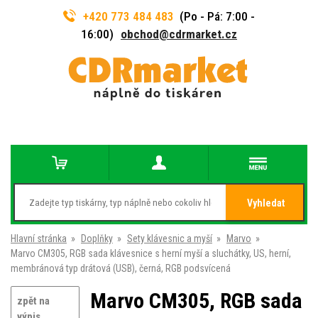
+420 773 484 483
(Po - Pá: 7:00 -
16:00)
obchod@cdrmarket.cz
Vyhledat
Hlavní stránka
»
Doplňky
»
Sety klávesnic a myší
»
Marvo
»
Marvo CM305, RGB sada klávesnice s herní myší a sluchátky, US, herní,
membránová typ drátová (USB), černá, RGB podsvícená
Marvo CM305, RGB sada
zpět na
výpis