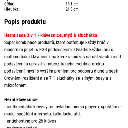
Šířka:
16.1 cm
Hloubka:
21.8 cm
Popis produktu
Herní sada 3 v 1 - klávesnice, myš & sluchátka
Super kombinace produktů, které potřebuje každý hráč v
moderním pojetí s RGB podsvícením. Ovládni každou hru s
multimediální klávesnicí, na které si můžeš nahrát vlastní mód
podsvícení a upravit si intenzitu nebo rychlost efektu
podsvícení, myší s vyšším profilem pro podporu dlaně a šesti
úrovněmi rozlišení a se 7.1 sluchátky se silnými basy a s
mikrofonem.
Herní klávesnice
- multimediální klávesy pro ovládání media playeru, spuštění e-
mailu, spuštění internetu, kalkulačka atd.
- antighosting pro 26 kláves
- podpora zápěstí