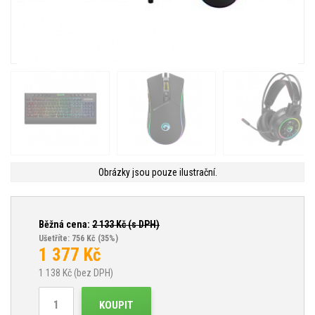
Obrázky jsou pouze ilustrační.
Běžná cena:
2 133
Kč (s DPH)
Ušetříte: 756 Kč
(35%)
1 377
Kč
1 138
Kč (bez DPH)
KOUPIT