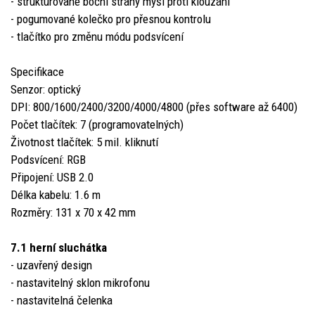
- strukturované boční strany myši proti klouzání
- pogumované kolečko pro přesnou kontrolu
- tlačítko pro změnu módu podsvícení
Specifikace
Senzor: optický
DPI: 800/1600/2400/3200/4000/4800 (přes software až 6400)
Počet tlačítek: 7 (programovatelných)
Životnost tlačítek: 5 mil. kliknutí
Podsvícení: RGB
Připojení: USB 2.0
Délka kabelu: 1.6 m
Rozměry: 131 x 70 x 42 mm
7.1 herní sluchátka
- uzavřený design
- nastavitelný sklon mikrofonu
- nastavitelná čelenka