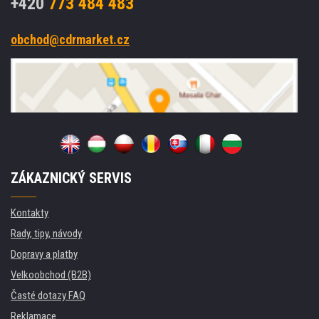
+420
773 484 483
obchod@cdrmarket.cz
ZÁKAZNICKÝ SERVIS
Kontakty
Rady, tipy, návody
Dopravy a platby
Velkoobchod (B2B)
Časté dotazy FAQ
Reklamace