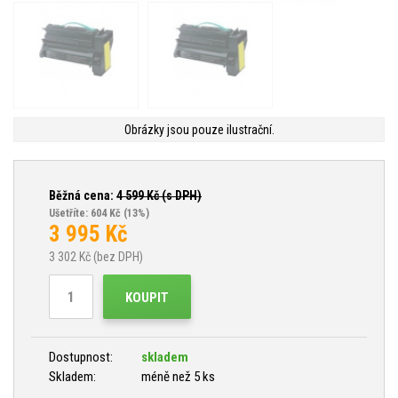
Obrázky jsou pouze ilustrační.
Běžná cena:
4 599
Kč (s DPH)
Ušetříte: 604 Kč
(13%)
3 995
Kč
3 302
Kč (bez DPH)
KOUPIT
Dostupnost:
skladem
Skladem:
méně než 5 ks