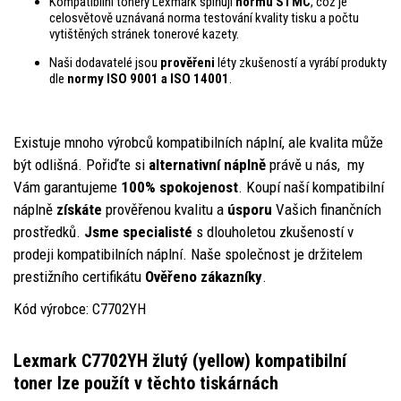
Kompatibilní tonery Lexmark splňují
normu STMC
, což je
celosvětově uznávaná norma testování kvality tisku a počtu
vytištěných stránek tonerové kazety.
Naši dodavatelé jsou
prověřeni
léty zkušeností a vyrábí produkty
dle
normy ISO 9001 a ISO 14001
.
Existuje mnoho výrobců kompatibilních náplní, ale kvalita může
být odlišná. Pořiďte si
alternativní nápln
ě
právě u nás, my
Vám garantujeme
100% spokojenost
. Koupí naší kompatibilní
náplně
získáte
prověřenou kvalitu a
úsporu
Vašich finančních
prostředků.
Jsme specialisté
s dlouholetou zkušeností v
prodeji kompatibilních náplní. Naše společnost je držitelem
prestižního certifikátu
Ověřeno zákazníky
.
Kód výrobce: C7702YH
Lexmark C7702YH žlutý (yellow) kompatibilní
toner
lze použít v těchto tiskárnách