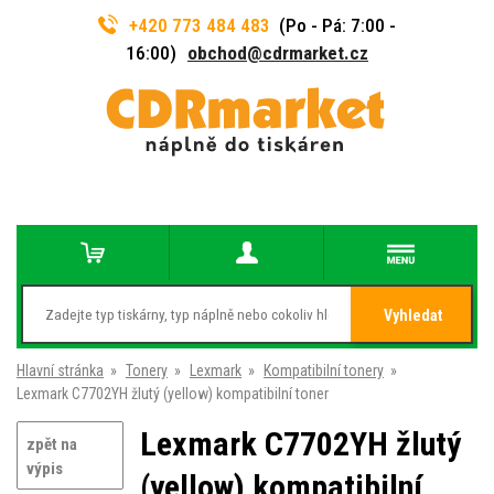
+420 773 484 483
(Po - Pá: 7:00 -
16:00)
obchod@cdrmarket.cz
Vyhledat
Hlavní stránka
»
Tonery
»
Lexmark
»
Kompatibilní tonery
»
Lexmark C7702YH žlutý (yellow) kompatibilní toner
Lexmark C7702YH žlutý
zpět na
výpis
(yellow) kompatibilní