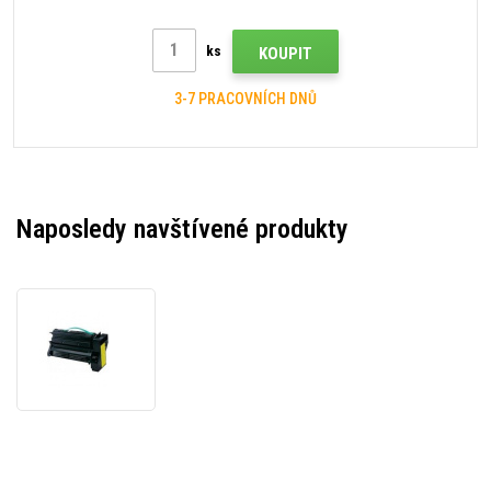
ks
KOUPIT
3-7 PRACOVNÍCH DNŮ
Naposledy navštívené produkty
Lexmark
C7702YH
žlutý
(yellow)
kompatibilní
toner