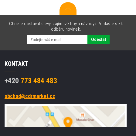
Chcete dostávat slevy, zajímavé tipy a návody? Přihlašte se k
odběru novinek.
Odeslat
KONTAKT
+420
773 484 483
obchod@cdrmarket.cz