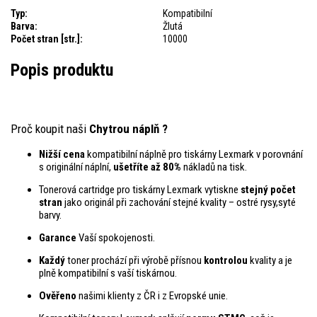
Typ:
Kompatibilní
Barva:
Žlutá
Počet stran [str.]:
10000
Popis produktu
Proč koupit naši
Chytrou náplň ?
Nižší cena
kompatibilní náplně pro tiskárny Lexmark v porovnání
s originální náplní,
ušetříte až 80%
nákladů na tisk.
Tonerová cartridge pro tiskárny Lexmark vytiskne
stejný počet
stran
jako originál při zachování stejné kvality – ostré rysy,syté
barvy.
Garance
Vaší spokojenosti.
Každý
toner prochází při výrobě přísnou
kontrolou
kvality a je
plně kompatibilní s vaší tiskárnou.
Ověřeno
našimi klienty z ČR i z Evropské unie.