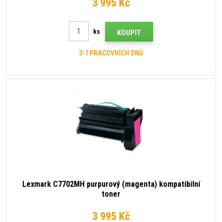
3 995 Kč
ks
KOUPIT
3-7 PRACOVNÍCH DNŮ
Lexmark C7702MH purpurový (magenta) kompatibilní
toner
3 995 Kč