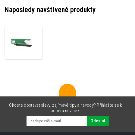
Naposledy navštívené produkty
Lexmark
76C0PK0
černá
(black)
originální
válcová
jednotka
Chcete dostávat slevy, zajímavé tipy a návody? Přihlašte se k
odběru novinek.
Odeslat