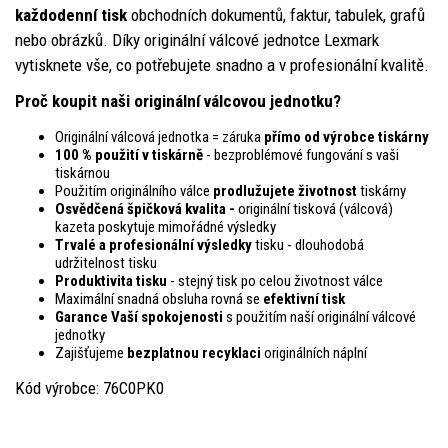
každodenní tisk
obchodních dokumentů, faktur, tabulek, grafů
nebo obrázků. Díky originální válcové jednotce Lexmark
vytisknete vše, co potřebujete snadno a v profesionální kvalitě.
Proč koupit naši originální válcovou jednotku?
Originální válcová jednotka = záruka
přímo od výrobce tiskárny
100 % použití v tiskárně
- bezproblémové fungování s vaši
tiskárnou
Použitím originálního válce
prodlužujete životnost
tiskárny
Osvědčená špičková kvalita -
originální tisková (válcová)
kazeta poskytuje mimořádné výsledky
Trvalé a profesionální výsledky
tisku - dlouhodobá
udržitelnost tisku
Produktivita tisku
- stejný tisk po celou životnost válce
Maximální snadná obsluha rovná se
efektivní tisk
Garance Vaší spokojenosti
s použitím naší originální válcové
jednotky
Zajišťujeme
bezplatnou recyklaci
originálních náplní
Kód výrobce: 76C0PK0