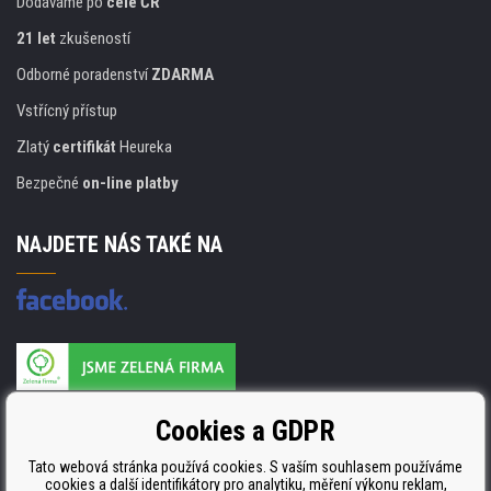
Dodáváme po
celé ČR
21 let
zkušeností
Odborné poradenství
ZDARMA
Vstřícný přístup
Zlatý
certifikát
Heureka
Bezpečné
on-line platby
NAJDETE NÁS TAKÉ NA
Výrobce náplní je držitelem certifikátu
Cookies a GDPR
ISO 9001. ISO 14001 a STMC.
Tato webová stránka používá cookies. S vaším souhlasem používáme
cookies a další identifikátory pro analytiku, měření výkonu reklam,