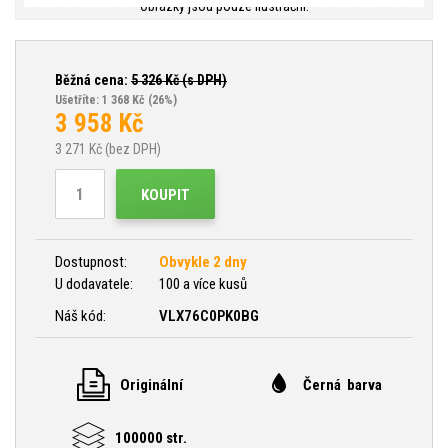
Obrázky jsou pouze ilustrační.
Běžná cena:
5 326
Kč (s DPH)
Ušetříte: 1 368 Kč
(26%)
3 958
Kč
3 271
Kč (bez DPH)
KOUPIT
Dostupnost:
Obvykle 2 dny
U dodavatele:
100 a více kusů
Náš kód:
VLX76C0PK0BG
Originální
Černá barva
100000 str.