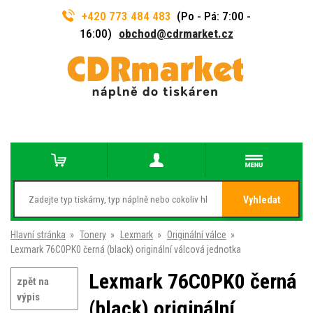
+420 773 484 483
(Po - Pá: 7:00 -
16:00)
obchod@cdrmarket.cz
Vyhledat
Hlavní stránka
»
Tonery
»
Lexmark
»
Originální válce
»
Lexmark 76C0PK0 černá (black) originální válcová jednotka
Lexmark 76C0PK0 černá
zpět na
výpis
(black) originální