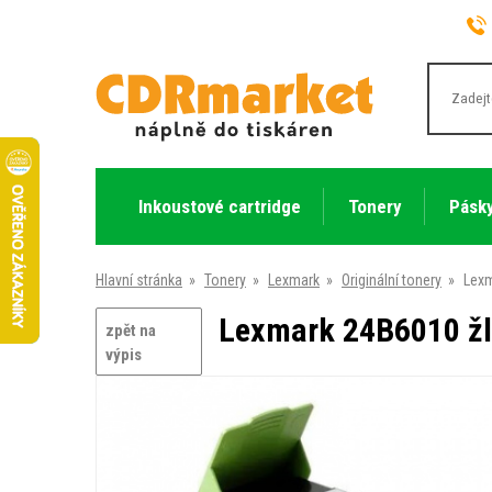
Inkoustové cartridge
Tonery
Pásky
Hlavní stránka
»
Tonery
»
Lexmark
»
Originální tonery
»
Lexm
Lexmark 24B6010 žlut
zpět na
výpis