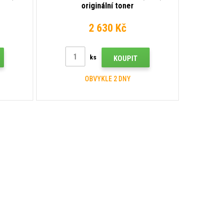
originální toner
2 630 Kč
ks
KOUPIT
OBVYKLE 2 DNY