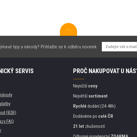
jímavé tipy a návody? Přihlašte se k odběru novinek.
ICKÝ SERVIS
PROČ NAKUPOVAT U NÁS
Nejnižší
ceny
, návody
Největší
sortiment
platby
Rychlé
dodání (24-48h)
od (B2B)
Dodáváme po
celé ČR
azy FAQ
21 let
zkušeností
e
Odborné poradenství
ZDARMA