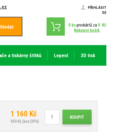
.cz
PŘIHLÁSIT
SE
0
ks
produktů za
0
Kč
hledat
Nákupní košík
ače a tiskárny štítků
Lepení
3D tisk
1 160
Kč
KOUPIT
959
Kč (bez DPH)