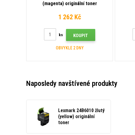
(magenta) originální toner
1 262 Kč
ks
KOUPIT
OBVYKLE 2 DNY
Naposledy navštívené produkty
Lexmark 24B6010 žlutý
(yellow) originální
toner