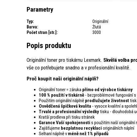
Parametry
Typ:
Originální
Barva:
Žlutá
Počet stran [str.]:
3000
Popis produktu
Originální toner pro tiskárnu Lexmark.
Skvělá volba pr
vše co potřebujete snadno a v profesionální kvalitě.
Proč koupit naši originální náplň?
Originální toner = záruka
přímo od výrobce tiskárny
100 % použití v tiskárně
- bezproblémové fungování s 
Použitím originální náplně
prodlužujete životnost
tisk
Osvědčená špičková kvalita
- vysoce kvalitní a spoleh
Trvalé a profesionální výsledky
tisku - dlouhodobá ud
Kratší prodleva při tisku stránek
Garance Vaší spokojenosti
s použitím naší originální 
Zajišťujeme
bezplatnou recyklaci
originálních náplní
Selhaní náplně v
méně než 1% případů