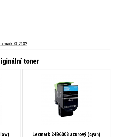
exmark XC2132
ginální toner
llow)
Lexmark 24B6008 azurový (cyan)