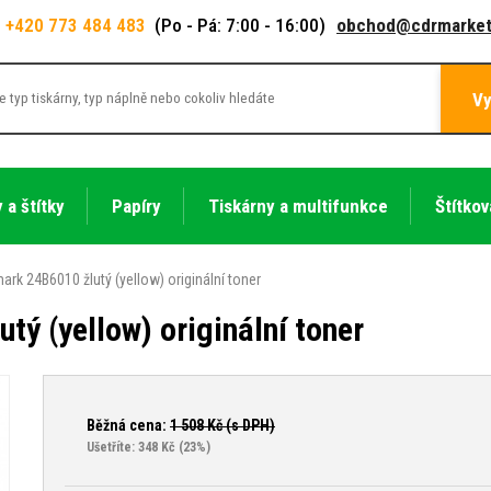
+420 773 484 483
(Po - Pá: 7:00 - 16:00)
obchod@cdrmarket
Vy
 a štítky
Papíry
Tiskárny a multifunkce
Štítkov
ark 24B6010 žlutý (yellow) originální toner
ý (yellow) originální toner
Běžná cena:
1 508
Kč (s DPH)
Ušetříte: 348 Kč
(23%)