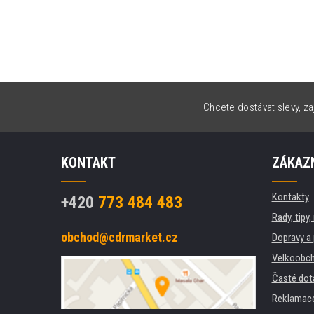
Chcete dostávat slevy, za
KONTAKT
ZÁKAZN
Kontakty
+420
773 484 483
Rady, tipy
obchod@cdrmarket.cz
Dopravy a 
Velkoobch
Časté dot
Reklamac