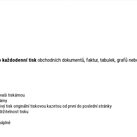
o každodenní tisk
obchodních dokumentů, faktur, tabulek, grafů ne
vaši tiskárnou
árny
livý tisk originální tiskovou kazetou od první do poslední stránky
ržitelnost tisku
náplně