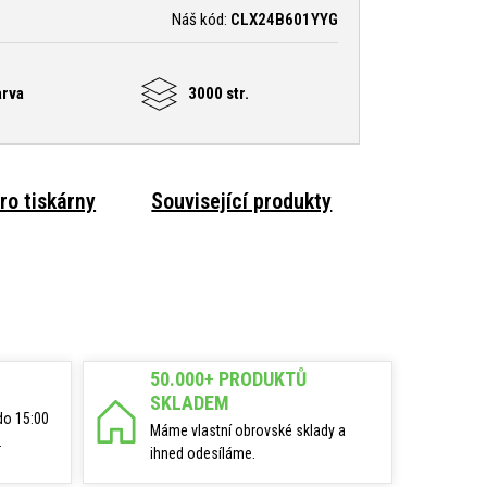
Náš kód:
CLX24B601YYG
arva
3000 str.
ro tiskárny
Související produkty
50.000+ PRODUKTŮ
SKLADEM
do 15:00
Máme vlastní obrovské sklady a
.
ihned odesíláme.