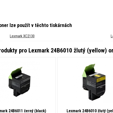
oner
lze použít v těchto tiskárnách
Lexmark XC2130
L
produkty pro
Lexmark 24B6010 žlutý (yellow) ori
mark 24B6011 černý (black)
Lexmark 24B6010 žlutý (ye