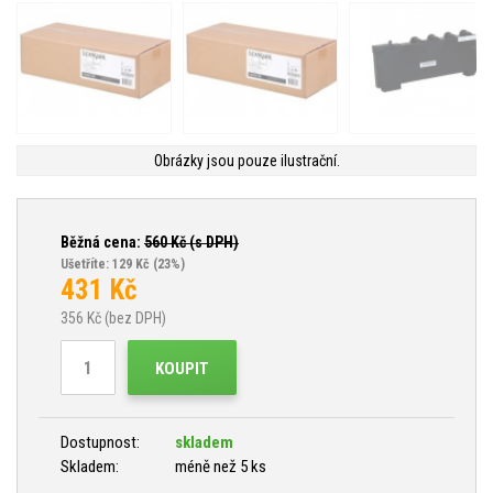
Obrázky jsou pouze ilustrační.
Běžná cena:
560
Kč (s DPH)
Ušetříte: 129 Kč
(23%)
431
Kč
356
Kč (bez DPH)
KOUPIT
Dostupnost:
skladem
Skladem:
méně než 5 ks