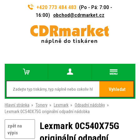
+420 773 484 483
(Po - Pá: 7:00 -
16:00)
obchod@cdrmarket.cz
Vyhledat
Hlavní stránka
»
Tonery
»
Lexmark
»
Odpadní nádobky
»
Lexmark 0C540X75G originální odpadní nádobka
Lexmark 0C540X75G
zpět na
výpis
originální odpadní