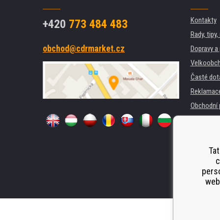
Kontakty
+420
773 484 483
Rady, tipy
obchod@cdrmarket.cz
Dopravy a 
Velkoobch
Časté dot
Reklamac
Obchodní 
GDPR
Pro firmy 
Pronájem 
Tat
c
Náhradní p
perso
Odstoupen
webu