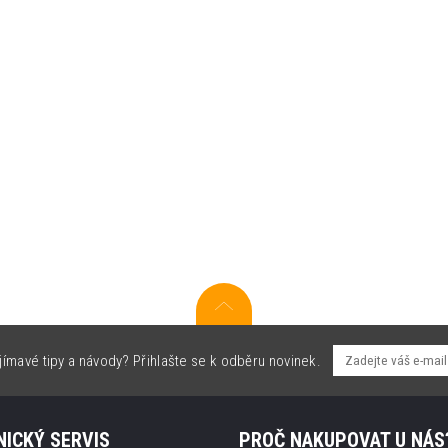
jímavé tipy a návody? Přihlašte se k odběru novinek.
ICKÝ SERVIS
PROČ NAKUPOVAT U NÁS