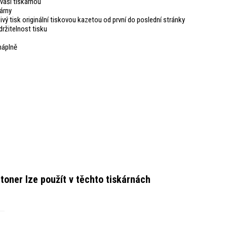
vaši tiskárnou
árny
livý tisk originální tiskovou kazetou od první do poslední stránky
ržitelnost tisku
náplně
 toner
lze použít v těchto tiskárnách