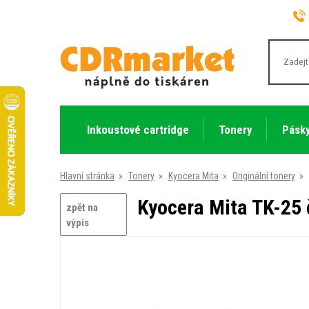
Inkoustové cartridge
Tonery
Pásky
Hlavní stránka
»
Tonery
»
Kyocera Mita
»
Originální tonery
»
Kyocera Mita TK-25 č
zpět na
výpis