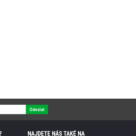
Odeslat
?
NAJDETE NÁS TAKÉ NA