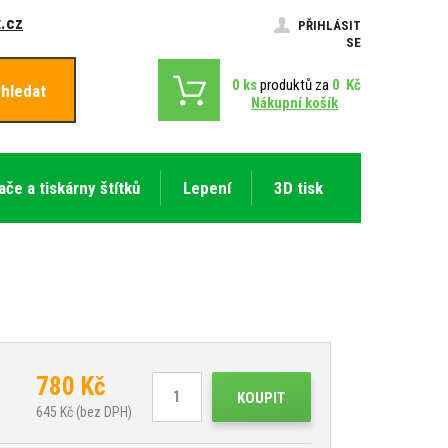
.cz
PŘIHLÁSIT
SE
0
ks
produktů za
0
Kč
hledat
Nákupní košík
ače a tiskárny štítků
Lepení
3D tisk
780
Kč
KOUPIT
645
Kč (bez DPH)