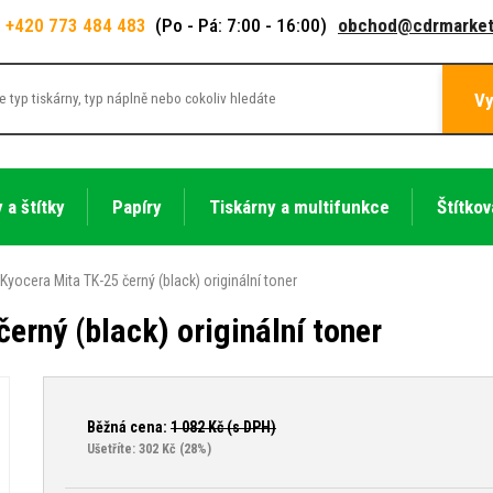
+420 773 484 483
(Po - Pá: 7:00 - 16:00)
obchod@cdrmarket
Vy
 a štítky
Papíry
Tiskárny a multifunkce
Štítkov
Kyocera Mita TK-25 černý (black) originální toner
erný (black) originální toner
Běžná cena:
1 082
Kč (s DPH)
Ušetříte: 302 Kč
(28%)