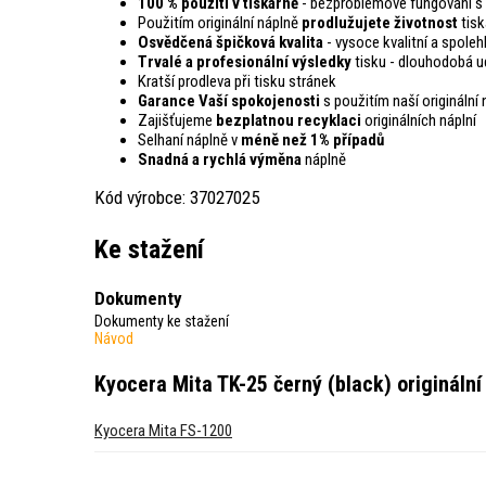
100 % použití v tiskárně
- bezproblémové fungování s 
Použitím originální náplně
prodlužujete životnost
tisk
Osvědčená špičková kvalita
- vysoce kvalitní a spoleh
Trvalé a profesionální výsledky
tisku - dlouhodobá ud
Kratší prodleva při tisku stránek
Garance Vaší spokojenosti
s použitím naší originální 
Zajišťujeme
bezplatnou recyklaci
originálních náplní
Selhaní náplně v
méně než 1% případů
Snadná a rychlá výměna
náplně
Kód výrobce: 37027025
Ke stažení
Dokumenty
Dokumenty ke stažení
Návod
Kyocera Mita TK-25 černý (black) originální
Kyocera Mita FS-1200