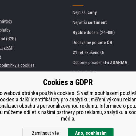
Nejnižší
ceny
, návody
Největší
sortiment
platby
Rychlé
dodání (24-48h)
od (B2B)
Dodáváme po
celé ČR
azy FAQ
21 let
zkušeností
e
Odborné poradenství
ZDARMA
podmínky a cookies
Vstřícný přístup
Cookies a GDPR
Zlatý
certifikát
Heureka
a instituce
tiskáren
o webová stránka používá cookies. S vaším souhlasem použí
Bezpečné
on-line platby
ookies a další identifikátory pro analytiku, měření výkonu rekla
lnění
nalizaci obsahu a personalizovanou reklamu. Informace o pou
í od smlouvy
 můžeme sdílet s našimi partnery pro reklamu, analytiku a soc
média.
Zamítnout vše
Ano, souhlasím