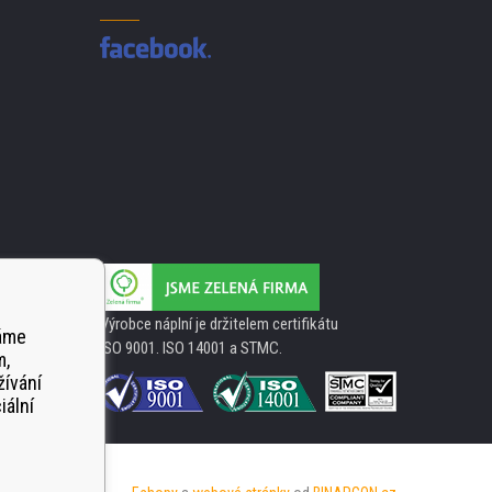
Výrobce náplní je držitelem certifikátu
váme
ISO 9001. ISO 14001 a STMC.
m,
žívání
iální