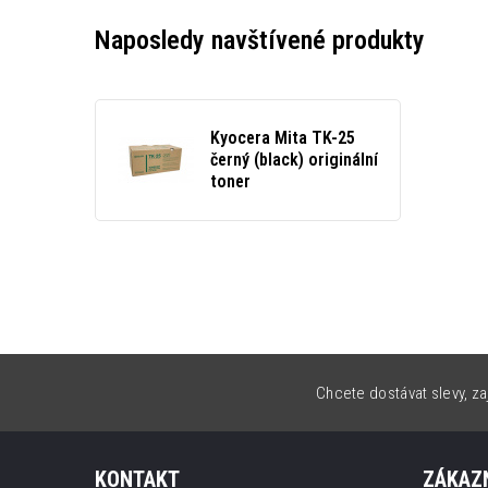
Naposledy navštívené produkty
Kyocera Mita TK-25
černý (black) originální
toner
Chcete dostávat slevy, za
KONTAKT
ZÁKAZN