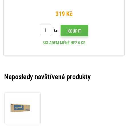
319 Kč
ks
KOUPIT
SKLADEM MÉNĚ NEŽ 5 KS
Naposledy navštívené produkty
Kyocera
Mita
TK-
170K,
1T02LZ0NL0