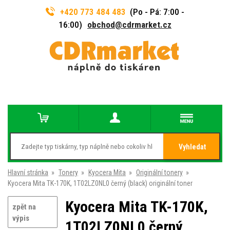
+420 773 484 483
(Po - Pá: 7:00 -
16:00)
obchod@cdrmarket.cz
Vyhledat
Hlavní stránka
»
Tonery
»
Kyocera Mita
»
Originální tonery
»
Kyocera Mita TK-170K, 1T02LZ0NL0 černý (black) originální toner
Kyocera Mita TK-170K,
zpět na
výpis
1T02LZ0NL0 černý