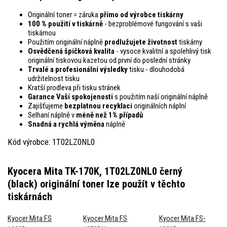
Originální toner = záruka
přímo od výrobce tiskárny
100 % použití v tiskárně
- bezproblémové fungování s vaši
tiskárnou
Použitím originální náplně
prodlužujete životnost
tiskárny
Osvědčená špičková kvalita
- vysoce kvalitní a spolehlivý tisk
originální tiskovou kazetou od první do poslední stránky
Trvalé a profesionální výsledky
tisku - dlouhodobá
udržitelnost tisku
Kratší prodleva při tisku stránek
Garance Vaší spokojenosti
s použitím naší originální náplně
Zajišťujeme
bezplatnou recyklaci
originálních náplní
Selhaní náplně v
méně než 1% případů
Snadná a rychlá výměna
náplně
Kód výrobce: 1T02LZ0NL0
Kyocera Mita TK-170K, 1T02LZ0NL0 černý
(black) originální toner
lze použít v těchto
tiskárnách
Kyocer Mita FS
Kyocer Mita FS
Kyocer Mita FS-