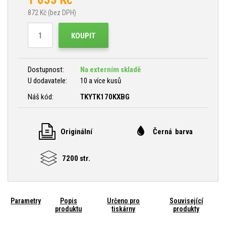
872
Kč (bez DPH)
KOUPIT
Dostupnost:
Na externím skladě
U dodavatele:
10 a více kusů
Náš kód:
TKYTK170KXBG
Originální
Černá barva
7200 str.
Parametry
Popis
Určeno pro
Související
produktu
tiskárny
produkty