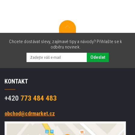
černý
(black)
originální
toner
Chcete dostávat slevy, zajímavé tipy a návody? Přihlašte se k
odběru novinek.
Odeslat
KONTAKT
+420
773 484 483
obchod@cdrmarket.cz