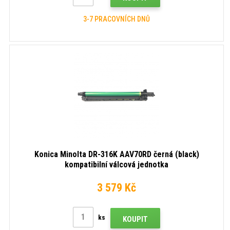
3-7 PRACOVNÍCH DNŮ
Konica Minolta DR-316K AAV70RD černá (black)
kompatibilní válcová jednotka
3 579 Kč
ks
KOUPIT