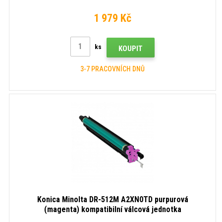
1 979 Kč
ks
KOUPIT
3-7 PRACOVNÍCH DNŮ
Konica Minolta DR-512M A2XN0TD purpurová
(magenta) kompatibilní válcová jednotka