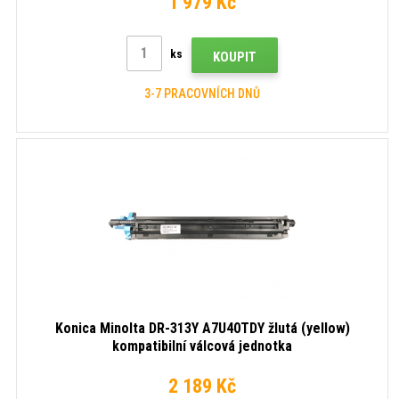
1 979 Kč
ks
KOUPIT
3-7 PRACOVNÍCH DNŮ
Konica Minolta DR-313Y A7U40TDY žlutá (yellow)
kompatibilní válcová jednotka
2 189 Kč