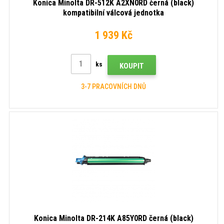
Konica Minolta DR-512K A2XN0RD černá (black)
kompatibilní válcová jednotka
1 939 Kč
ks
KOUPIT
3-7 PRACOVNÍCH DNŮ
Konica Minolta DR-214K A85Y0RD černá (black)