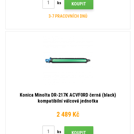
ks
KOUPIT
3-7 PRACOVNÍCH DNŮ
Konica Minolta DR-217K ACVF0RD černá (black)
kompatibilní válcová jednotka
2 489 Kč
ks
KOUPIT