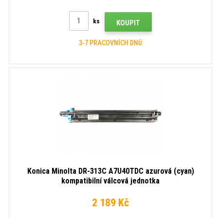
ks
KOUPIT
3-7 PRACOVNÍCH DNŮ
Konica Minolta DR-313C A7U40TDC azurová (cyan)
kompatibilní válcová jednotka
2 189 Kč