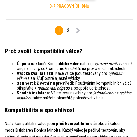
3-7 PRACOVNÍCH DNŮ
1
2
Proč zvolit kompatibilní válce?
Úspora nákladů:
Kompatibilní válce nabízejí
výrazně nižší cenu
než
originální díly, což vám umožní ušetřit na provozních nákladech.
Vysoká kvalita tisku:
Naše válce jsou testovány pro
optimální
výkon
a zajišťují ostré a jasné výtisky.
Šetrnost k životnímu prostředí:
Používáním kompatibilních válců
přispíváte k
redukování odpadu
a podpoře udržitelnosti.
Snadná instalace:
Válce jsou navrženy pro
jednoduchou a rychlou
instalaci
, takže můžete okamžitě pokračovat v tisku.
Kompatibilita a spolehlivost
Naše kompatibilní válce jsou
plně kompatibilní
s širokou škálou
modelů tiskáren Konica Minolta. Každý válec je pečlivě testován, aby
splňoval
nejvyšší standardy kvality
a zajišťoval
bezproblémový provoz