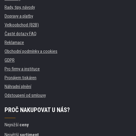
Rady, tipy, návody
Dopravy a platby
Velkoobchod (B2B)
Časté dotazy FAQ
Reklamace
Obchodní podmínky a cookies
GDPR
Pro firmy a instituce
Pronájem tiskáren
Náhradní plnění
Odstoupení od smlouvy
PROČ NAKUPOVAT U NÁS?
Nejnižší
ceny
Největší
sortiment