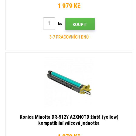
1 979 Kč
ks
KOUPIT
3-7 PRACOVNÍCH DNŮ
Konica Minolta DR-512Y A2XN0TD žlutá (yellow)
kompatibilní válcová jednotka