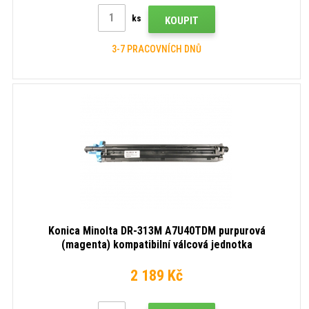
ks
KOUPIT
3-7 PRACOVNÍCH DNŮ
Konica Minolta DR-313M A7U40TDM purpurová
(magenta) kompatibilní válcová jednotka
2 189 Kč