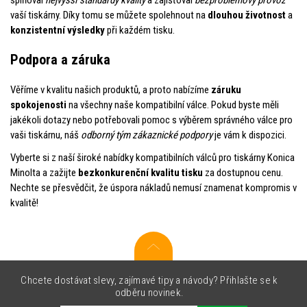
vaší tiskárny. Díky tomu se můžete spolehnout na
dlouhou životnost
a
konzistentní výsledky
při každém tisku.
Podpora a záruka
Věříme v kvalitu našich produktů, a proto nabízíme
záruku
spokojenosti
na všechny naše kompatibilní válce. Pokud byste měli
jakékoli dotazy nebo potřebovali pomoc s výběrem správného válce pro
vaši tiskárnu, náš
odborný tým zákaznické podpory
je vám k dispozici.
Vyberte si z naší široké nabídky kompatibilních válců pro tiskárny Konica
Minolta a zažijte
bezkonkurenční kvalitu tisku
za dostupnou cenu.
Nechte se přesvědčit, že úspora nákladů nemusí znamenat kompromis v
kvalitě!
Chcete dostávat slevy, zajímavé tipy a návody? Přihlašte se k
odběru novinek.