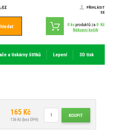
.cz
PŘIHLÁSIT
SE
0
ks
produktů za
0
Kč
hledat
Nákupní košík
ače a tiskárny štítků
Lepení
3D tisk
165
Kč
KOUPIT
136
Kč (bez DPH)