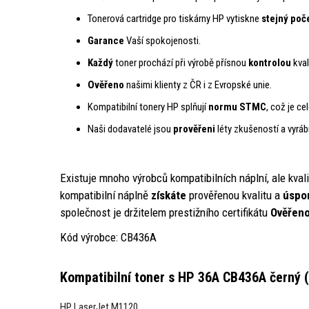
Tonerová cartridge pro tiskárny HP vytiskne
stejný poč
Garance
Vaší spokojenosti.
Každý
toner prochází při výrobě přísnou
kontrolou
kval
Ověřeno
našimi klienty z ČR i z Evropské unie.
Kompatibilní tonery HP splňují
normu STMC
, což je c
Naši dodavatelé jsou
prověřeni
léty zkušeností a vyráb
Existuje mnoho výrobců kompatibilních náplní, ale kval
kompatibilní náplně
získáte
prověřenou kvalitu a
úspo
společnost je držitelem prestižního certifikátu
Ověřeno
Kód výrobce: CB436A
Kompatibilní toner s HP 36A CB436A černý 
HP LaserJet M1120