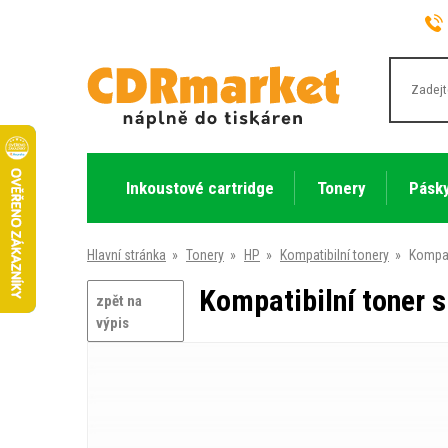
Inkoustové cartridge
Tonery
Pásky
Hlavní stránka
»
Tonery
»
HP
»
Kompatibilní tonery
»
Kompat
Kompatibilní toner 
zpět na
výpis