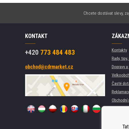
Chcete dostávat slevy, za
KONTAKT
ZÁKAZN
Kontakty
+420
773 484 483
Rady, tipy
obchod@cdrmarket.cz
Dopravy a 
Velkoobch
Časté dot
Reklamac
Obchodní 
GDPR
Pro firmy 
Pronájem 
Tat