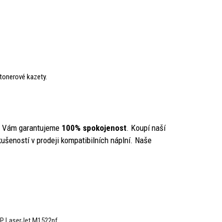
 tonerové kazety.
y Vám garantujeme
100% spokojenost
. Koupí naší
ušeností v prodeji kompatibilních náplní. Naše
P LaserJet M1522nf