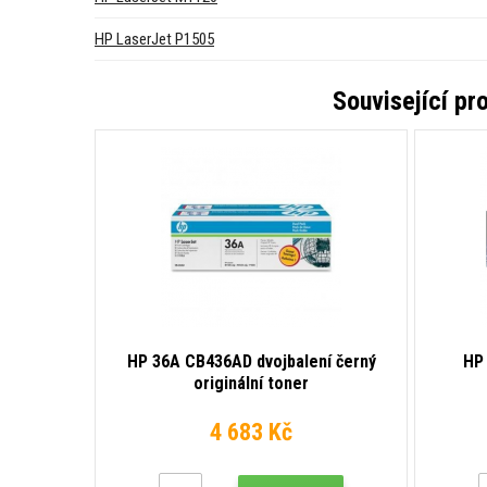
HP LaserJet P1505
Související pr
HP 36A CB436AD dvojbalení černý
HP 
originální toner
4 683 Kč