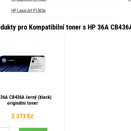
HP LaserJet P1505n
odukty pro
Kompatibilní toner s HP 36A CB436A
36A CB436A černý (black)
originální toner
2 373 Kč