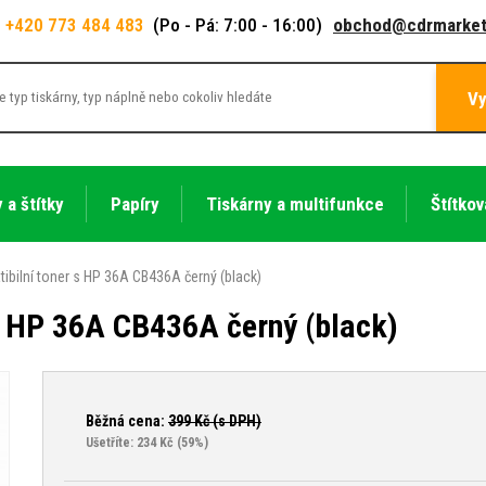
+420 773 484 483
(Po - Pá: 7:00 - 16:00)
obchod@cdrmarket
Vy
 a štítky
Papíry
Tiskárny a multifunkce
Štítkov
ibilní toner s HP 36A CB436A černý (black)
s HP 36A CB436A černý (black)
Běžná cena:
399
Kč (s DPH)
Ušetříte: 234 Kč
(59%)