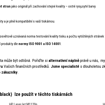
et stran
jako originál při zachování stejné kvality – ostré rysy,syté barvy.
ity a je plně kompatibilní s vaší tiskárnou.
elosvětově uznávaná norma testování kvality tisku a počtu vytištěných stránek
í produkty dle
normy ISO 9001 a ISO 14001
.
ita může být odlišná. Pořiďte si
alternativní nápln
ě
právě u nás, m
ru
Vašich finančních prostředků.
Jsme specialisté
s dlouholetou zk
 zákazníky
.
(black)
lze použít v těchto tiskárnách
HP LaserJet M1120n
H