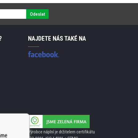
Odeslat
?
NAJDETE NÁS TAKÉ NA
Výrobce náplní je držitelem certifikátu
váme