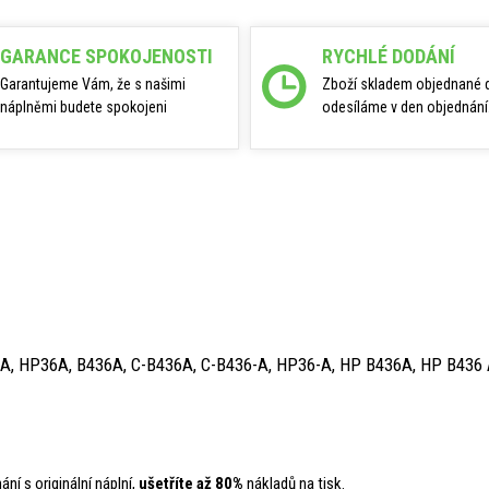
GARANCE SPOKOJENOSTI
RYCHLÉ DODÁNÍ
Garantujeme Vám, že s našimi
Zboží skladem objednané 
náplněmi budete spokojeni
odesíláme v den objednání
A, HP36A, B436A, C-B436A, C-B436-A, HP36-A, HP B436A, HP B436
ní s originální náplní,
ušetříte až 80%
nákladů na tisk.