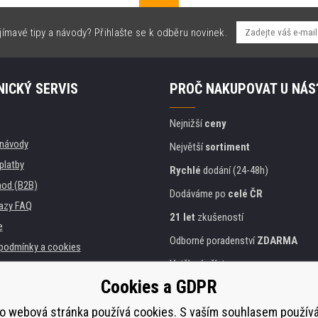
jímavé tipy a návody? Přihlašte se k odběru novinek.
ICKÝ SERVIS
PROČ NAKUPOVAT U NÁS
Nejnižší
ceny
, návody
Největší
sortiment
platby
Rychlé
dodání (24-48h)
od (B2B)
Dodáváme po
celé ČR
azy FAQ
21 let
zkušeností
e
Odborné poradenství
ZDARMA
podmínky a cookies
Vstřícný přístup
Cookies a GDPR
Zlatý
certifikát
Heureka
a instituce
tiskáren
o webová stránka používá cookies. S vaším souhlasem použí
Bezpečné
on-line platby