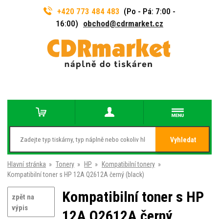
+420 773 484 483
(Po - Pá: 7:00 -
16:00)
obchod@cdrmarket.cz
Vyhledat
Hlavní stránka
»
Tonery
»
HP
»
Kompatibilní tonery
»
Kompatibilní toner s HP 12A Q2612A černý (black)
Kompatibilní toner s HP
zpět na
výpis
12A Q2612A černý