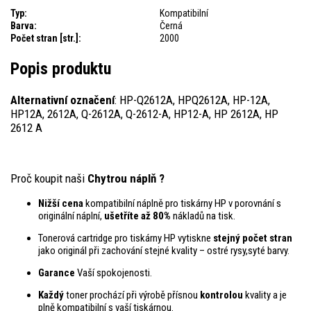
Typ:
Kompatibilní
Barva:
Černá
Počet stran [str.]:
2000
Popis produktu
Alternativní označení
: HP-Q2612A, HPQ2612A, HP-12A,
HP12A, 2612A, Q-2612A, Q-2612-A, HP12-A, HP 2612A, HP
2612 A
Proč koupit naši
Chytrou náplň ?
Nižší cena
kompatibilní náplně pro tiskárny HP v porovnání s
originální náplní,
ušetříte až 80%
nákladů na tisk.
Tonerová cartridge pro tiskárny HP vytiskne
stejný počet stran
jako originál při zachování stejné kvality – ostré rysy,syté barvy.
Garance
Vaší spokojenosti.
Každý
toner prochází při výrobě přísnou
kontrolou
kvality a je
plně kompatibilní s vaší tiskárnou.