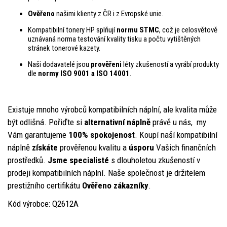
Ověřeno
našimi klienty z ČR i z Evropské unie.
Kompatibilní tonery HP splňují
normu STMC
, což je celosvětově
uznávaná norma testování kvality tisku a počtu vytištěných
stránek tonerové kazety.
Naši dodavatelé jsou
prověřeni
léty zkušeností a vyrábí produkty
dle
normy ISO 9001 a ISO 14001
.
Existuje mnoho výrobců kompatibilních náplní, ale kvalita může
být odlišná. Pořiďte si
alternativní nápln
ě
právě u nás, my
Vám garantujeme
100% spokojenost
. Koupí naší kompatibilní
náplně
získáte
prověřenou kvalitu a
úsporu
Vašich finančních
prostředků.
Jsme specialisté
s dlouholetou zkušeností v
prodeji kompatibilních náplní. Naše společnost je držitelem
prestižního certifikátu
Ověřeno zákazníky
.
Kód výrobce: Q2612A